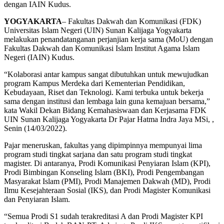
dengan IAIN Kudus.
YOGYAKARTA
– Fakultas Dakwah dan Komunikasi (FDK)
Universitas Islam Negeri (UIN) Sunan Kalijaga Yogyakarta
melakukan penandatanganan perjanjian kerja sama (MoU) dengan
Fakultas Dakwah dan Komunikasi Islam Institut Agama Islam
Negeri (IAIN) Kudus.
“Kolaborasi antar kampus sangat dibutuhkan untuk mewujudkan
program Kampus Merdeka dari Kementerian Pendidikan,
Kebudayaan, Riset dan Teknologi. Kami terbuka untuk bekerja
sama dengan institusi dan lembaga lain guna kemajuan bersama,”
kata Wakil Dekan Bidang Kemahasiswaan dan Kerjasama FDK
UIN Sunan Kalijaga Yogyakarta Dr Pajar Hatma Indra Jaya MSi, ,
Senin (14/03/2022).
Pajar meneruskan, fakultas yang dipimpinnya mempunyai lima
program studi tingkat sarjana dan satu program studi tingkat
magister. Di antaranya, Prodi Komunikasi Penyiaran Islam (KPI),
Prodi Bimbingan Konseling Islam (BKI), Prodi Pengembangan
Masyarakat Islam (PMI), Prodi Manajemen Dakwah (MD), Prodi
Ilmu Kesejahteraan Sosial (IKS), dan Prodi Magister Komunikasi
dan Penyiaran Islam.
“Semua Prodi S1 sudah terakreditasi A dan Prodi Magister KPI