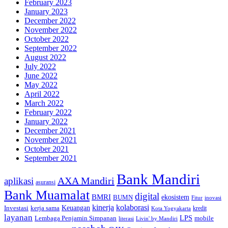
February 2023
January 2023
December 2022
November 2022
October 2022
September 2022
August 2022
July 2022
June 2022
May 2022
April 2022
March 2022
February 2022
January 2022
December 2021
November 2021
October 2021
September 2021
Bank Mandiri
AXA Mandiri
aplikasi
asuransi
Bank Muamalat
digital
BMRI
ekosistem
BUMN
inovasi
Fitur
kinerja
kolaborasi
Investasi
kerja sama
Keuangan
kredit
Kota Yogyakarta
layanan
Lembaga Penjamin Simpanan
LPS
mobile
literasi
Livin' by Mandiri