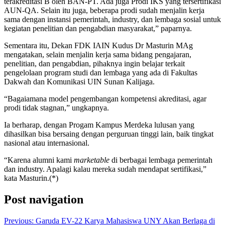
terakreditasi B oleh BAN-PT. Ada juga Prodi IKS yang tersertifikasi
AUN-QA. Selain itu juga, beberapa prodi sudah menjalin kerja
sama dengan instansi pemerintah, industry, dan lembaga sosial untuk
kegiatan penelitian dan pengabdian masyarakat,” paparnya.
Sementara itu, Dekan FDK IAIN Kudus Dr Masturin MAg
mengatakan, selain menjalin kerja sama bidang pengajaran,
penelitian, dan pengabdian, pihaknya ingin belajar terkait
pengelolaan program studi dan lembaga yang ada di Fakultas
Dakwah dan Komunikasi UIN Sunan Kalijaga.
“Bagaiamana model pengembangan kompetensi akreditasi, agar
prodi tidak stagnan,” ungkapnya.
Ia berharap, dengan Progam Kampus Merdeka lulusan yang
dihasilkan bisa bersaing dengan perguruan tinggi lain, baik tingkat
nasional atau internasional.
“Karena alumni kami
marketable
di berbagai lembaga pemerintah
dan industry. Apalagi kalau mereka sudah mendapat sertifikasi,”
kata Masturin.(*)
Post navigation
Previous:
Garuda EV-22 Karya Mahasiswa UNY Akan Berlaga di