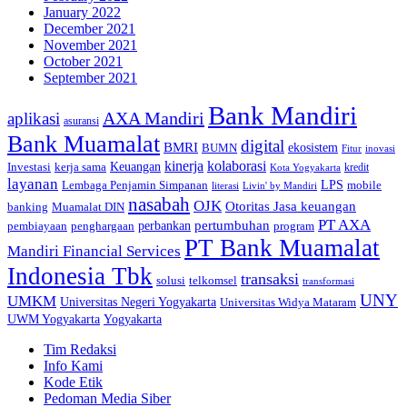
January 2022
December 2021
November 2021
October 2021
September 2021
Bank Mandiri
AXA Mandiri
aplikasi
asuransi
Bank Muamalat
digital
BMRI
ekosistem
BUMN
inovasi
Fitur
kinerja
kolaborasi
Investasi
kerja sama
Keuangan
kredit
Kota Yogyakarta
layanan
Lembaga Penjamin Simpanan
LPS
mobile
literasi
Livin' by Mandiri
nasabah
OJK
Otoritas Jasa keuangan
banking
Muamalat DIN
PT AXA
pertumbuhan
perbankan
pembiayaan
penghargaan
program
PT Bank Muamalat
Mandiri Financial Services
Indonesia Tbk
transaksi
telkomsel
solusi
transformasi
UNY
UMKM
Universitas Negeri Yogyakarta
Universitas Widya Mataram
Yogyakarta
UWM Yogyakarta
Tim Redaksi
Info Kami
Kode Etik
Pedoman Media Siber