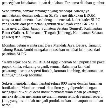
pencegahan kebakaran hutan dan lahan. Terutama di lahan gambut.
Sebelumnya, banyak tantangan yang dihadapi. Suwignya
mengatakan, dengan pelatihan SLPG yang dilakukan BRGM,
ternyata mulai menuai hasil dengan mencetak kader-kader SLPG
yang terdiri dari para petani gambut di wilayah kerja BRGM. Di
antaranya di Riau, Jambi, Sumatera Selatan (Sumsel), Kalimantan
Barat (Kalbar), Kalimantan Tengah (Kalteng), Kalimantan Selatan
(Kalsel) dan Papua.
Monihar, petani wanita asal Desa Mandala Jaya, Betara, Tanjung
Jabung Barat, Jambi mengaku merasakan manfaat luar biasa dari
pelatihan SLPG.
“Kami sejak ada SLPG BRGM nggak pernah beli pupuk atau pakai
pupuk kimia, sekarang organik semua. Bahannya kan dari
pekarangan semua seperti limbah, kotoran kambing, dedaunan dan
lainnya,“ ungkap Monihar.
Sukses mengolah lahan gambut seluas 800 meter dengan tanaman
hortikultura, Monihar menularkan ilmu yang diperoleh dengan
mengajak ibu-ibu di desa untuk memanfaatkan lahan pekarangan
mereka dengan menanam sayuran maupun rempah-rempah seperti
jahe, yang bisa diolah menjadi produk makanan maupun minuman
herbal.