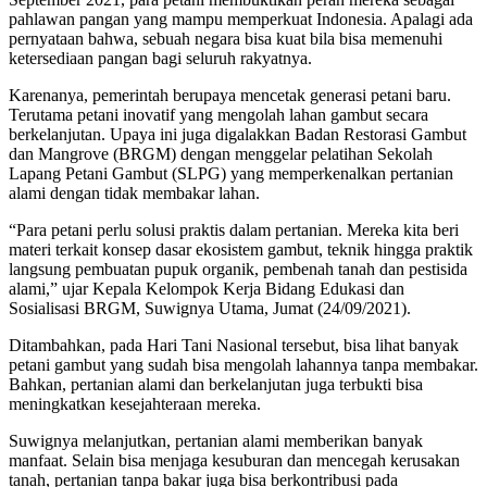
pahlawan pangan yang mampu memperkuat Indonesia. Apalagi ada
pernyataan bahwa, sebuah negara bisa kuat bila bisa memenuhi
ketersediaan pangan bagi seluruh rakyatnya.
Karenanya, pemerintah berupaya mencetak generasi petani baru.
Terutama petani inovatif yang mengolah lahan gambut secara
berkelanjutan. Upaya ini juga digalakkan Badan Restorasi Gambut
dan Mangrove (BRGM) dengan menggelar pelatihan Sekolah
Lapang Petani Gambut (SLPG) yang memperkenalkan pertanian
alami dengan tidak membakar lahan.
“Para petani perlu solusi praktis dalam pertanian. Mereka kita beri
materi terkait konsep dasar ekosistem gambut, teknik hingga praktik
langsung pembuatan pupuk organik, pembenah tanah dan pestisida
alami,” ujar Kepala Kelompok Kerja Bidang Edukasi dan
Sosialisasi BRGM, Suwignya Utama, Jumat (24/09/2021).
Ditambahkan, pada Hari Tani Nasional tersebut, bisa lihat banyak
petani gambut yang sudah bisa mengolah lahannya tanpa membakar.
Bahkan, pertanian alami dan berkelanjutan juga terbukti bisa
meningkatkan kesejahteraan mereka.
Suwignya melanjutkan, pertanian alami memberikan banyak
manfaat. Selain bisa menjaga kesuburan dan mencegah kerusakan
tanah, pertanian tanpa bakar juga bisa berkontribusi pada