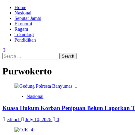
Skip
Primary
Home
to
Menu
Nasional
content
Seputar Jambi
Ekonomi
Ragam
Teknologi
Pendidikan
Search
for:
Purwokerto
Nasional
Kuasa Hukum Korban Penipuan Belum Laporkan Ter
editor1
July 10, 2026
0