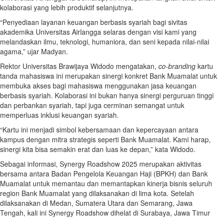
kolaborasi yang lebih produktif selanjutnya.
“Penyediaan layanan keuangan berbasis syariah bagi sivitas
akademika Universitas Airlangga selaras dengan visi kami yang
melandaskan ilmu, teknologi, humaniora, dan seni kepada nilai-nilai
agama,” ujar Madyan.
Rektor Universitas Brawijaya Widodo mengatakan,
co-branding
kartu
tanda mahasiswa ini merupakan sinergi konkret Bank Muamalat untuk
membuka akses bagi mahasiswa menggunakan jasa keuangan
berbasis syariah. Kolaborasi ini bukan hanya sinergi perguruan tinggi
dan perbankan syariah, tapi juga cerminan semangat untuk
memperluas inklusi keuangan syariah.
“Kartu ini menjadi simbol kebersamaan dan kepercayaan antara
kampus dengan mitra strategis seperti Bank Muamalat. Kami harap,
sinergi kita bisa semakin erat dan luas ke depan,” kata Widodo.
Sebagai informasi, Synergy Roadshow 2025 merupakan aktivitas
bersama antara Badan Pengelola Keuangan Haji (BPKH) dan Bank
Muamalat untuk memantau dan memantapkan kinerja bisnis seluruh
region Bank Muamalat yang dilaksanakan di lima kota. Setelah
dilaksanakan di Medan, Sumatera Utara dan Semarang, Jawa
Tengah, kali ini Synergy Roadshow dihelat di Surabaya, Jawa Timur