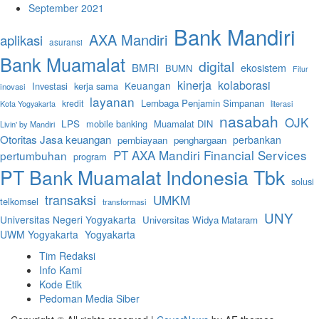
September 2021
Bank Mandiri
AXA Mandiri
aplikasi
asuransi
Bank Muamalat
digital
BMRI
ekosistem
BUMN
Fitur
kinerja
kolaborasi
Keuangan
Investasi
kerja sama
inovasi
layanan
Lembaga Penjamin Simpanan
kredit
literasi
Kota Yogyakarta
nasabah
OJK
LPS
mobile banking
Muamalat DIN
Livin' by Mandiri
Otoritas Jasa keuangan
perbankan
pembiayaan
penghargaan
PT AXA Mandiri Financial Services
pertumbuhan
program
PT Bank Muamalat Indonesia Tbk
solusi
transaksi
UMKM
telkomsel
transformasi
UNY
Universitas Negeri Yogyakarta
Universitas Widya Mataram
UWM Yogyakarta
Yogyakarta
Tim Redaksi
Info Kami
Kode Etik
Pedoman Media Siber