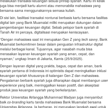
melakukan transaksi keuangan sesuai prinsip syariah. Kartu ini kelak
juga bisa menjadi kartu alumni atau
memorabilia
mahasiswa yang
bersama-sama menggunakannya semasa kuliah.
Di sisi lain, fasilitasi transaksi nontunai berbasis kartu bersama fasilitas
digital lain yang Bank Muamalat miliki merupakan dukungan dalam
pengembangan keuangan digital. Sebab pelopor bank syariah di
Tanah Air ini percaya, digitalisasi merupakan keniscayaan.
“Dengan mahasiswa saat ini merupakan Gen Z yang
tech savvy
, Bank
Muamalat berkomitmen besar dalam penguatan infrastruktur digital
melalui berbagai kanal. Tujuannya, agar nasabah muda bisa
merasakan layanan keuangan syariah yang aman, cepat, dan
nyaman,” ungkap Imam di Jakarta, Kamis (25/9/2025).
Dengan layanan digital yang praktis, bagus, cepat dan aman, bank
syariah pertama di Indonesia ini optimistis dapat meningkatkan inklusi
keuangan syariah khususnya di kalangan Gen Z dan mahasiswa.
Pengalaman berbank syariah juga diharapkan dapat membangun
user
experience
yang baik, meninggalkan kesan positif, dan akseptasi
produk jasa keuangan syariah yang berkelanjutan.
Rektor Universitas Airlangga Muhammad Madyan juga menyambut
baik
co-branding
kartu tanda mahasiswa Bank Muamalat bersama
Universitas Airlangga. Ia berharap, ini merupakan langkah awal untuk