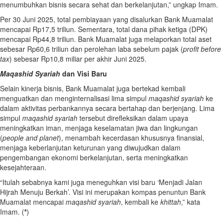
menumbuhkan bisnis secara sehat dan berkelanjutan,” ungkap Imam.
Per 30 Juni 2025, total pembiayaan yang disalurkan Bank Muamalat
mencapai Rp17,5 triliun. Sementara, total dana pihak ketiga (DPK)
mencapai Rp44,8 triliun. Bank Muamalat juga melaporkan total aset
sebesar Rp60,6 triliun dan perolehan laba sebelum pajak (
profit before
tax
) sebesar Rp10,8 miliar per akhir Juni 2025.
Maqashid Syariah
dan Visi Baru
Selain kinerja bisnis, Bank Muamalat juga bertekad kembali
menguatkan dan menginternalisasi lima simpul
maqashid syariah
ke
dalam aktivitas perbankannya secara bertahap dan berjenjang. Lima
simpul
maqashid syariah
tersebut direfleksikan dalam upaya
meningkatkan iman, menjaga keselamatan jiwa dan lingkungan
(
people and planet
), menambah kecerdasan khususnya finansial,
menjaga keberlanjutan keturunan yang diwujudkan dalam
pengembangan ekonomi berkelanjutan, serta meningkatkan
kesejahteraan.
“Itulah sebabnya kami juga meneguhkan visi baru ‘Menjadi Jalan
Hijrah Menuju Berkah’. Visi ini merupakan kompas penuntun Bank
Muamalat mencapai
maqashid syariah
, kembali ke
khittah
,” kata
Imam. (
*
)