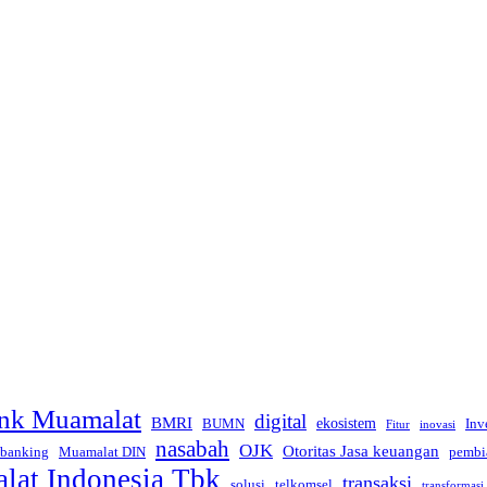
nk Muamalat
digital
BMRI
ekosistem
BUMN
Inv
inovasi
Fitur
nasabah
OJK
Otoritas Jasa keuangan
 banking
Muamalat DIN
pembi
at Indonesia Tbk
transaksi
telkomsel
solusi
transformasi