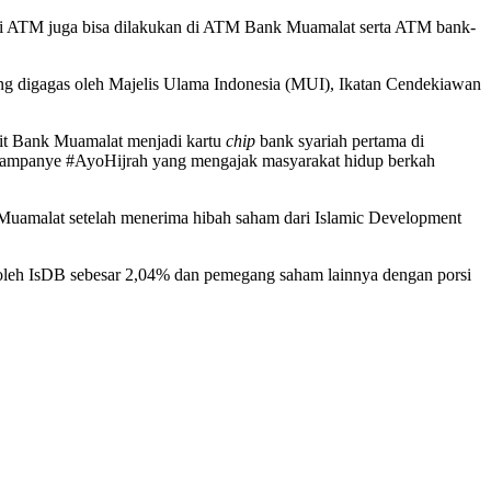
i di ATM juga bisa dilakukan di ATM Bank Muamalat serta ATM bank-
ang digagas oleh Majelis Ulama Indonesia (MUI), Ikatan Cendekiawan
bit Bank Muamalat menjadi kartu
chip
bank syariah pertama di
 kampanye #AyoHijrah yang mengajak masyarakat hidup berkah
uamalat setelah menerima hibah saham dari Islamic Development
leh IsDB sebesar 2,04% dan pemegang saham lainnya dengan porsi