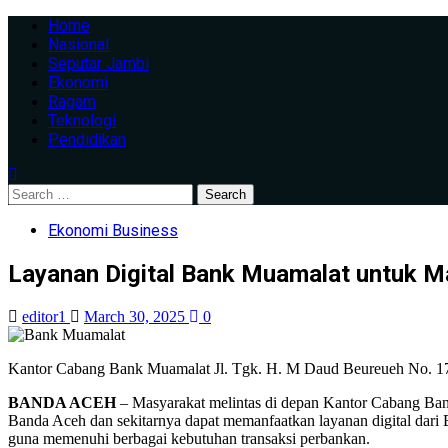
Home
Nasional
Seputar Jambi
Ekonomi
Ragam
Teknologi
Pendidikan
Ekonomi Business
Layanan Digital Bank Muamalat untuk 
editor1
March 30, 2025
0
Kantor Cabang Bank Muamalat Jl. Tgk. H. M Daud Beureueh No. 1
BANDA ACEH
– Masyarakat melintas di depan Kantor Cabang Ban
Banda Aceh dan sekitarnya dapat memanfaatkan layanan digital dari
guna memenuhi berbagai kebutuhan transaksi perbankan.