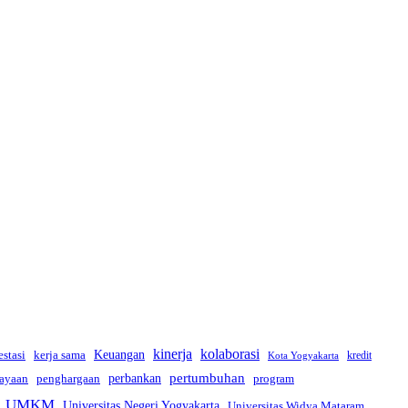
kinerja
kolaborasi
estasi
kerja sama
Keuangan
kredit
Kota Yogyakarta
pertumbuhan
perbankan
ayaan
penghargaan
program
UMKM
Universitas Negeri Yogyakarta
Universitas Widya Mataram