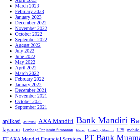
April 2023
March 2023
February 2023
January 2023
December 2022
November 2022
October 2022
September 2022
August 2022
July 2022
June 2022
May 2022
April 2022
March 2022
February 2022
January 2022
December 2021
November 2021
October 2021
September 2021
Bank Mandiri
Ba
AXA Mandiri
aplikasi
asuransi
layanan
Lembaga Penjamin Simpanan
LPS
mobile
literasi
Livin' by Mandiri
PT Bank Muamal
PT AXA Mandiri Financial Services