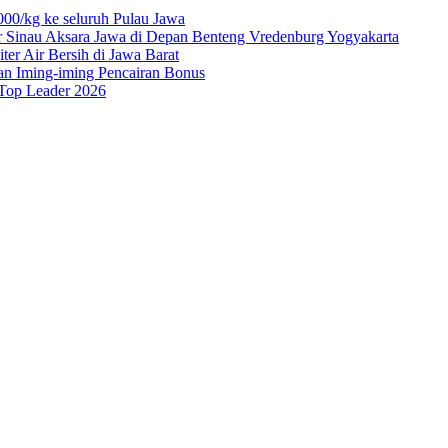
00/kg ke seluruh Pulau Jawa
r Sinau Aksara Jawa di Depan Benteng Vredenburg Yogyakarta
r Air Bersih di Jawa Barat
an Iming-iming Pencairan Bonus
 Top Leader 2026