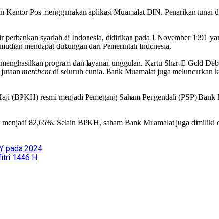
t dan Kantor Pos menggunakan aplikasi Muamalat DIN. Penarikan tuna
r perbankan syariah di Indonesia, didirikan pada 1 November 1991 y
emudian mendapat dukungan dari Pemerintah Indonesia.
an menghasilkan program dan layanan unggulan. Kartu Shar-E Gold De
 jutaan
merchant
di seluruh dunia. Bank Muamalat juga meluncurkan
Haji (BPKH) resmi menjadi Pemegang Saham Pengendali (PSP) Bank M
menjadi 82,65%. Selain BPKH, saham Bank Muamalat juga dimiliki o
Y pada 2024
itri 1446 H