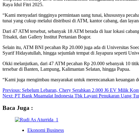
Raya Idul Fitri 2025.
“Kami menyadari tingginya permintaan uang tunai, khususnya pecaha
tunai yang cukup melalui distribusi di ATM, kantor cabang, dan layana
Dari 47 ATM tersebut, sebanyak 18 ATM berada di luar lokasi cabang.
Trisakti, dan Gallery Institut Pertanian Bogor.
Selain itu, ATM BNI pecahan Rp 20.000 juga ada di Universitas Soe
Syarif Hidayatullah, hingga sejumlah tempat di Jayapura seperti U
Okki melanjutkan, dari 47 ATM pecahan Rp 20.000 sebanyak 10 titik b
tersebar di Banten, Lampung, Kalimantan Selatan, hingga Papua.
“Kami juga mengimbau masyarakat untuk merencanakan keuangan denga
Post
Previous:
Sebelum Lebaran, Chery Serahkan 2.000 J6 EV Milik Ko
Next:
PT Bank Muamalat Indonesia Tbk Layani Penukaran Uang Tunai
navigation
Baca Juga :
Ekonomi Business