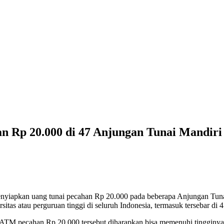
n Rp 20.000 di 47 Anjungan Tunai Mandiri
yiapkan uang tunai pecahan Rp 20.000 pada beberapa Anjungan Tunai 
as atau perguruan tinggi di seluruh Indonesia, termasuk tersebar di 47
TM pecahan Rp 20.000 tersebut diharapkan bisa memenuhi tingginya 