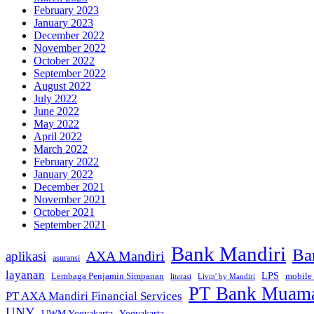
February 2023
January 2023
December 2022
November 2022
October 2022
September 2022
August 2022
July 2022
June 2022
May 2022
April 2022
March 2022
February 2022
January 2022
December 2021
November 2021
October 2021
September 2021
Bank Mandiri
Ba
AXA Mandiri
aplikasi
asuransi
layanan
Lembaga Penjamin Simpanan
LPS
mobile
literasi
Livin' by Mandiri
PT Bank Muamal
PT AXA Mandiri Financial Services
UNY
Yogyakarta
UWM Yogyakarta