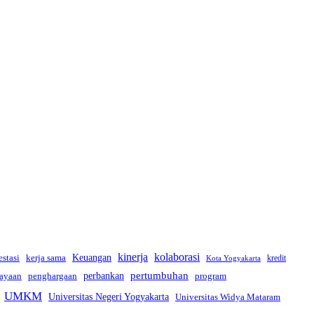
kinerja
kolaborasi
estasi
kerja sama
Keuangan
kredit
Kota Yogyakarta
pertumbuhan
perbankan
ayaan
penghargaan
program
UMKM
Universitas Negeri Yogyakarta
Universitas Widya Mataram