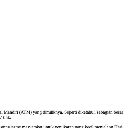
Mandiri (ATM) yang dimiliknya. Seperti diketahui, sebagian besar
 titik.
antusiasme masyarakat untuk penukaran uang kecil menjelang Hari