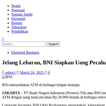
Skip
Primary
Home
to
Menu
Nasional
content
Seputar Jambi
Ekonomi
Ragam
Teknologi
Pendidikan
Search
for:
Ekonomi Business
Jelang Lebaran, BNI Siapkan Uang Pecaha
editor1
March 24, 2025
0
BNI menyediakan ATM di berbagai tempat strategis.
JAKARTA
– PT Bank Negara Indonesia (Persero) Tbk atau BNI men
ATM dengan uang tunai pecahan Rp 20.000 berada di berbagai universit
Corporate Secretary BNI Okki Rushartomo mengatakan, keberadaan A