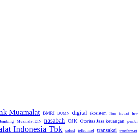
nk Muamalat
digital
BMRI
ekosistem
BUMN
Inv
inovasi
Fitur
nasabah
OJK
Otoritas Jasa keuangan
 banking
Muamalat DIN
pembi
at Indonesia Tbk
transaksi
telkomsel
solusi
transformasi