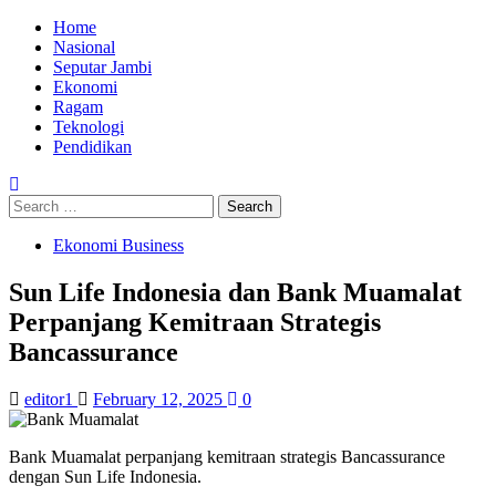
Skip
Primary
Home
to
Menu
Nasional
content
Seputar Jambi
Ekonomi
Ragam
Teknologi
Pendidikan
Search
for:
Ekonomi Business
Sun Life Indonesia dan Bank Muamalat
Perpanjang Kemitraan Strategis
Bancassurance
editor1
February 12, 2025
0
Bank Muamalat perpanjang kemitraan strategis Bancassurance
dengan Sun Life Indonesia.