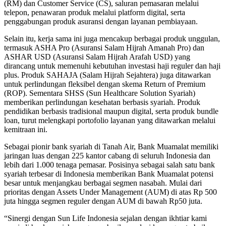
(RM) dan Customer Service (CS), saluran pemasaran melalui
telepon, penawaran produk melalui platform digital, serta
penggabungan produk asuransi dengan layanan pembiayaan.
Selain itu, kerja sama ini juga mencakup berbagai produk unggulan,
termasuk ASHA Pro (Asuransi Salam Hijrah Amanah Pro) dan
ASHAR USD (Asuransi Salam Hijrah Arafah USD) yang
dirancang untuk memenuhi kebutuhan investasi haji reguler dan haji
plus. Produk SAHAJA (Salam Hijrah Sejahtera) juga ditawarkan
untuk perlindungan fleksibel dengan skema Return of Premium
(ROP). Sementara SHSS (Sun Healthcare Solution Syariah)
memberikan perlindungan kesehatan berbasis syariah. Produk
pendidikan berbasis tradisional maupun digital, serta produk bundle
loan, turut melengkapi portofolio layanan yang ditawarkan melalui
kemitraan ini.
Sebagai pionir bank syariah di Tanah Air, Bank Muamalat memiliki
jaringan luas dengan 225 kantor cabang di seluruh Indonesia dan
lebih dari 1.000 tenaga pemasar. Posisinya sebagai salah satu bank
syariah terbesar di Indonesia memberikan Bank Muamalat potensi
besar untuk menjangkau berbagai segmen nasabah. Mulai dari
prioritas dengan Assets Under Management (AUM) di atas Rp 500
juta hingga segmen reguler dengan AUM di bawah Rp50 juta.
“Sinergi dengan Sun Life Indonesia sejalan dengan ikhtiar kami