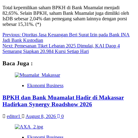
Total kepemilikan saham BPKH di Bank Muamalat menjadi
82,65%. Selain BPKH, saham Bank Muamalat juga dimiliki oleh
IsDB sebesar 2,04% dan pemegang saham lainnya dengan porsi
sebesar 15,31%. (*)
Post
Previous:
Otoritas Jasa Keuangan Beri Surat Izin pada Bank INA
Jadi Bank Kustodian
navigation
Next:
Pemesanan Tiket Lebaran 2025 Dimulai, KAI Daop 4
Semarang Siapkan 20.984 Kursi Setiap Hari
Baca Juga :
Ekonomi Business
BPKH dan Bank Muamalat Hadir di Makassar
Hadirkan Synergy Roadshow 2026
editor1
August 8, 2026
0
Ekonomi Business