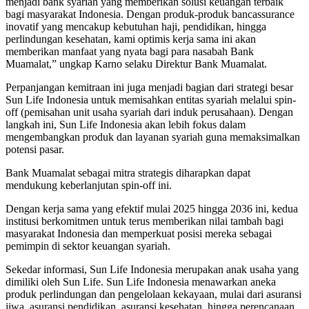
menjadi bank syariah yang memberikan solusi keuangan terbaik
bagi masyarakat Indonesia. Dengan produk-produk bancassurance
inovatif yang mencakup kebutuhan haji, pendidikan, hingga
perlindungan kesehatan, kami optimis kerja sama ini akan
memberikan manfaat yang nyata bagi para nasabah Bank
Muamalat,” ungkap Karno selaku Direktur Bank Muamalat.
Perpanjangan kemitraan ini juga menjadi bagian dari strategi besar
Sun Life Indonesia untuk memisahkan entitas syariah melalui spin-
off (pemisahan unit usaha syariah dari induk perusahaan). Dengan
langkah ini, Sun Life Indonesia akan lebih fokus dalam
mengembangkan produk dan layanan syariah guna memaksimalkan
potensi pasar.
Bank Muamalat sebagai mitra strategis diharapkan dapat
mendukung keberlanjutan spin-off ini.
Dengan kerja sama yang efektif mulai 2025 hingga 2036 ini, kedua
institusi berkomitmen untuk terus memberikan nilai tambah bagi
masyarakat Indonesia dan memperkuat posisi mereka sebagai
pemimpin di sektor keuangan syariah.
Sekedar informasi, Sun Life Indonesia merupakan anak usaha yang
dimiliki oleh Sun Life. Sun Life Indonesia menawarkan aneka
produk perlindungan dan pengelolaan kekayaan, mulai dari asuransi
jiwa, asuransi pendidikan, asuransi kesehatan, hingga perencanaan