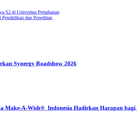
 S2 di Univeritas Pertahanan
endidikan dan Penelitian
rkan Synergy Roadshow 2026
Make-A-Wish® Indonesia Hadirkan Harapan bagi An