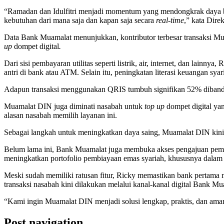
“Ramadan dan Idulfitri menjadi momentum yang mendongkrak daya be
kebutuhan dari mana saja dan kapan saja secara
real-time
,” kata Dire
Data Bank Muamalat menunjukkan, kontributor terbesar transaksi Mu
up
dompet digital
.
Dari sisi pembayaran utilitas seperti listrik, air, internet, dan la
antri di bank atau ATM. Selain itu, peningkatan literasi keuangan s
Adapun transaksi menggunakan QRIS tumbuh signifikan 52% dibandi
Muamalat DIN juga diminati nasabah untuk
top up
dompet digital yan
alasan nasabah memilih layanan ini.
Sebagai langkah untuk meningkatkan daya saing, Muamalat DIN kini me
Belum lama ini, Bank Muamalat juga membuka akses pengajuan pembi
meningkatkan portofolio pembiayaan emas syariah, khususnya dalam m
Meski sudah memiliki ratusan fitur, Ricky memastikan bank pertama m
transaksi nasabah kini dilakukan melalui kanal-kanal digital Bank Mu
“Kami ingin Muamalat DIN menjadi solusi lengkap, praktis, dan am
Post navigation