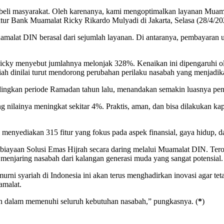
li masyarakat. Oleh karenanya, kami mengoptimalkan layanan Muamal
ktur Bank Muamalat Ricky Rikardo Mulyadi di Jakarta, Selasa (28/4/20
amalat DIN berasal dari sejumlah layanan. Di antaranya, pembayaran 
innya, Ricky menyebut jumlahnya melonjak 328%. Kenaikan ini dipengaru
yariah dinilai turut mendorong perubahan perilaku nasabah yang menjad
ngkan periode Ramadan tahun lalu, menandakan semakin luasnya pen
g nilainya meningkat sekitar 4%. Praktis, aman, dan bisa dilakukan k
nyediakan 315 fitur yang fokus pada aspek finansial, gaya hidup, dan 
ayaan Solusi Emas Hijrah secara daring melalui Muamalat DIN. Tero
enjaring nasabah dari kalangan generasi muda yang sangat potensial.
urni syariah di Indonesia ini akan terus menghadirkan inovasi agar te
amalat.
an dalam memenuhi seluruh kebutuhan nasabah,” pungkasnya. (
*
)