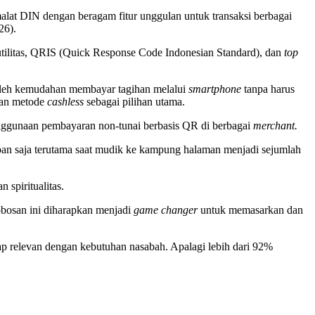
at DIN dengan beragam fitur unggulan untuk transaksi berbagai
26).
utilitas, QRIS (Quick Response Code Indonesian Standard), dan
top
hi oleh kemudahan membayar tagihan melalui
smartphone
tanpa harus
ikan metode
cashless
sebagai pilihan utama.
ggunaan pembayaran non-tunai berbasis QR di berbagai
merchant.
apan saja terutama saat mudik ke kampung halaman menjadi sejumlah
spiritualitas.
bosan ini diharapkan menjadi
game changer
untuk memasarkan dan
tap relevan dengan kebutuhan nasabah. Apalagi lebih dari 92%