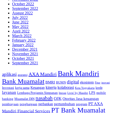
October 2022
September 2022
August 2022
July 2022
June 2022
May 2022
April 2022
March 2022
February 2022
January 2022
December 2021
November 2021
October 2021
September 2021
Bank Mandiri
AXA Mandiri
aplikasi
asuransi
Bank Muamalat
digital
BMRI
ekosistem
BUMN
inovasi
Fitur
kinerja
kolaborasi
Investasi
kerja sama
Keuangan
kredit
Kota Yogyakarta
layanan
Lembaga Penjamin Simpanan
LPS
mobile
literasi
Livin' by Mandiri
nasabah
OJK
Otoritas Jasa keuangan
banking
Muamalat DIN
PT AXA
pertumbuhan
perbankan
pembiayaan
penghargaan
program
PT Bank Muamalat
Mandiri Financial Services