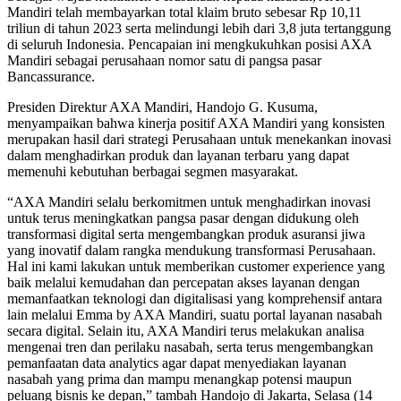
Mandiri telah membayarkan total klaim bruto sebesar Rp 10,11
triliun di tahun 2023 serta melindungi lebih dari 3,8 juta tertanggung
di seluruh Indonesia. Pencapaian ini mengkukuhkan posisi AXA
Mandiri sebagai perusahaan nomor satu di pangsa pasar
Bancassurance.
Presiden Direktur AXA Mandiri, Handojo G. Kusuma,
menyampaikan bahwa kinerja positif AXA Mandiri yang konsisten
merupakan hasil dari strategi Perusahaan untuk menekankan inovasi
dalam menghadirkan produk dan layanan terbaru yang dapat
memenuhi kebutuhan berbagai segmen masyarakat.
“AXA Mandiri selalu berkomitmen untuk menghadirkan inovasi
untuk terus meningkatkan pangsa pasar dengan didukung oleh
transformasi digital serta mengembangkan produk asuransi jiwa
yang inovatif dalam rangka mendukung transformasi Perusahaan.
Hal ini kami lakukan untuk memberikan customer experience yang
baik melalui kemudahan dan percepatan akses layanan dengan
memanfaatkan teknologi dan digitalisasi yang komprehensif antara
lain melalui Emma by AXA Mandiri, suatu portal layanan nasabah
secara digital. Selain itu, AXA Mandiri terus melakukan analisa
mengenai tren dan perilaku nasabah, serta terus mengembangkan
pemanfaatan data analytics agar dapat menyediakan layanan
nasabah yang prima dan mampu menangkap potensi maupun
peluang bisnis ke depan,” tambah Handojo di Jakarta, Selasa (14