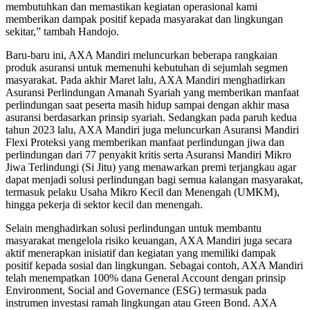
membutuhkan dan memastikan kegiatan operasional kami
memberikan dampak positif kepada masyarakat dan lingkungan
sekitar,” tambah Handojo.
Baru-baru ini, AXA Mandiri meluncurkan beberapa rangkaian
produk asuransi untuk memenuhi kebutuhan di sejumlah segmen
masyarakat. Pada akhir Maret lalu, AXA Mandiri menghadirkan
Asuransi Perlindungan Amanah Syariah yang memberikan manfaat
perlindungan saat peserta masih hidup sampai dengan akhir masa
asuransi berdasarkan prinsip syariah. Sedangkan pada paruh kedua
tahun 2023 lalu, AXA Mandiri juga meluncurkan Asuransi Mandiri
Flexi Proteksi yang memberikan manfaat perlindungan jiwa dan
perlindungan dari 77 penyakit kritis serta Asuransi Mandiri Mikro
Jiwa Terlindungi (Si Jitu) yang menawarkan premi terjangkau agar
dapat menjadi solusi perlindungan bagi semua kalangan masyarakat,
termasuk pelaku Usaha Mikro Kecil dan Menengah (UMKM),
hingga pekerja di sektor kecil dan menengah.
Selain menghadirkan solusi perlindungan untuk membantu
masyarakat mengelola risiko keuangan, AXA Mandiri juga secara
aktif menerapkan inisiatif dan kegiatan yang memiliki dampak
positif kepada sosial dan lingkungan. Sebagai contoh, AXA Mandiri
telah menempatkan 100% dana General Account dengan prinsip
Environment, Social and Governance (ESG) termasuk pada
instrumen investasi ramah lingkungan atau Green Bond. AXA