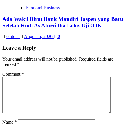
Ekonomi Business
Ada Wakil Dirut Bank Mandiri Taspen yang Baru
Setelah Rudi As Aturridha Lolos Uji OJK
editor1
August 6, 2026
0
Leave a Reply
Your email address will not be published.
Required fields are
marked
*
Comment
*
Name
*