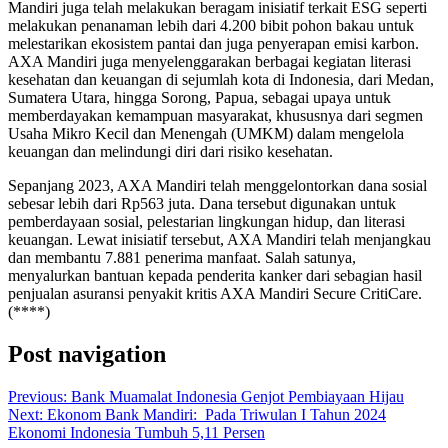
Mandiri juga telah melakukan beragam inisiatif terkait ESG seperti
melakukan penanaman lebih dari 4.200 bibit pohon bakau untuk
melestarikan ekosistem pantai dan juga penyerapan emisi karbon.
AXA Mandiri juga menyelenggarakan berbagai kegiatan literasi
kesehatan dan keuangan di sejumlah kota di Indonesia, dari Medan,
Sumatera Utara, hingga Sorong, Papua, sebagai upaya untuk
memberdayakan kemampuan masyarakat, khususnya dari segmen
Usaha Mikro Kecil dan Menengah (UMKM) dalam mengelola
keuangan dan melindungi diri dari risiko kesehatan.
Sepanjang 2023, AXA Mandiri telah menggelontorkan dana sosial
sebesar lebih dari Rp563 juta. Dana tersebut digunakan untuk
pemberdayaan sosial, pelestarian lingkungan hidup, dan literasi
keuangan. Lewat inisiatif tersebut, AXA Mandiri telah menjangkau
dan membantu 7.881 penerima manfaat. Salah satunya,
menyalurkan bantuan kepada penderita kanker dari sebagian hasil
penjualan asuransi penyakit kritis AXA Mandiri Secure CritiCare.
(****)
Post navigation
Previous:
Bank Muamalat Indonesia Genjot Pembiayaan Hijau
Next:
Ekonom Bank Mandiri: Pada Triwulan I Tahun 2024
Ekonomi Indonesia Tumbuh 5,11 Persen