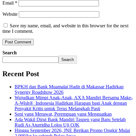
Email
*
Website
Save my name, email, and website in this browser for the next
time I comment.
Search
Search
Recent Post
BPKH dan Bank Muamalat Hadir di Makassar Hadirkan
Synergy Roadshow 2026
Wujudkan Mimpi Anak-Anak, AXA Mandiri Bersama Make-
A-Wish® Indonesia Hadirkan Harapan bagi Anak dengan
Penyakit Kritis untuk Terus Melangkah Pasti
Seni yang Merawat, Perempuan yang Menguatkan
Ada Wakil Dirut Bank Mandiri Taspen yang Baru Setelah
Rudi As Aturridha Lolos Uji OJK
Hingga September 2026, JNE Berikan Promo Ongkir Mulai
2.000/kg ke seluruh Pulau Jawa