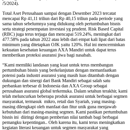
/5/2024).
Total Aset Perusahaan sampai dengan Desember 2023 tercatat
mencapai Rp 41,11 triliun dari Rp 40,15 triliun pada periode yang
sama tahun sebelumnya yang didukung oleh pertumbuhan bisnis
serta strategi penempatan investasi yg prudent. Risk Based Capital
(RBC) juga terus terjaga dan mencapai 519.24%, meningkat dari
477.58% pada tahun 2022 atau lebih dari empat kali lipat dari batas
minimum yang ditetapkan OJK yaitu 120%. Hal ini mencerminkan
kekuatan kesehatan keuangan AXA Mandiri untuk dapat terus
memberikan proteksi asuransi jiwa bagi nasabah.
“Kami memiliki landasan yang kuat untuk terus membangun
pertumbuhan bisnis yang berkelanjutan dengan memanfaatkan
potensi pada industri asuransi yang masih luas ditambah dengan
dukungan dan sinergi dari Bank Mandiri sebagai salah satu
perbankan terbesar di Indonesia dan AXA Group sebagai
perusahaan asuransi global terkemuka. Dalam setahun terakhir, kami
telah meluncurkan beberapa produk asuransi untuk berbagai segmen
masyarakat, termasuk mikro, retail dan Syariah, yang masing-
masing dilengkapi oleh manfaat dan fitur unik guna menjawab
kebutuhan dari masing-masing segmen. Kami pastikan pertumbuhan
bisnis ini diiringi dengan pemberian nilai tambah bagi berbagai
pemangku kepentingan.. Oleh karena itu, kami terus meningkatkan
kegiatan literasi keuangan untuk segmen masyarakat yang