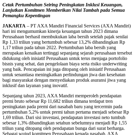
Cetak Pertumbuhan Seiring Peningkatan Inklusi Keuangan,
Lanjutkan Komitmen Memberikan Nilai Tambah pada Semua
Pemangku Kepentingan
JAKARTA
– PT AXA Mandiri Financial Services (AXA Mandiri)
hari ini mengumumkan kinerja keuangan tahun 2023 dimana
Perusahaan berhasil membukukan laba bersih setelah pajak senilai
Rp 1,33 triliun yang bertumbuh sebesar 13,2% dibandingkan Rp
1,17 triliun pada tahun 2022. Pertumbuhan laba bersih yang
merupakan kenaikan tertinggi sepanjang sejarah perusahaan tersebut
didukung oleh inisiatif Perusahaan untuk terus menjaga portofolio
bisnis yang sehat, dan pengelolaan biaya serta risiko underwriting
yang baik. Pencapaian ini juga ditopang oleh inisiatif Perusahaan
untuk senantiasa meningkatkan perlindungan jiwa dan kesehatan
bagi masyarakat dengan menyediakan produk asuransi jiwa yang
inklusif dan layanan yang inovatif.
Sepanjang tahun 2023, AXA Mandiri memperoleh pendapatan
premi bruto sebesar Rp 11,682 triliun dimana terdapat tren
peningkatan pada premi dari nasabah baru yang tercermin pada
pertumbuhan 5,2% untuk premi tahun pertama menjadi sebesar Rp
1,69 triliun. Dari sisi investasi, pendapatan investasi neto tumbuh
sebesar 1,3% dibandingkan setahun sebelumnya menjadi Rp 1,55
triliun yang ditopang oleh pendapatan bunga dari surat berharga.
Sebagai wujud komitmen Perusahaan kepada nasabah, AXA