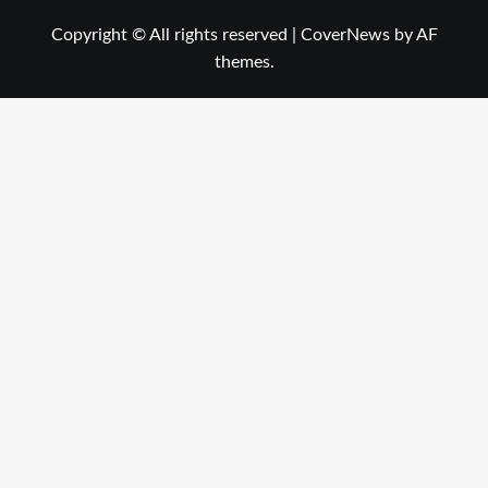
Copyright © All rights reserved
|
CoverNews
by AF
themes.