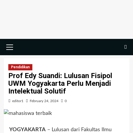
Skip
to
content
Primary
Menu
Pendidikan
Prof Edy Suandi: Lulusan Fisipol
UWM Yogyakarta Perlu Menjadi
Intelektual Solutif
editor1
February 24, 2024
0
YOGYAKARTA
– Lulusan dari Fakultas Ilmu