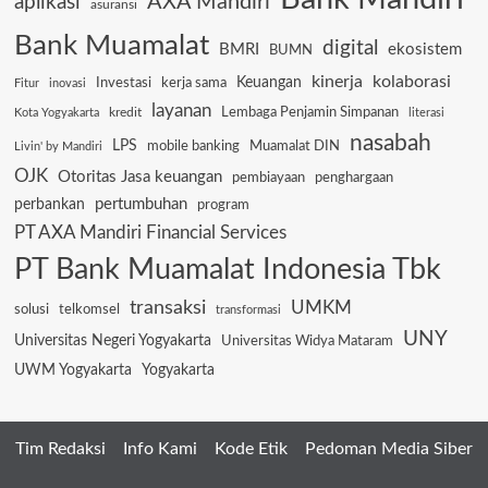
AXA Mandiri
aplikasi
asuransi
Bank Muamalat
digital
BMRI
ekosistem
BUMN
kinerja
kolaborasi
Keuangan
Investasi
kerja sama
Fitur
inovasi
layanan
Lembaga Penjamin Simpanan
kredit
Kota Yogyakarta
literasi
nasabah
LPS
mobile banking
Muamalat DIN
Livin' by Mandiri
OJK
Otoritas Jasa keuangan
pembiayaan
penghargaan
pertumbuhan
perbankan
program
PT AXA Mandiri Financial Services
PT Bank Muamalat Indonesia Tbk
transaksi
UMKM
solusi
telkomsel
transformasi
UNY
Universitas Negeri Yogyakarta
Universitas Widya Mataram
UWM Yogyakarta
Yogyakarta
Tim Redaksi
Info Kami
Kode Etik
Pedoman Media Siber