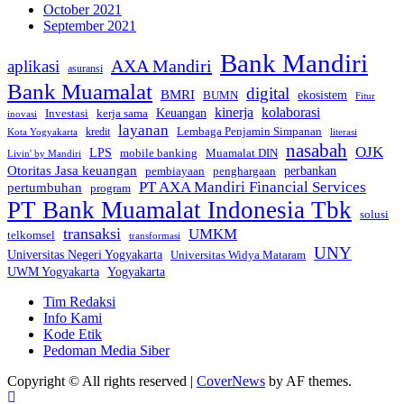
October 2021
September 2021
Bank Mandiri
AXA Mandiri
aplikasi
asuransi
Bank Muamalat
digital
BMRI
ekosistem
BUMN
Fitur
kinerja
kolaborasi
Investasi
kerja sama
Keuangan
inovasi
layanan
Lembaga Penjamin Simpanan
kredit
Kota Yogyakarta
literasi
nasabah
OJK
LPS
mobile banking
Muamalat DIN
Livin' by Mandiri
Otoritas Jasa keuangan
perbankan
pembiayaan
penghargaan
PT AXA Mandiri Financial Services
pertumbuhan
program
PT Bank Muamalat Indonesia Tbk
solusi
transaksi
UMKM
telkomsel
transformasi
UNY
Universitas Negeri Yogyakarta
Universitas Widya Mataram
Yogyakarta
UWM Yogyakarta
Tim Redaksi
Info Kami
Kode Etik
Pedoman Media Siber
Copyright © All rights reserved
|
CoverNews
by AF themes.