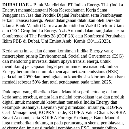
DUBAI UAE
– Bank Mandiri dan PT Indika Energy Tbk (Indika
Energy) menandatangani Nota Kesepahaman Kerja Sama
Penggunaan Jasa dan Produk Digital Perbankan serta Pembiayaan
terkait Transisi Energi. Penandatanganan dilakukan oleh Direktur
Utama Bank Mandiri Darmawan Junaidi dan Wakil Direktur Utama
dan CEO Grup Indika Energy Azis Armand dalam rangkaian acara
Conference of The Parties 28 (COP 28) atau Konferensi Perubahan
Iklim PBB di Dubai, Uni Emirat Arab, Kamis (30/11/2023).
Kerja sama ini sejalan dengan komitmen Indika Energy yang
menerapkan prinsip Environmental, Social and Governance (ESG)
dan mendorong investasi dalam upaya transisi energi, untuk
mendukung pencapaian target penurunan emisi nasional. Indika
Energy berkomitmen untuk mencapai net-zero emissions (NZE)
pada tahun 2050 dan meningkatkan kontribusi sektor non-batu bara
menjadi sebesar 50% dari total pendapatan pada tahun 2025.
Dukungan yang diberikan Bank Mandiri seperti tertuang dalam
kerja sama tersebut, antara lain melalui penyediaan jasa dan produk
digital untuk memenuhi kebutuhan transaksi Indika Energy dan
kelompok usahanya. Layanan yang dimaksud, misalnya, KOPRA
Cash Management, KOPRA Trade, KOPRA Value Chain, KOPRA
Smart Account, serta KOPRA Foreign Exchange. Bank Mandiri
juga memberikan dukungan pada perancangan skema pembiayaan,
advisory dan investasi melalui pembiayaan ESG, sustainability-