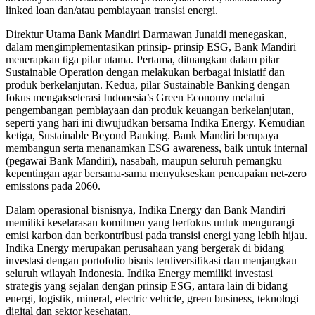
linked loan dan/atau pembiayaan transisi energi.
Direktur Utama Bank Mandiri Darmawan Junaidi menegaskan,
dalam mengimplementasikan prinsip- prinsip ESG, Bank Mandiri
menerapkan tiga pilar utama. Pertama, dituangkan dalam pilar
Sustainable Operation dengan melakukan berbagai inisiatif dan
produk berkelanjutan. Kedua, pilar Sustainable Banking dengan
fokus mengakselerasi Indonesia’s Green Economy melalui
pengembangan pembiayaan dan produk keuangan berkelanjutan,
seperti yang hari ini diwujudkan bersama Indika Energy. Kemudian
ketiga, Sustainable Beyond Banking. Bank Mandiri berupaya
membangun serta menanamkan ESG awareness, baik untuk internal
(pegawai Bank Mandiri), nasabah, maupun seluruh pemangku
kepentingan agar bersama-sama menyukseskan pencapaian net-zero
emissions pada 2060.
Dalam operasional bisnisnya, Indika Energy dan Bank Mandiri
memiliki keselarasan komitmen yang berfokus untuk mengurangi
emisi karbon dan berkontribusi pada transisi energi yang lebih hijau.
Indika Energy merupakan perusahaan yang bergerak di bidang
investasi dengan portofolio bisnis terdiversifikasi dan menjangkau
seluruh wilayah Indonesia. Indika Energy memiliki investasi
strategis yang sejalan dengan prinsip ESG, antara lain di bidang
energi, logistik, mineral, electric vehicle, green business, teknologi
digital dan sektor kesehatan.