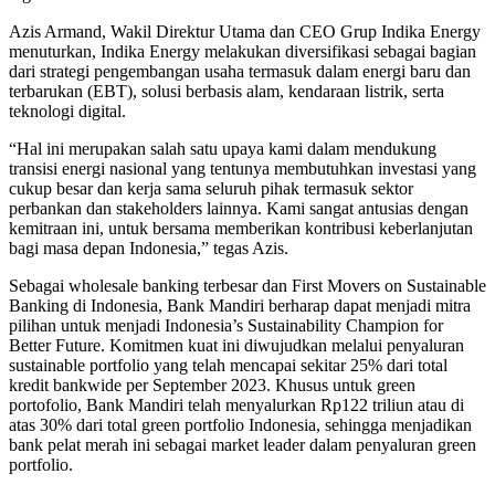
Azis Armand, Wakil Direktur Utama dan CEO Grup Indika Energy
menuturkan, Indika Energy melakukan diversifikasi sebagai bagian
dari strategi pengembangan usaha termasuk dalam energi baru dan
terbarukan (EBT), solusi berbasis alam, kendaraan listrik, serta
teknologi digital.
“Hal ini merupakan salah satu upaya kami dalam mendukung
transisi energi nasional yang tentunya membutuhkan investasi yang
cukup besar dan kerja sama seluruh pihak termasuk sektor
perbankan dan stakeholders lainnya. Kami sangat antusias dengan
kemitraan ini, untuk bersama memberikan kontribusi keberlanjutan
bagi masa depan Indonesia,” tegas Azis.
Sebagai wholesale banking terbesar dan First Movers on Sustainable
Banking di Indonesia, Bank Mandiri berharap dapat menjadi mitra
pilihan untuk menjadi Indonesia’s Sustainability Champion for
Better Future. Komitmen kuat ini diwujudkan melalui penyaluran
sustainable portfolio yang telah mencapai sekitar 25% dari total
kredit bankwide per September 2023. Khusus untuk green
portofolio, Bank Mandiri telah menyalurkan Rp122 triliun atau di
atas 30% dari total green portfolio Indonesia, sehingga menjadikan
bank pelat merah ini sebagai market leader dalam penyaluran green
portfolio.