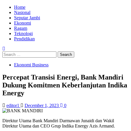
Skip
Primary
Home
to
Menu
Nasional
content
Seputar Jambi
Ekonomi
Ragam
Teknologi
Pendidikan
Search
for:
Ekonomi Business
Percepat Transisi Energi, Bank Mandiri
Dukung Komitmen Keberlanjutan Indika
Energy
editor1
December 1, 2023
0
Direktur Utama Bank Mandiri Darmawan Junaidi dan Wakil
Direktur Utama dan CEO Grup Indika Energy Azis Armand.