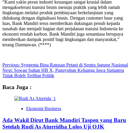
“Kami yakin peran industri keuangan sangat krusial dalam
mengakselerasi transisi bisnis menuju praktik yang lebih ramah
lingkungan melalui produk pembiayaan berkelanjutan yang
didukung dengan digitalisasi bisnis. Dengan customer base yang
luas, Bank Mandiri terus memberikan dukungan penuh kepada
nasabah dan menjadi bagian dari perjalanan transisi Indonesia ke
ekonomi rendah karbon. Bank Mandiri juga senantiasa berupaya
memberikan dampak positif bagi lingkungan dan masyarakat,”
terang Darmawan. (****)
Post
Previous:
Syngenta Bina Ratusan Petani di Sentra Jagung Nasional
Next:
Sowan Sultan HB X, Paguyuban Keluarga Jawa Sumatera
navigation
Tidak Boleh Terlibat Politik
Baca Juga :
Ekonomi Business
Ada Wakil Dirut Bank Mandiri Taspen yang Baru
Setelah Rudi As Aturridha Lolos Uji OJK