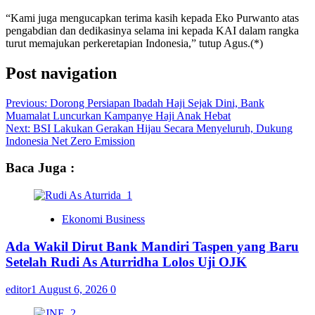
“Kami juga mengucapkan terima kasih kepada Eko Purwanto atas
pengabdian dan dedikasinya selama ini kepada KAI dalam rangka
turut memajukan perkeretapian Indonesia,” tutup Agus.(*)
Post navigation
Previous:
Dorong Persiapan Ibadah Haji Sejak Dini, Bank
Muamalat Luncurkan Kampanye Haji Anak Hebat
Next:
BSI Lakukan Gerakan Hijau Secara Menyeluruh, Dukung
Indonesia Net Zero Emission
Baca Juga :
Ekonomi Business
Ada Wakil Dirut Bank Mandiri Taspen yang Baru
Setelah Rudi As Aturridha Lolos Uji OJK
editor1
August 6, 2026
0