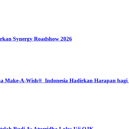
rkan Synergy Roadshow 2026
Make-A-Wish® Indonesia Hadirkan Harapan bagi An
telah Rudi As Aturridha Lolos Uji OJK