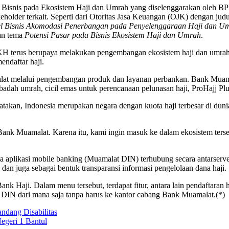
n Bisnis pada Ekosistem Haji dan Umrah yang diselenggarakan oleh B
holder terkait. Seperti dari Otoritas Jasa Keuangan (OJK) dengan jud
l Bisnis Akomodasi Penerbangan pada Penyelenggaraan Haji dan U
gan tema
Potensi Pasar pada Bisnis Ekosistem Haji dan Umrah
.
erus berupaya melakukan pengembangan ekosistem haji dan umrah ser
endaftar haji.
at melalui pengembangan produk dan layanan perbankan. Bank Muama
adah umrah, cicil emas untuk perencanaan pelunasan haji, ProHajj Plu
takan, Indonesia merupakan negara dengan kuota haji terbesar di du
h Bank Muamalat. Karena itu, kami ingin masuk ke dalam ekosistem ter
 aplikasi mobile banking (Muamalat DIN) terhubung secara antarserv
 dan juga sebagai bentuk transparansi informasi pengelolaan dana haji.
nk Haji. Dalam menu tersebut, terdapat fitur, antara lain pendaftaran ha
 DIN dari mana saja tanpa harus ke kantor cabang Bank Muamalat.(*)
ndang Disabilitas
eri 1 Bantul