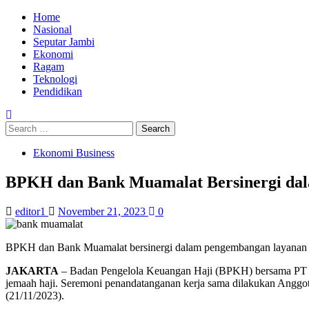
Skip
Primary
Home
to
Menu
Nasional
content
Seputar Jambi
Ekonomi
Ragam
Teknologi
Pendidikan
Search
for:
Ekonomi Business
BPKH dan Bank Muamalat Bersinergi da
editor1
November 21, 2023
0
BPKH dan Bank Muamalat bersinergi dalam pengembangan layanan h
JAKARTA
– Badan Pengelola Keuangan Haji (BPKH) bersama PT Bank
jemaah haji. Seremoni penandatanganan kerja sama dilakukan Anggo
(21/11/2023).