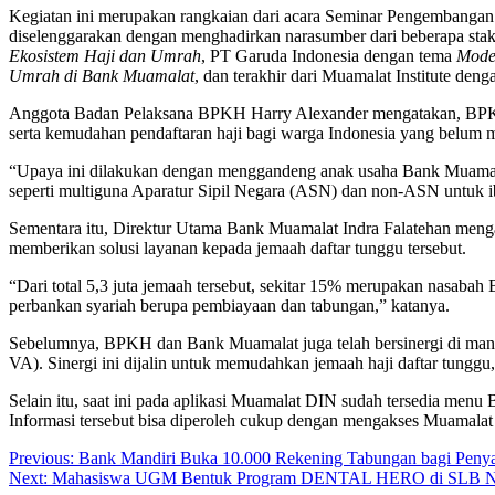
Kegiatan ini merupakan rangkaian dari acara Seminar Pengembanga
diselenggarakan dengan menghadirkan narasumber dari beberapa stake
Ekosistem Haji dan Umrah
, PT Garuda Indonesia dengan tema
Mode
Umrah di Bank Muamalat
, dan terakhir dari Muamalat Institute den
Anggota Badan Pelaksana BPKH Harry Alexander mengatakan, BPKH t
serta kemudahan pendaftaran haji bagi warga Indonesia yang belum m
“Upaya ini dilakukan dengan menggandeng anak usaha Bank Muamal
seperti multiguna Aparatur Sipil Negara (ASN) dan non-ASN untuk ib
Sementara itu, Direktur Utama Bank Muamalat Indra Falatehan menga
memberikan solusi layanan kepada jemaah daftar tunggu tersebut.
“Dari total 5,3 juta jemaah tersebut, sekitar 15% merupakan nasaba
perbankan syariah berupa pembiayaan dan tabungan,” katanya.
Sebelumnya, BPKH dan Bank Muamalat juga telah bersinergi di mana
VA). Sinergi ini dijalin untuk memudahkan jemaah haji daftar tunggu,
Selain itu, saat ini pada aplikasi Muamalat DIN sudah tersedia menu Ba
Informasi tersebut bisa diperoleh cukup dengan mengakses Muamalat
Post
Previous:
Bank Mandiri Buka 10.000 Rekening Tabungan bagi Penya
Next:
Mahasiswa UGM Bentuk Program DENTAL HERO di SLB Neg
navigation