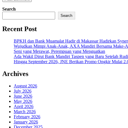
Search
Search
Recent Post
BPKH dan Bank Muamalat Hadir di Makassar Hadirkan Syne
Wujudkan Mimpi Anak-Anak, AXA Mandiri Bersama Make-A-Wi
Seni yang Merawat, Perempuan yang Menguatkan
Ada Wakil Dirut Bank Mandiri Taspen yang Baru Setelah Rudi
Hingga September 2026, JNE Berikan Promo Ongkir Mulai 2.0
Archives
August 2026
July 2026
June 2026
May 2026
April 2026
March 2026
February 2026
January 2026
December 2025