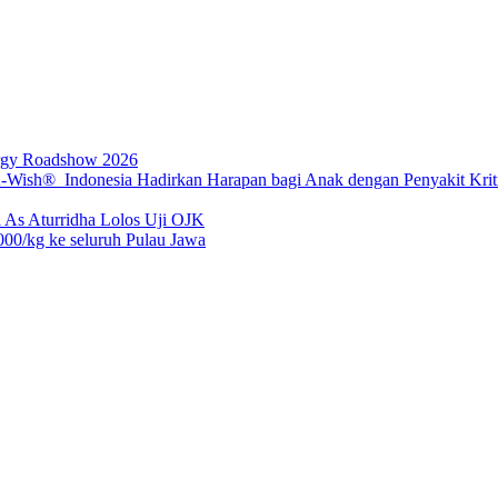
rgy Roadshow 2026
sh® Indonesia Hadirkan Harapan bagi Anak dengan Penyakit Kritis
 As Aturridha Lolos Uji OJK
00/kg ke seluruh Pulau Jawa