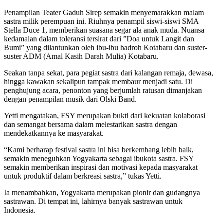
Penampilan Teater Gaduh Sirep semakin menyemarakkan malam
sastra milik perempuan ini. Riuhnya penampil siswi-siswi SMA
Stella Duce 1, memberikan suasana segar ala anak muda. Nuansa
kedamaian dalam toleransi tersirat dari ”Doa untuk Langit dan
Bumi” yang dilantunkan oleh ibu-ibu hadroh Kotabaru dan suster-
suster ADM (Amal Kasih Darah Mulia) Kotabaru.
Seakan tanpa sekat, para pegiat sastra dari kalangan remaja, dewasa,
hingga kawakan sekalipun tampak membaur menjadi satu. Di
penghujung acara, penonton yang berjumlah ratusan dimanjakan
dengan penampilan musik dari Olski Band.
Yetti mengatakan, FSY merupakan bukti dari kekuatan kolaborasi
dan semangat bersama dalam melestarikan sastra dengan
mendekatkannya ke masyarakat.
“Kami berharap festival sastra ini bisa berkembang lebih baik,
semakin meneguhkan Yogyakarta sebagai ibukota sastra. FSY
semakin memberikan inspirasi dan motivasi kepada masyarakat
untuk produktif dalam berkreasi sastra,” tukas Yetti.
Ia menambahkan, Yogyakarta merupakan pionir dan gudangnya
sastrawan. Di tempat ini, lahirnya banyak sastrawan untuk
Indonesia.