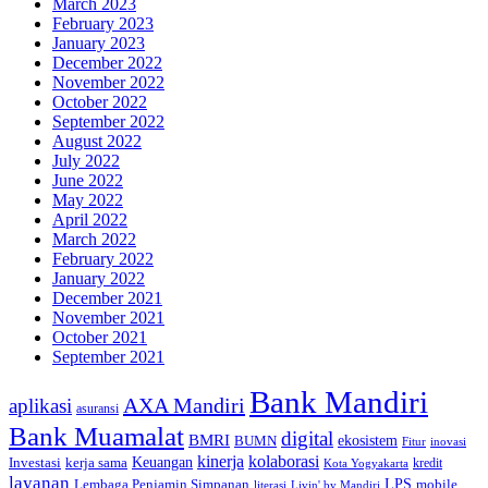
March 2023
February 2023
January 2023
December 2022
November 2022
October 2022
September 2022
August 2022
July 2022
June 2022
May 2022
April 2022
March 2022
February 2022
January 2022
December 2021
November 2021
October 2021
September 2021
Bank Mandiri
AXA Mandiri
aplikasi
asuransi
Bank Muamalat
digital
BMRI
ekosistem
BUMN
inovasi
Fitur
kinerja
kolaborasi
Investasi
kerja sama
Keuangan
kredit
Kota Yogyakarta
layanan
Lembaga Penjamin Simpanan
LPS
mobile
literasi
Livin' by Mandiri