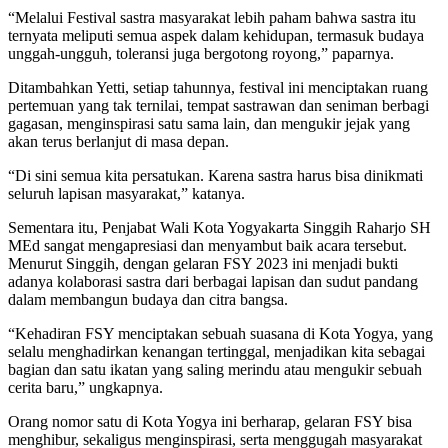
“Melalui Festival sastra masyarakat lebih paham bahwa sastra itu
ternyata meliputi semua aspek dalam kehidupan, termasuk budaya
unggah-ungguh, toleransi juga bergotong royong,” paparnya.
Ditambahkan Yetti, setiap tahunnya, festival ini menciptakan ruang
pertemuan yang tak ternilai, tempat sastrawan dan seniman berbagi
gagasan, menginspirasi satu sama lain, dan mengukir jejak yang
akan terus berlanjut di masa depan.
“Di sini semua kita persatukan. Karena sastra harus bisa dinikmati
seluruh lapisan masyarakat,” katanya.
Sementara itu, Penjabat Wali Kota Yogyakarta Singgih Raharjo SH
MEd sangat mengapresiasi dan menyambut baik acara tersebut.
Menurut Singgih, dengan gelaran FSY 2023 ini menjadi bukti
adanya kolaborasi sastra dari berbagai lapisan dan sudut pandang
dalam membangun budaya dan citra bangsa.
“Kehadiran FSY menciptakan sebuah suasana di Kota Yogya, yang
selalu menghadirkan kenangan tertinggal, menjadikan kita sebagai
bagian dan satu ikatan yang saling merindu atau mengukir sebuah
cerita baru,” ungkapnya.
Orang nomor satu di Kota Yogya ini berharap, gelaran FSY bisa
menghibur, sekaligus menginspirasi, serta menggugah masyarakat