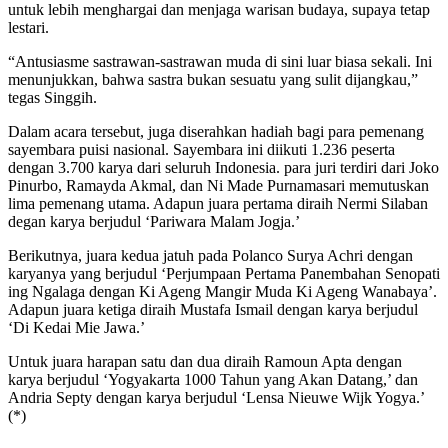
untuk lebih menghargai dan menjaga warisan budaya, supaya tetap
lestari.
“Antusiasme sastrawan-sastrawan muda di sini luar biasa sekali. Ini
menunjukkan, bahwa sastra bukan sesuatu yang sulit dijangkau,”
tegas Singgih.
Dalam acara tersebut, juga diserahkan hadiah bagi para pemenang
sayembara puisi nasional. Sayembara ini diikuti 1.236 peserta
dengan 3.700 karya dari seluruh Indonesia. para juri terdiri dari Joko
Pinurbo, Ramayda Akmal, dan Ni Made Purnamasari memutuskan
lima pemenang utama. Adapun juara pertama diraih Nermi Silaban
degan karya berjudul ‘Pariwara Malam Jogja.’
Berikutnya, juara kedua jatuh pada Polanco Surya Achri dengan
karyanya yang berjudul ‘Perjumpaan Pertama Panembahan Senopati
ing Ngalaga dengan Ki Ageng Mangir Muda Ki Ageng Wanabaya’.
Adapun juara ketiga diraih Mustafa Ismail dengan karya berjudul
‘Di Kedai Mie Jawa.’
Untuk juara harapan satu dan dua diraih Ramoun Apta dengan
karya berjudul ‘Yogyakarta 1000 Tahun yang Akan Datang,’ dan
Andria Septy dengan karya berjudul ‘Lensa Nieuwe Wijk Yogya.’
(*)