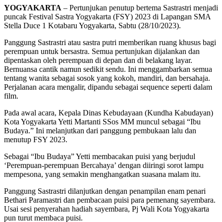
YOGYAKARTA
– Pertunjukan penutup bertema Sastrastri menjadi
puncak Festival Sastra Yogyakarta (FSY) 2023 di Lapangan SMA
Stella Duce 1 Kotabaru Yogyakarta, Sabtu (28/10/2023).
Panggung Sastrastri atau sastra putri memberikan ruang khusus bagi
perempuan untuk bersastra. Semua pertunjukan dijalankan dan
dipentaskan oleh perempuan di depan dan di belakang layar.
Bernuansa cantik namun sedikit sendu. Ini menggambarkan semua
tentang wanita sebagai sosok yang kokoh, mandiri, dan bersahaja.
Perjalanan acara mengalir, dipandu sebagai sequence seperti dalam
film.
Pada awal acara, Kepala Dinas Kebudayaan (Kundha Kabudayan)
Kota Yogyakarta Yetti Martanti SSos MM muncul sebagai “Ibu
Budaya.” Ini melanjutkan dari panggung pembukaan lalu dan
menutup FSY 2023.
Sebagai “Ibu Budaya” Yetti membacakan puisi yang berjudul
‘Perempuan-perempuan Bercahaya’ dengan diiringi sorot lampu
mempesona, yang semakin menghangatkan suasana malam itu.
Panggung Sastrastri dilanjutkan dengan penampilan enam penari
Bethari Paramastri dan pembacaan puisi para pemenang sayembara.
Usai sesi penyerahan hadiah sayembara, Pj Wali Kota Yogyakarta
pun turut membaca puisi.