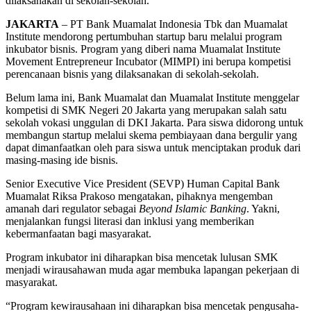
dilaksanakan di sekolah-sekolah.
JAKARTA
– PT Bank Muamalat Indonesia Tbk dan Muamalat
Institute mendorong pertumbuhan startup baru melalui program
inkubator bisnis. Program yang diberi nama Muamalat Institute
Movement Entrepreneur Incubator (MIMPI) ini berupa kompetisi
perencanaan bisnis yang dilaksanakan di sekolah-sekolah.
Belum lama ini, Bank Muamalat dan Muamalat Institute menggelar
kompetisi di SMK Negeri 20 Jakarta yang merupakan salah satu
sekolah vokasi unggulan di DKI Jakarta. Para siswa didorong untuk
membangun startup melalui skema pembiayaan dana bergulir yang
dapat dimanfaatkan oleh para siswa untuk menciptakan produk dari
masing-masing ide bisnis.
Senior Executive Vice President (SEVP) Human Capital Bank
Muamalat Riksa Prakoso mengatakan, pihaknya mengemban
amanah dari regulator sebagai
Beyond Islamic Banking
. Yakni,
menjalankan fungsi literasi dan inklusi yang memberikan
kebermanfaatan bagi masyarakat.
Program inkubator ini diharapkan bisa mencetak lulusan SMK
menjadi wirausahawan muda agar membuka lapangan pekerjaan di
masyarakat.
“Program kewirausahaan ini diharapkan bisa mencetak pengusaha-