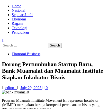
Skip
Primary
Home
to
Menu
Nasional
content
Seputar Jambi
Ekonomi
Ragam
Teknologi
Pendidikan
Search
for:
Ekonomi Business
Dorong Pertumbuhan Startup Baru,
Bank Muamalat dan Muamalat Institute
Siapkan Inkubator Bisnis
editor1
July 29, 2023
0
Program Muamalat Institute Movement Entrepreneur Incubator
(MIMPI) merupakan berupa kompetisi perencanaan bisnis yang