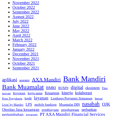
November 2022
October 2022
September 2022
August 2022
July 2022
June 2022
May 2022
April 2022
March 2022
February 2022
January 2022
December 2021
November 2021
October 2021
September 2021
Bank Mandiri
AXA Mandiri
aplikasi
asuransi
Bank Muamalat
digital
BMRI
ekosistem
BUMN
Fitur
kinerja
kolaborasi
Investasi
kerja sama
Keuangan
inovasi
layanan
Lembaga Penjamin Simpanan
kredit
Kota Yogyakarta
literasi
nasabah
OJK
LPS
mobile banking
Muamalat DIN
Livin' by Mandiri
Otoritas Jasa keuangan
perbankan
pembiayaan
penghargaan
PT AXA Mandiri Financial Services
pertumbuhan
program