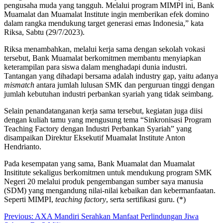
pengusaha muda yang tangguh. Melalui program MIMPI ini, Bank
Muamalat dan Muamalat Institute ingin memberikan efek domino
dalam rangka mendukung target generasi emas Indonesia,” kata
Riksa, Sabtu (29/7/2023).
Riksa menambahkan, melalui kerja sama dengan sekolah vokasi
tersebut, Bank Muamalat berkomitmen membantu menyiapkan
keterampilan para siswa dalam menghadapi dunia industri.
Tantangan yang dihadapi bersama adalah industry gap, yaitu adanya
mismatch
antara jumlah lulusan SMK dan perguruan tinggi dengan
jumlah kebutuhan industri perbankan syariah yang tidak seimbang.
Selain penandatanganan kerja sama tersebut, kegiatan juga diisi
dengan kuliah tamu yang mengusung tema “Sinkronisasi Program
Teaching Factory dengan Industri Perbankan Syariah” yang
disampaikan Direktur Eksekutif Muamalat Institute Anton
Hendrianto.
Pada kesempatan yang sama, Bank Muamalat dan Muamalat
Insititute sekaligus berkomitmen untuk mendukung program SMK
Negeri 20 melalui produk pengembangan sumber saya manusia
(SDM) yang mengandung nilai-nilai kebaikan dan kebermanfaatan.
Seperti MIMPI,
teaching factory
, serta sertifikasi guru. (*)
Post
Previous:
AXA Mandiri Serahkan Manfaat Perlindungan Jiwa