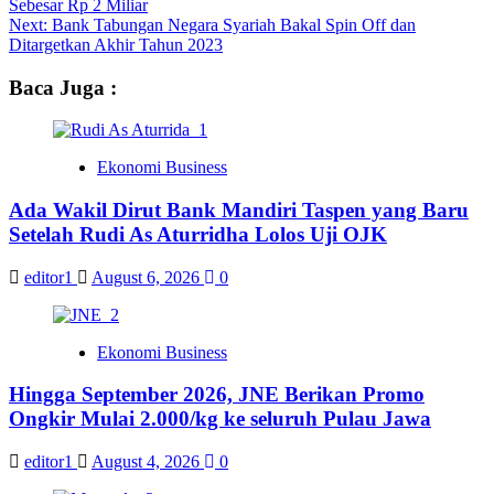
Sebesar Rp 2 Miliar
navigation
Next:
Bank Tabungan Negara Syariah Bakal Spin Off dan
Ditargetkan Akhir Tahun 2023
Baca Juga :
Ekonomi Business
Ada Wakil Dirut Bank Mandiri Taspen yang Baru
Setelah Rudi As Aturridha Lolos Uji OJK
editor1
August 6, 2026
0
Ekonomi Business
Hingga September 2026, JNE Berikan Promo
Ongkir Mulai 2.000/kg ke seluruh Pulau Jawa
editor1
August 4, 2026
0