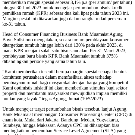
memberikan margin spesial sebesar 3,1% p.a (per annum/ per tahun)
hingga 30 Juni 2023 untuk mengejar pertumbuhan bisnis kredit
pemilikan rumah (KPR) sebesar dua kali lipat pada tahun 2023 ini.
Margin spesial ini ditawarkan juga dalam rangka milad perseroan
ke-31 tahun.
Head of Consumer Financing Business Bank Muamalat Agung
Bayu Sulistiono mengatakan, secara umum pembiayaan konsumer
ditargetkan tumbuh hingga lebih dari 130% pada akhir 2023, di
mana KPR menjadi salah satu bisnis andalan. Per 31 Maret 2023,
pembiayaan baru bisnis KPR Bank Muamalat tumbuh 375%
dibandingkan periode yang sama tahun lalu.
“Kami memberikan insentif berupa margin spesial sebagai bentuk
komitmen perusahaan dalam memfasilitasi akses terhadap
pembiayaan rumah bagi masyarakat dengan harga yang kompetitif.
Kami optimistis inisiatif ini akan memberikan stimulus bagi sektor
properti dan membantu masyarakat mewujudkan impian memiliki
hunian yang layak,” tegas Agung, Jumat (19/5/2023).
Untuk mengejar target pertumbuhan bisnis tersebut, lanjut Agung,
Bank Muamalat membangun Consumer Processing Center (CPC) di
enam kota. Mulai dari Jakarta, Bandung, Medan, Yogyakarta,
Surabaya, hingga Makassar. Adanya CPC ini diharapkan bisa
meningkatkan pemenuhan Service Level Agreement (SLA) yang