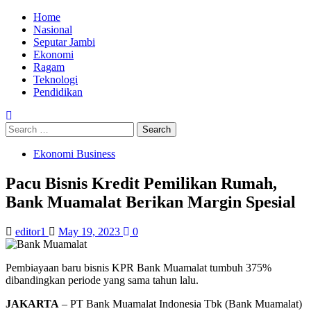
Skip
Primary
Home
to
Menu
Nasional
content
Seputar Jambi
Ekonomi
Ragam
Teknologi
Pendidikan
Search
for:
Ekonomi Business
Pacu Bisnis Kredit Pemilikan Rumah,
Bank Muamalat Berikan Margin Spesial
editor1
May 19, 2023
0
Pembiayaan baru bisnis KPR Bank Muamalat tumbuh 375%
dibandingkan periode yang sama tahun lalu.
JAKARTA
– PT Bank Muamalat Indonesia Tbk (Bank Muamalat)