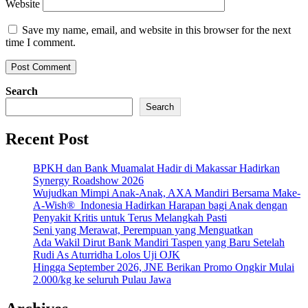
Website
Save my name, email, and website in this browser for the next
time I comment.
Search
Search
Recent Post
BPKH dan Bank Muamalat Hadir di Makassar Hadirkan
Synergy Roadshow 2026
Wujudkan Mimpi Anak-Anak, AXA Mandiri Bersama Make-
A-Wish® Indonesia Hadirkan Harapan bagi Anak dengan
Penyakit Kritis untuk Terus Melangkah Pasti
Seni yang Merawat, Perempuan yang Menguatkan
Ada Wakil Dirut Bank Mandiri Taspen yang Baru Setelah
Rudi As Aturridha Lolos Uji OJK
Hingga September 2026, JNE Berikan Promo Ongkir Mulai
2.000/kg ke seluruh Pulau Jawa