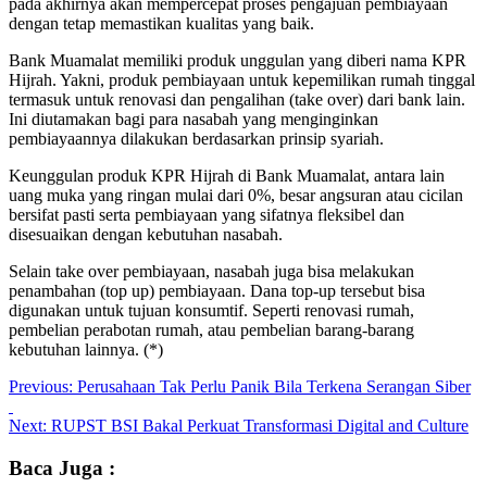
pada akhirnya akan mempercepat proses pengajuan pembiayaan
dengan tetap memastikan kualitas yang baik.
Bank Muamalat memiliki produk unggulan yang diberi nama KPR
Hijrah. Yakni, produk pembiayaan untuk kepemilikan rumah tinggal
termasuk untuk renovasi dan pengalihan (take over) dari bank lain.
Ini diutamakan bagi para nasabah yang menginginkan
pembiayaannya dilakukan berdasarkan prinsip syariah.
Keunggulan produk KPR Hijrah di Bank Muamalat, antara lain
uang muka yang ringan mulai dari 0%, besar angsuran atau cicilan
bersifat pasti serta pembiayaan yang sifatnya fleksibel dan
disesuaikan dengan kebutuhan nasabah.
Selain take over pembiayaan, nasabah juga bisa melakukan
penambahan (top up) pembiayaan. Dana top-up tersebut bisa
digunakan untuk tujuan konsumtif. Seperti renovasi rumah,
pembelian perabotan rumah, atau pembelian barang-barang
kebutuhan lainnya. (*)
Post
Previous:
Perusahaan Tak Perlu Panik Bila Terkena Serangan Siber
navigation
Next:
RUPST BSI Bakal Perkuat Transformasi Digital and Culture
Baca Juga :