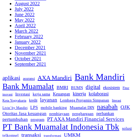
August 2022
July 2022
June 2022
May 2022
April 2022
March 2022
February 2022
January 2022
December 2021
November 2021
October 2021
September 2021
Bank Mandiri
AXA Mandiri
aplikasi
asuransi
Bank Muamalat
digital
BMRI
ekosistem
BUMN
Fitur
kinerja
kolaborasi
Investasi
kerja sama
Keuangan
inovasi
layanan
Lembaga Penjamin Simpanan
kredit
Kota Yogyakarta
literasi
nasabah
OJK
LPS
mobile banking
Muamalat DIN
Livin' by Mandiri
Otoritas Jasa keuangan
perbankan
pembiayaan
penghargaan
PT AXA Mandiri Financial Services
pertumbuhan
program
PT Bank Muamalat Indonesia Tbk
solusi
transaksi
UMKM
telkomsel
transformasi