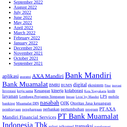
September 2022
August 2022
July 2022
June 2022
May 2022
April 2022
March 2022
February 2022
January 2022
December 2021
November 2021
October 2021
September 2021
Bank Mandiri
AXA Mandiri
aplikasi
asuransi
Bank Muamalat
digital
BMRI
ekosistem
BUMN
inovasi
Fitur
kinerja
kolaborasi
Investasi
kerja sama
Keuangan
kredit
Kota Yogyakarta
layanan
Lembaga Penjamin Simpanan
LPS
mobile
literasi
Livin' by Mandiri
nasabah
OJK
Otoritas Jasa keuangan
banking
Muamalat DIN
PT AXA
pertumbuhan
perbankan
pembiayaan
penghargaan
program
PT Bank Muamalat
Mandiri Financial Services
Indonesia Tbk
transaksi
telkomsel
solusi
transformasi