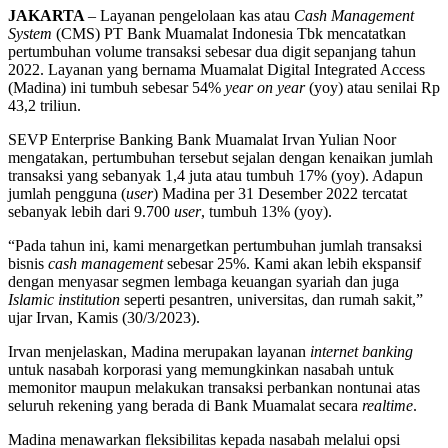
JAKARTA
– Layanan pengelolaan kas atau
Cash Management
System
(CMS) PT Bank Muamalat Indonesia Tbk mencatatkan
pertumbuhan volume transaksi sebesar dua digit sepanjang tahun
2022. Layanan yang bernama Muamalat Digital Integrated Access
(Madina) ini tumbuh sebesar 54%
year on year
(yoy) atau senilai Rp
43,2 triliun.
SEVP Enterprise Banking Bank Muamalat Irvan Yulian Noor
mengatakan, pertumbuhan tersebut sejalan dengan kenaikan jumlah
transaksi yang sebanyak 1,4 juta atau tumbuh 17% (yoy). Adapun
jumlah pengguna (
user
) Madina per 31 Desember 2022 tercatat
sebanyak lebih dari 9.700
user
, tumbuh 13% (yoy).
“Pada tahun ini, kami menargetkan pertumbuhan jumlah transaksi
bisnis
cash management
sebesar 25%. Kami akan lebih ekspansif
dengan menyasar segmen lembaga keuangan syariah dan juga
Islamic institution
seperti pesantren, universitas, dan rumah sakit,”
ujar Irvan, Kamis (30/3/2023).
Irvan menjelaskan, Madina merupakan layanan
internet banking
untuk nasabah korporasi yang memungkinkan nasabah untuk
memonitor maupun melakukan transaksi perbankan nontunai atas
seluruh rekening yang berada di Bank Muamalat secara
realtime
.
Madina menawarkan fleksibilitas kepada nasabah melalui opsi