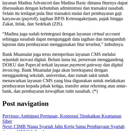
layanan Madina Advanced dan Madina Basic dimana fiturnya dapat
disesuaikan dengan kebutuhan administrasi dan transaksi nasabah.
Selain itu terdapat pula fitur transaksi mulai dari pembayaran gaji
karyawan (
payroll
), tagihan BPJS Ketenagakerjaan, pajak hingga
Zakat, Infak, dan Sedekah (ZIS).
“Madina juga sudah terintegrasi dengan layanan
virtual account
sehingga nasabah dapat mengunggah data tagihan dan mengunduh
laporan data pembayaran menggunakan fitur tersebut,” imbuhnya.
Bank Muamalat juga terus memperluas layanan CMS melalui
sejumlah inovasi digital. Belum lama ini, perseroan menggandeng
DOKU dan Paper.id terkait layanan
payment gateway
dan
digital
invoicing.
Bank Muamalat juga akan berekspansi dengan
menggandeng sekolah, universitas, dan rumah sakit untuk
menawarkan layanan CMS yang bisa digunakan untuk melakukan
pembayaran kepada pihak ketiga, transfer antar rekening atau antar-
bank, dan pembayaran kewajiban rutin nasabah. (*)
Post navigation
Previous:
Antisipasi Peretasan, Korporasi Tingkatkan Keamanan
Siber
Next:
CIMB Niaga Syariah Jalin Kerja Sama Pembiayaan Syariah