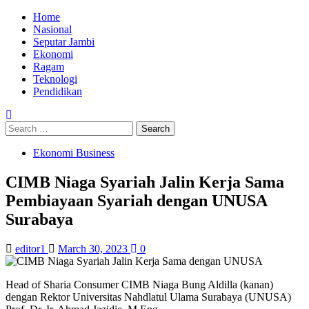
Skip
Primary
Home
to
Menu
Nasional
content
Seputar Jambi
Ekonomi
Ragam
Teknologi
Pendidikan
Search
for:
Ekonomi Business
CIMB Niaga Syariah Jalin Kerja Sama
Pembiayaan Syariah dengan UNUSA
Surabaya
editor1
March 30, 2023
0
Head of Sharia Consumer CIMB Niaga Bung Aldilla (kanan)
dengan Rektor Universitas Nahdlatul Ulama Surabaya (UNUSA)