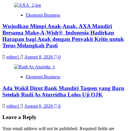
Ekonomi Business
Wujudkan Mimpi Anak-Anak, AXA Mandiri
Bersama Make-A-Wish® Indonesia Hadirkan
Harapan bagi Anak dengan Penyakit Kritis untuk
Terus Melangkah Pasti
editor1
August 8, 2026
0
Ekonomi Business
Ada Wakil Dirut Bank Mandiri Taspen yang Baru
Setelah Rudi As Aturridha Lolos Uji OJK
editor1
August 6, 2026
0
Leave a Reply
Your email address will not be published.
Required fields are