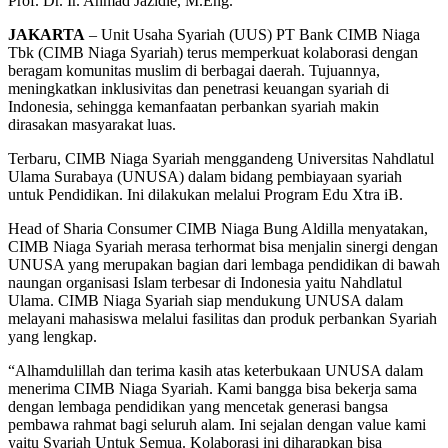
Prof. Dr. Ir. Ahmad Jazidie, M.Eng.
JAKARTA
– Unit Usaha Syariah (UUS) PT Bank CIMB Niaga
Tbk (CIMB Niaga Syariah) terus memperkuat kolaborasi dengan
beragam komunitas muslim di berbagai daerah. Tujuannya,
meningkatkan inklusivitas dan penetrasi keuangan syariah di
Indonesia, sehingga kemanfaatan perbankan syariah makin
dirasakan masyarakat luas.
Terbaru, CIMB Niaga Syariah menggandeng Universitas Nahdlatul
Ulama Surabaya (UNUSA) dalam bidang pembiayaan syariah
untuk Pendidikan. Ini dilakukan melalui Program Edu Xtra iB.
Head of Sharia Consumer CIMB Niaga Bung Aldilla menyatakan,
CIMB Niaga Syariah merasa terhormat bisa menjalin sinergi dengan
UNUSA yang merupakan bagian dari lembaga pendidikan di bawah
naungan organisasi Islam terbesar di Indonesia yaitu Nahdlatul
Ulama. CIMB Niaga Syariah siap mendukung UNUSA dalam
melayani mahasiswa melalui fasilitas dan produk perbankan Syariah
yang lengkap.
“Alhamdulillah dan terima kasih atas keterbukaan UNUSA dalam
menerima CIMB Niaga Syariah. Kami bangga bisa bekerja sama
dengan lembaga pendidikan yang mencetak generasi bangsa
pembawa rahmat bagi seluruh alam. Ini sejalan dengan value kami
yaitu Syariah Untuk Semua. Kolaborasi ini diharapkan bisa