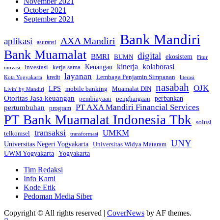
November 2021
October 2021
September 2021
Bank Mandiri
AXA Mandiri
aplikasi
asuransi
Bank Muamalat
digital
BMRI
ekosistem
BUMN
Fitur
kinerja
kolaborasi
Investasi
kerja sama
Keuangan
inovasi
layanan
Lembaga Penjamin Simpanan
kredit
Kota Yogyakarta
literasi
nasabah
OJK
LPS
mobile banking
Muamalat DIN
Livin' by Mandiri
Otoritas Jasa keuangan
perbankan
pembiayaan
penghargaan
PT AXA Mandiri Financial Services
pertumbuhan
program
PT Bank Muamalat Indonesia Tbk
solusi
transaksi
UMKM
telkomsel
transformasi
UNY
Universitas Negeri Yogyakarta
Universitas Widya Mataram
Yogyakarta
UWM Yogyakarta
Tim Redaksi
Info Kami
Kode Etik
Pedoman Media Siber
Copyright © All rights reserved
|
CoverNews
by AF themes.