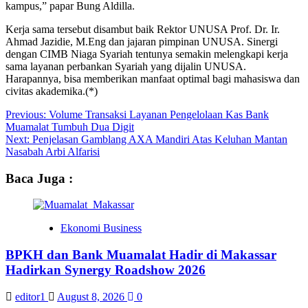
kampus,” papar Bung Aldilla.
Kerja sama tersebut disambut baik Rektor UNUSA Prof. Dr. Ir.
Ahmad Jazidie, M.Eng dan jajaran pimpinan UNUSA. Sinergi
dengan CIMB Niaga Syariah tentunya semakin melengkapi kerja
sama layanan perbankan Syariah yang dijalin UNUSA.
Harapannya, bisa memberikan manfaat optimal bagi mahasiswa dan
civitas akademika.(*)
Post
Previous:
Volume Transaksi Layanan Pengelolaan Kas Bank
Muamalat Tumbuh Dua Digit
navigation
Next:
Penjelasan Gamblang AXA Mandiri Atas Keluhan Mantan
Nasabah Arbi Alfarisi
Baca Juga :
Ekonomi Business
BPKH dan Bank Muamalat Hadir di Makassar
Hadirkan Synergy Roadshow 2026
editor1
August 8, 2026
0