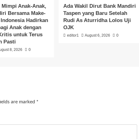
 Mimpi Anak-Anak,
Ada Wakil Dirut Bank Mandiri
iri Bersama Make-
Taspen yang Baru Setelah
Indonesia Hadirkan
Rudi As Aturridha Lolos Uji
bagi Anak dengan
OJK
Kritis untuk Terus
editor1
August 6, 2026
0
 Pasti
ugust 8, 2026
0
fields are marked
*