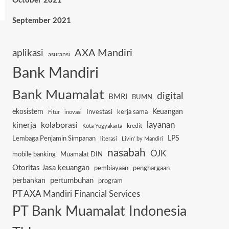
October 2021
September 2021
AXA Mandiri
aplikasi
asuransi
Bank Mandiri
Bank Muamalat
digital
BMRI
BUMN
ekosistem
Keuangan
Investasi
kerja sama
Fitur
inovasi
layanan
kinerja
kolaborasi
kredit
Kota Yogyakarta
Lembaga Penjamin Simpanan
LPS
literasi
Livin' by Mandiri
nasabah
OJK
mobile banking
Muamalat DIN
Otoritas Jasa keuangan
pembiayaan
penghargaan
pertumbuhan
perbankan
program
PT AXA Mandiri Financial Services
PT Bank Muamalat Indonesia