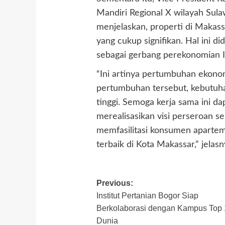
Mandiri Regional X wilayah Sul
menjelaskan, properti di Makass
yang cukup signifikan. Hal ini d
sebagai gerbang perekonomian I
“Ini artinya pertumbuhan ekonom
pertumbuhan tersebut, kebutuh
tinggi. Semoga kerja sama ini 
merealisasikan visi perseroan s
memfasilitasi konsumen aparte
terbaik di Kota Makassar,” jelasn
Post
Previous:
Institut Pertanian Bogor Siap
navigation
Berkolaborasi dengan Kampus Top
Dunia