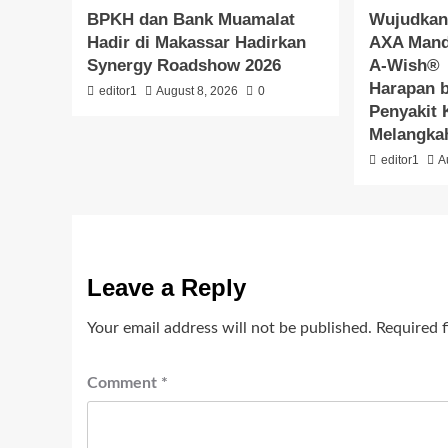
BPKH dan Bank Muamalat
Wujudkan
Hadir di Makassar Hadirkan
AXA Mand
Synergy Roadshow 2026
A-Wish® 
Harapan 
editor1
August 8, 2026
0
Penyakit 
Melangkah
editor1
A
Leave a Reply
Your email address will not be published.
Required 
Comment
*