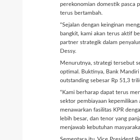
perekonomian domestik pasca pa
terus bertambah.
“Sejalan dengan keinginan meng
bangkit, kami akan terus aktif 
partner strategik dalam penyalu
Dessy.
Menurutnya, strategi tersebut s
optimal. Buktinya, Bank Mandir
outstanding sebesar Rp 51,3 tri
“Kami berharap dapat terus meni
sektor pembiayaan kepemilikan a
menawarkan fasilitas KPR denga
lebih besar, dan tenor yang panj
menjawab kebutuhan masyarakat
Sementara itu, Vice President 