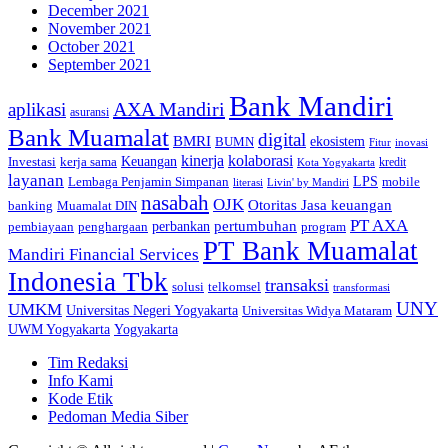
December 2021
November 2021
October 2021
September 2021
Bank Mandiri
AXA Mandiri
aplikasi
asuransi
Bank Muamalat
digital
BMRI
ekosistem
BUMN
inovasi
Fitur
kinerja
kolaborasi
Investasi
kerja sama
Keuangan
kredit
Kota Yogyakarta
layanan
Lembaga Penjamin Simpanan
LPS
mobile
literasi
Livin' by Mandiri
nasabah
OJK
Otoritas Jasa keuangan
banking
Muamalat DIN
PT AXA
pertumbuhan
perbankan
pembiayaan
penghargaan
program
PT Bank Muamalat
Mandiri Financial Services
Indonesia Tbk
transaksi
telkomsel
solusi
transformasi
UNY
UMKM
Universitas Negeri Yogyakarta
Universitas Widya Mataram
Yogyakarta
UWM Yogyakarta
Tim Redaksi
Info Kami
Kode Etik
Pedoman Media Siber