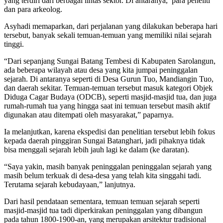
yang terdiri dari berbagai lintas sektor. Di antaranya, para peneliti
dan para arkeolog.
Asyhadi memaparkan, dari perjalanan yang dilakukan beberapa hari
tersebut, banyak sekali temuan-temuan yang memiliki nilai sejarah
tinggi.
“Dari sepanjang Sungai Batang Tembesi di Kabupaten Sarolangun,
ada beberapa wilayah atau desa yang kita jumpai peninggalan
sejarah. Di antaranya seperti di Desa Gurun Tuo, Mandiangin Tuo,
dan daerah sekitar. Temuan-temuan tersebut masuk kategori Objek
Diduga Cagar Budaya (ODCB), seperti masjid-masjid tua, dan juga
rumah-rumah tua yang hingga saat ini temuan tersebut masih aktif
digunakan atau ditempati oleh masyarakat,” paparnya.
Ia melanjutkan, karena ekspedisi dan penelitian tersebut lebih fokus
kepada daerah pinggiran Sungai Batanghari, jadi pihaknya tidak
bisa menggali sejarah lebih jauh lagi ke dalam (ke daratan).
“Saya yakin, masih banyak peninggalan peninggalan sejarah yang
masih belum terkuak di desa-desa yang telah kita singgahi tadi.
Terutama sejarah kebudayaan,” lanjutnya.
Dari hasil pendataan sementara, temuan temuan sejarah seperti
masjid-masjid tua tadi diperkirakan peninggalan yang dibangun
pada tahun 1800-1900-an, yang merupakan arsitektur tradisional