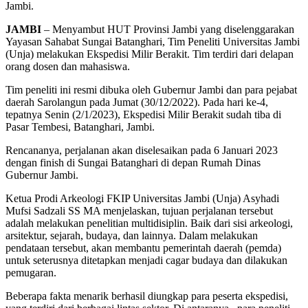
Jambi.
JAMBI
– Menyambut HUT Provinsi Jambi yang diselenggarakan
Yayasan Sahabat Sungai Batanghari, Tim Peneliti Universitas Jambi
(Unja) melakukan Ekspedisi Milir Berakit. Tim terdiri dari delapan
orang dosen dan mahasiswa.
Tim peneliti ini resmi dibuka oleh Gubernur Jambi dan para pejabat
daerah Sarolangun pada Jumat (30/12/2022). Pada hari ke-4,
tepatnya Senin (2/1/2023), Ekspedisi Milir Berakit sudah tiba di
Pasar Tembesi, Batanghari, Jambi.
Rencananya, perjalanan akan diselesaikan pada 6 Januari 2023
dengan finish di Sungai Batanghari di depan Rumah Dinas
Gubernur Jambi.
Ketua Prodi Arkeologi FKIP Universitas Jambi (Unja) Asyhadi
Mufsi Sadzali SS MA menjelaskan, tujuan perjalanan tersebut
adalah melakukan penelitian multidisiplin. Baik dari sisi arkeologi,
arsitektur, sejarah, budaya, dan lainnya. Dalam melakukan
pendataan tersebut, akan membantu pemerintah daerah (pemda)
untuk seterusnya ditetapkan menjadi cagar budaya dan dilakukan
pemugaran.
Beberapa fakta menarik berhasil diungkap para peserta ekspedisi,