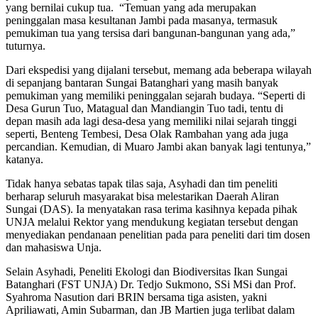
yang bernilai cukup tua. “Temuan yang ada merupakan
peninggalan masa kesultanan Jambi pada masanya, termasuk
pemukiman tua yang tersisa dari bangunan-bangunan yang ada,”
tuturnya.
Dari ekspedisi yang dijalani tersebut, memang ada beberapa wilayah
di sepanjang bantaran Sungai Batanghari yang masih banyak
pemukiman yang memiliki peninggalan sejarah budaya. “Seperti di
Desa Gurun Tuo, Matagual dan Mandiangin Tuo tadi, tentu di
depan masih ada lagi desa-desa yang memiliki nilai sejarah tinggi
seperti, Benteng Tembesi, Desa Olak Rambahan yang ada juga
percandian. Kemudian, di Muaro Jambi akan banyak lagi tentunya,”
katanya.
Tidak hanya sebatas tapak tilas saja, Asyhadi dan tim peneliti
berharap seluruh masyarakat bisa melestarikan Daerah Aliran
Sungai (DAS). Ia menyatakan rasa terima kasihnya kepada pihak
UNJA melalui Rektor yang mendukung kegiatan tersebut dengan
menyediakan pendanaan penelitian pada para peneliti dari tim dosen
dan mahasiswa Unja.
Selain Asyhadi, Peneliti Ekologi dan Biodiversitas Ikan Sungai
Batanghari (FST UNJA) Dr. Tedjo Sukmono, SSi MSi dan Prof.
Syahroma Nasution dari BRIN bersama tiga asisten, yakni
Apriliawati, Amin Subarman, dan JB Martien juga terlibat dalam