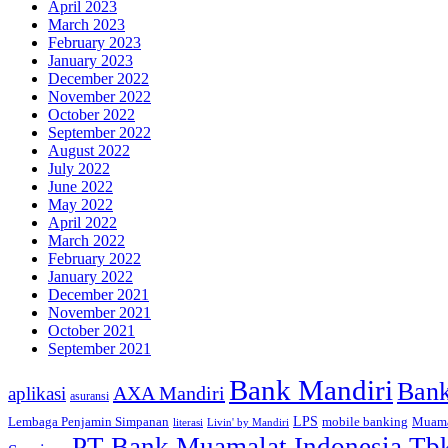
April 2023
March 2023
February 2023
January 2023
December 2022
November 2022
October 2022
September 2022
August 2022
July 2022
June 2022
May 2022
April 2022
March 2022
February 2022
January 2022
December 2021
November 2021
October 2021
September 2021
Bank Mandiri
Ban
AXA Mandiri
aplikasi
asuransi
Lembaga Penjamin Simpanan
LPS
mobile banking
Muama
literasi
Livin' by Mandiri
PT Bank Muamalat Indonesia Tb