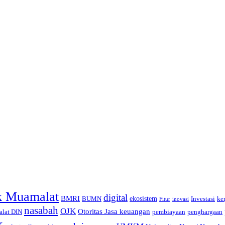
k Muamalat
digital
BMRI
ekosistem
BUMN
Investasi
ke
inovasi
Fitur
nasabah
OJK
Otoritas Jasa keuangan
lat DIN
pembiayaan
penghargaan
k