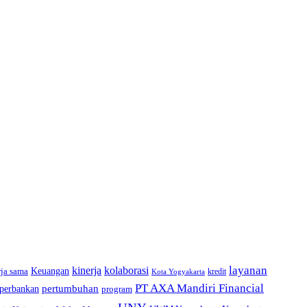
layanan
kinerja
kolaborasi
rja sama
Keuangan
kredit
Kota Yogyakarta
PT AXA Mandiri Financial
pertumbuhan
perbankan
program