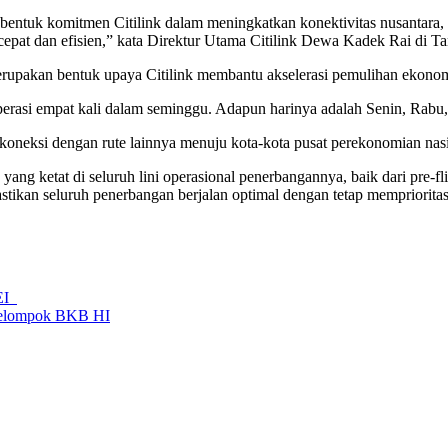
ntuk komitmen Citilink dalam meningkatkan konektivitas nusantara, 
h cepat dan efisien,” kata Direktur Utama Citilink Dewa Kadek Rai di 
upakan bentuk upaya Citilink membantu akselerasi pemulihan ekonom
erasi empat kali dalam seminggu. Adapun harinya adalah Senin, Ra
oneksi dengan rute lainnya menuju kota-kota pusat perekonomian nasio
ng ketat di seluruh lini operasional penerbangannya, baik dari pre-fli
astikan seluruh penerbangan berjalan optimal dengan tetap mempriorit
BEI
elompok BKB HI