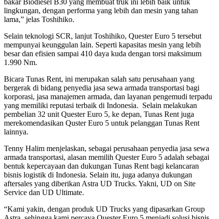
bakar Biodiesel B30 yang membuat truk ini lebih baik untuk
lingkungan, dengan performa yang lebih dan mesin yang tahan
lama,” jelas Toshihiko.
Selain teknologi SCR, lanjut Toshihiko, Quester Euro 5 tersebut
mempunyai keunggulan lain. Seperti kapasitas mesin yang lebih
besar dan efisien sampai 410 daya kuda dengan torsi maksimum
1.990 Nm.
Bicara Tunas Rent, ini merupakan salah satu perusahaan yang
bergerak di bidang penyedia jasa sewa armada transportasi bagi
korporasi, jasa manajemen armada, dan layanan pengemudi terpadu
yang memiliki reputasi terbaik di Indonesia. Selain melakukan
pembelian 32 unit Quester Euro 5, ke depan, Tunas Rent juga
merekomendasikan Quster Euro 5 untuk pelanggan Tunas Rent
lainnya.
Tenny Halim menjelaskan, sebagai perusahaan penyedia jasa sewa
armada transportasi, alasan memilih Quester Euro 5 adalah sebagai
bentuk kepercayaan dan dukungan Tunas Rent bagi kelancaran
bisnis logistik di Indonesia. Selain itu, juga adanya dukungan
aftersales yang diberikan Astra UD Trucks. Yakni, UD on Site
Service dan UD Ultimate.
“Kami yakin, dengan produk UD Trucks yang dipasarkan Group
Astra, sehingga kami percaya Quester Euro 5 menjadi solusi bisnis