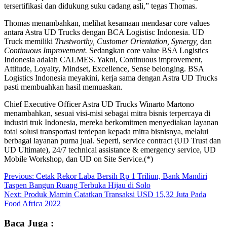
tersertifikasi dan didukung suku cadang asli,” tegas Thomas.
Thomas menambahkan, melihat kesamaan mendasar core values
antara Astra UD Trucks dengan BCA Logistisc Indonesia. UD
Truck memiliki
Trustworthy, Customer Orientation, Synergy,
dan
Continuous Improvement.
Sedangkan core value BSA Logistics
Indonesia adalah CALMES. Yakni, Continuous improvement,
Attitude, Loyalty, Mindset, Excellence, Sense belonging. BSA
Logistics Indonesia meyakini, kerja sama dengan Astra UD Trucks
pasti membuahkan hasil memuaskan.
Chief Executive Officer Astra UD Trucks Winarto Martono
menambahkan, sesuai visi-misi sebagai mitra bisnis terpercaya di
industri truk Indonesia, mereka berkomitmen menyediakan layanan
total solusi transportasi terdepan kepada mitra bisnisnya, melalui
berbagai layanan purna jual. Seperti, service contract (UD Trust dan
UD Ultimate), 24/7 technical assistance & emergency service, UD
Mobile Workshop, dan UD on Site Service.(*)
Post
Previous:
Cetak Rekor Laba Bersih Rp 1 Triliun, Bank Mandiri
Taspen Bangun Ruang Terbuka Hijau di Solo
navigation
Next:
Produk Mamin Catatkan Transaksi USD 15,32 Juta Pada
Food Africa 2022
Baca Juga :