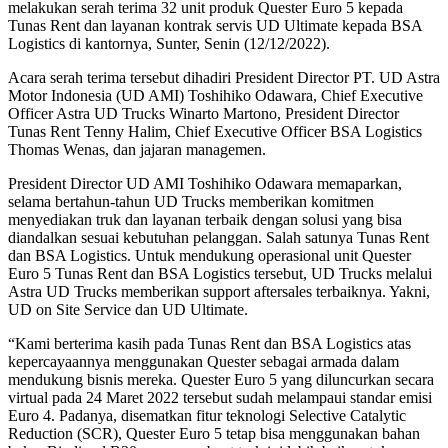
melakukan serah terima 32 unit produk Quester Euro 5 kepada
Tunas Rent dan layanan kontrak servis UD Ultimate kepada BSA
Logistics di kantornya, Sunter, Senin (12/12/2022).
Acara serah terima tersebut dihadiri President Director PT. UD Astra
Motor Indonesia (UD AMI) Toshihiko Odawara, Chief Executive
Officer Astra UD Trucks Winarto Martono, President Director
Tunas Rent Tenny Halim, Chief Executive Officer BSA Logistics
Thomas Wenas, dan jajaran managemen.
President Director UD AMI Toshihiko Odawara memaparkan,
selama bertahun-tahun UD Trucks memberikan komitmen
menyediakan truk dan layanan terbaik dengan solusi yang bisa
diandalkan sesuai kebutuhan pelanggan. Salah satunya Tunas Rent
dan BSA Logistics. Untuk mendukung operasional unit Quester
Euro 5 Tunas Rent dan BSA Logistics tersebut, UD Trucks melalui
Astra UD Trucks memberikan support aftersales terbaiknya. Yakni,
UD on Site Service dan UD Ultimate.
“Kami berterima kasih pada Tunas Rent dan BSA Logistics atas
kepercayaannya menggunakan Quester sebagai armada dalam
mendukung bisnis mereka. Quester Euro 5 yang diluncurkan secara
virtual pada 24 Maret 2022 tersebut sudah melampaui standar emisi
Euro 4. Padanya, disematkan fitur teknologi Selective Catalytic
Reduction (SCR), Quester Euro 5 tetap bisa menggunakan bahan