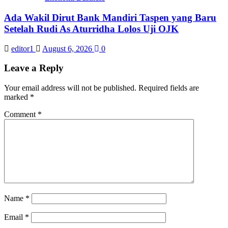
Ada Wakil Dirut Bank Mandiri Taspen yang Baru
Setelah Rudi As Aturridha Lolos Uji OJK
editor1
August 6, 2026
0
Leave a Reply
Your email address will not be published.
Required fields are
marked
*
Comment
*
Name
*
Email
*