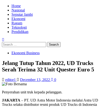
Skip
Primary
Home
to
Menu
Nasional
content
Seputar Jambi
Ekonomi
Ragam
Teknologi
Pendidikan
Search
for:
Ekonomi Business
Jelang Tutup Tahun 2022, UD Trucks
Serah Terima 32 Unit Quester Euro 5
editor1
December 13, 2022
0
Penyerahan unit truk kepada pelanggan.
JAKARTA
– PT. UD Astra Motor Indonesia melalui Astra UD
Trucks selaku distributor resmi produk UD Trucks di Indonesia