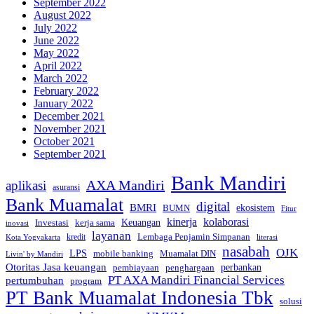
September 2022
August 2022
July 2022
June 2022
May 2022
April 2022
March 2022
February 2022
January 2022
December 2021
November 2021
October 2021
September 2021
Bank Mandiri
AXA Mandiri
aplikasi
asuransi
Bank Muamalat
digital
BMRI
ekosistem
BUMN
Fitur
kinerja
kolaborasi
Investasi
kerja sama
Keuangan
inovasi
layanan
Lembaga Penjamin Simpanan
kredit
Kota Yogyakarta
literasi
nasabah
OJK
LPS
mobile banking
Muamalat DIN
Livin' by Mandiri
Otoritas Jasa keuangan
perbankan
pembiayaan
penghargaan
PT AXA Mandiri Financial Services
pertumbuhan
program
PT Bank Muamalat Indonesia Tbk
solusi