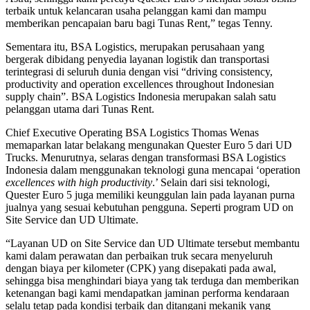
terbaik untuk kelancaran usaha pelanggan kami dan mampu
memberikan pencapaian baru bagi Tunas Rent,” tegas Tenny.
Sementara itu, BSA Logistics, merupakan perusahaan yang
bergerak dibidang penyedia layanan logistik dan transportasi
terintegrasi di seluruh dunia dengan visi “driving consistency,
productivity and operation excellences throughout Indonesian
supply chain”. BSA Logistics Indonesia merupakan salah satu
pelanggan utama dari Tunas Rent.
Chief Executive Operating BSA Logistics Thomas Wenas
memaparkan latar belakang mengunakan Quester Euro 5 dari UD
Trucks. Menurutnya, selaras dengan transformasi BSA Logistics
Indonesia dalam menggunakan teknologi guna mencapai ‘operation
excellences with high productivity
.’ Selain dari sisi teknologi,
Quester Euro 5 juga memiliki keunggulan lain pada layanan purna
jualnya yang sesuai kebutuhan pengguna. Seperti program UD on
Site Service dan UD Ultimate.
“Layanan UD on Site Service dan UD Ultimate tersebut membantu
kami dalam perawatan dan perbaikan truk secara menyeluruh
dengan biaya per kilometer (CPK) yang disepakati pada awal,
sehingga bisa menghindari biaya yang tak terduga dan memberikan
ketenangan bagi kami mendapatkan jaminan performa kendaraan
selalu tetap pada kondisi terbaik dan ditangani mekanik yang