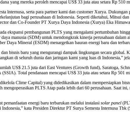
dana yang mereka peroleh mencapai US$ 33 juta atau setara Rp 510 mi
ta lnternusa, serta para partner kami dan customer Xurya. Dukungan 
elanjutan bagi perusahaan di Indonesia. Seperti diketahui, Mitsui da
rector dan Co-Founder PT Xurya Daya Indonesia (Xurya) Eka Himawan
 ekspansi pembangunan PLTS yang mengalami pertumbuhan hingga tiga 
daya manusia (SDM) untuk mendongkrak kinerja perusahaan dalam aksel
Sumber Daya Mineral (ESDM) menargetkan bauran energi baru dan terb
 bisnis baru yang mengurangi dampak lingkungan secara global. Ka
gkan di seluruh dunia dan jaringan kami yang luas di Indonesia,” je
mlah US$ 21.5 juta dari East Ventures (Growth fund), Saratoga, Sch
(SSIA). Total pendanaan mencapai US$ 33 juta atau setara Rp 501 mil
elola Clime Capital) yang didedikasikan dalam mempersiapkan bisnis 
h mengoperasikan PLTS Atap pada lebih dari 60 perusahaan. Saat ini,
pemanfaatan energi baru terbarukan melalui instalasi
solar panel
(PLT
i Indonesia,” kata Presiden Direktur PT Surya Semesta Internusa Tbk (