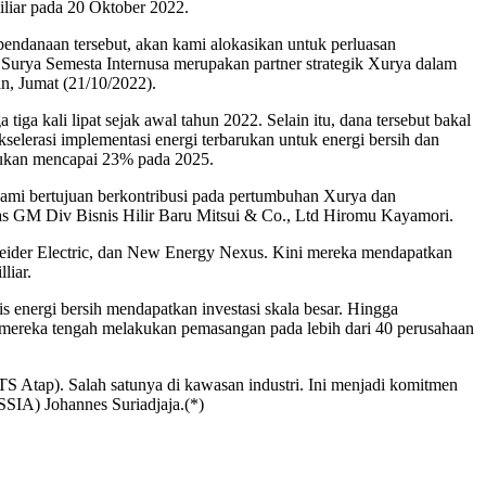
liar pada 20 Oktober 2022.
pendanaan tersebut, akan kami alokasikan untuk perluasan
n Surya Semesta Internusa merupakan partner strategik Xurya dalam
, Jumat (21/10/2022).
kali lipat sejak awal tahun 2022. Selain itu, dana tersebut bakal
erasi implementasi energi terbarukan untuk energi bersih dan
arukan mencapai 23% pada 2025.
mi bertujuan berkontribusi pada pertumbuhan Xurya dan
las GM Div Bisnis Hilir Baru Mitsui & Co., Ltd Hiromu Kayamori.
neider Electric, dan New Energy Nexus. Kini mereka mendapatkan
liar.
energi bersih mendapatkan investasi skala besar. Hingga
 mereka tengah melakukan pemasangan pada lebih dari 40 perusahaan
S Atap). Salah satunya di kawasan industri. Ini menjadi komitmen
SSIA) Johannes Suriadjaja.(*)