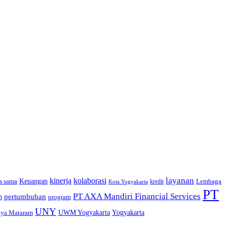
layanan
kinerja
kolaborasi
a sama
Keuangan
Lembaga
kredit
Kota Yogyakarta
PT
PT AXA Mandiri Financial Services
pertumbuhan
n
program
UNY
Yogyakarta
dya Mataram
UWM Yogyakarta