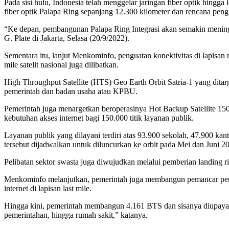
Pada sisi hulu, Indonesia telah menggelar jaringan fiber optik hingg
fiber optik Palapa Ring sepanjang 12.300 kilometer dan rencana pengg
“Ke depan, pembangunan Palapa Ring Integrasi akan semakin meningkatk
G. Plate di Jakarta, Selasa (20/9/2022).
Sementara itu, lanjut Menkominfo, penguatan konektivitas di lapisan m
mile satelit nasional juga dilibatkan.
High Throughput Satellite (HTS) Geo Earth Orbit Satria-1 yang dit
pemerintah dan badan usaha atau KPBU.
Pemerintah juga menargetkan beroperasinya Hot Backup Satellite 15
kebutuhan akses internet bagi 150.000 titik layanan publik.
Layanan publik yang dilayani terdiri atas 93.900 sekolah, 47.900 kanto
tersebut dijadwalkan untuk diluncurkan ke orbit pada Mei dan Juni 
Pelibatan sektor swasta juga diwujudkan melalui pemberian landing ri
Menkominfo melanjutkan, pemerintah juga membangun pemancar penguat s
internet di lapisan last mile.
Hingga kini, pemerintah membangun 4.161 BTS dan sisanya diupayakan 
pemerintahan, hingga rumah sakit,” katanya.