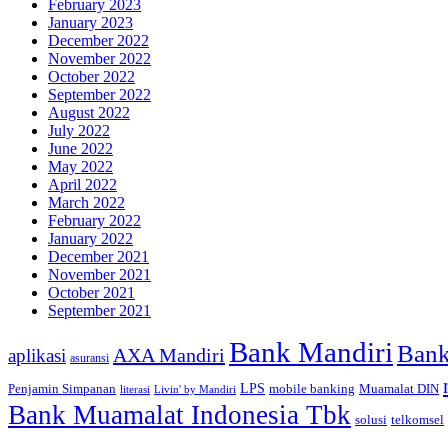
February 2023
January 2023
December 2022
November 2022
October 2022
September 2022
August 2022
July 2022
June 2022
May 2022
April 2022
March 2022
February 2022
January 2022
December 2021
November 2021
October 2021
September 2021
Bank Mandiri
Bank
AXA Mandiri
aplikasi
asuransi
Penjamin Simpanan
LPS
mobile banking
Muamalat DIN
literasi
Livin' by Mandiri
Bank Muamalat Indonesia Tbk
telkomsel
solusi