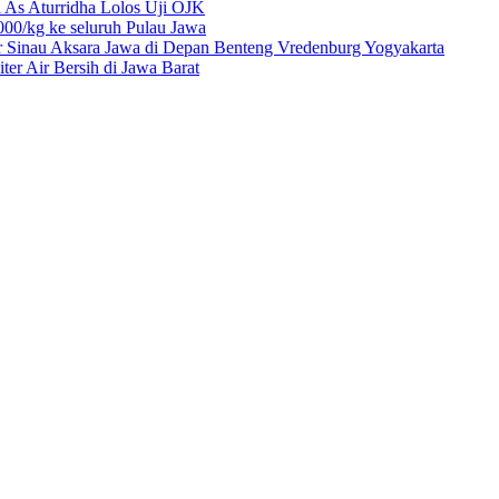
 As Aturridha Lolos Uji OJK
00/kg ke seluruh Pulau Jawa
r Sinau Aksara Jawa di Depan Benteng Vredenburg Yogyakarta
r Air Bersih di Jawa Barat