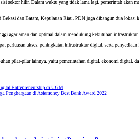
sisi sektor hilir. Dalam waktu yang tidak lama lagi, pemerintah akan
i Bekasi dan Batam, Kepulauan Riau. PDN juga dibangun dua lokasi l
inggi agar aman dan optimal dalam mendukung kebutuhan infrastruktur 
t perluasan akses, peningkatan infrastruktur digital, serta penyediaan
uhan pilar-pilar lainnya, yaitu pemerintahan digital, ekonomi digital, 
igital Entrepreneurship di UGM
Tiga Penghargaan di Asiamoney Best Bank Award 2022