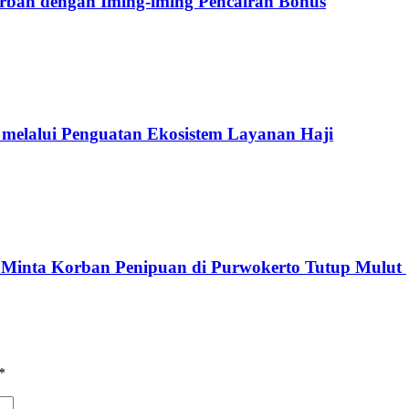
orban dengan Iming-iming Pencairan Bonus
elalui Penguatan Ekosistem Layanan Haji
g Minta Korban Penipuan di Purwokerto Tutup Mulut
*