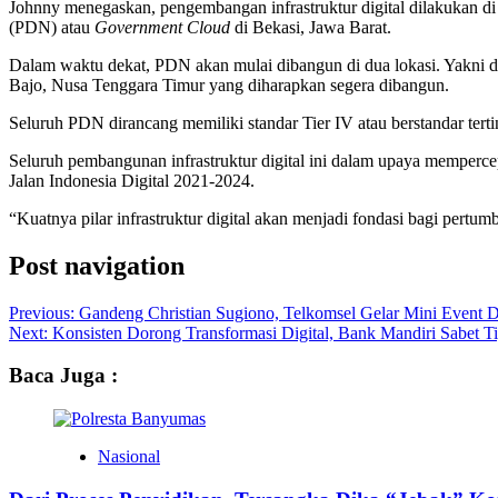
Johnny menegaskan, pengembangan infrastruktur digital dilakukan di 
(PDN) atau
Government Cloud
di Bekasi, Jawa Barat.
Dalam waktu dekat, PDN akan mulai dibangun di dua lokasi. Yakni d
Bajo, Nusa Tenggara Timur yang diharapkan segera dibangun.
Seluruh PDN dirancang memiliki standar Tier IV atau berstandar tert
Seluruh pembangunan infrastruktur digital ini dalam upaya mempercepa
Jalan Indonesia Digital 2021-2024.
“Kuatnya pilar infrastruktur digital akan menjadi fondasi bagi pertumb
Post navigation
Previous:
Gandeng Christian Sugiono, Telkomsel Gelar Mini Event D
Next:
Konsisten Dorong Transformasi Digital, Bank Mandiri Sabet 
Baca Juga :
Nasional