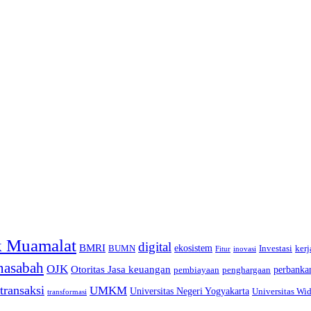
 Muamalat
digital
BMRI
ekosistem
BUMN
Investasi
kerj
inovasi
Fitur
nasabah
OJK
Otoritas Jasa keuangan
perbanka
pembiayaan
penghargaan
transaksi
UMKM
Universitas Negeri Yogyakarta
Universitas Wi
transformasi