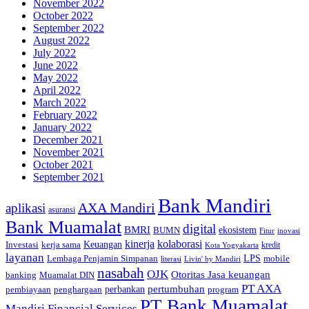
November 2022
October 2022
September 2022
August 2022
July 2022
June 2022
May 2022
April 2022
March 2022
February 2022
January 2022
December 2021
November 2021
October 2021
September 2021
Bank Mandiri
AXA Mandiri
aplikasi
asuransi
Bank Muamalat
digital
BMRI
ekosistem
BUMN
inovasi
Fitur
kinerja
kolaborasi
Investasi
kerja sama
Keuangan
kredit
Kota Yogyakarta
layanan
Lembaga Penjamin Simpanan
LPS
mobile
literasi
Livin' by Mandiri
nasabah
OJK
Otoritas Jasa keuangan
banking
Muamalat DIN
PT AXA
pertumbuhan
perbankan
pembiayaan
penghargaan
program
PT Bank Muamalat
Mandiri Financial Services