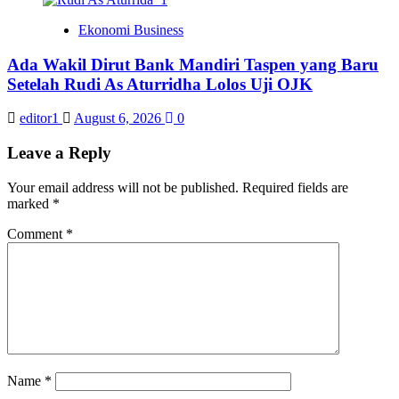
Ekonomi Business
Ada Wakil Dirut Bank Mandiri Taspen yang Baru
Setelah Rudi As Aturridha Lolos Uji OJK
editor1
August 6, 2026
0
Leave a Reply
Your email address will not be published.
Required fields are
marked
*
Comment
*
Name
*