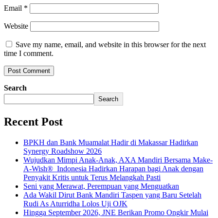
Email
*
Website
Save my name, email, and website in this browser for the next
time I comment.
Search
Search
Recent Post
BPKH dan Bank Muamalat Hadir di Makassar Hadirkan
Synergy Roadshow 2026
Wujudkan Mimpi Anak-Anak, AXA Mandiri Bersama Make-
A-Wish® Indonesia Hadirkan Harapan bagi Anak dengan
Penyakit Kritis untuk Terus Melangkah Pasti
Seni yang Merawat, Perempuan yang Menguatkan
Ada Wakil Dirut Bank Mandiri Taspen yang Baru Setelah
Rudi As Aturridha Lolos Uji OJK
Hingga September 2026, JNE Berikan Promo Ongkir Mulai