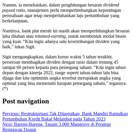
Namun, ia menekankan, dalam penghitungan besaran
dividend
payout ratio
, manajemen perlu mempertimbangkan kepentingan
perusahaan agar tetap mempertahankan laju pertumbuhan yang
berkelanjutan.
Nantinya, bank plat merah ini masih akan memperhitungkan besaran
laba ditahan atau
retained-earning
, untuk membentuk modal bisnis
yang kuat. “Kita ingin adanya satu keseimbangan dividen yang
baik,” tukas Sigit.
Sigit mengungkapkan, dalam kurun waktu 5 tahun terakhir,
perseroan membagikan dividen dengan rasio dalam rentang 45
sampai 60 persen kepada para pemegang saham. “Kita ingin tahun
depan dengan kinerja 2022, range seperti tahun-tahun lalu bisa
dijaga dan kita optimistis angka tersebut merupakan angka yang
optimal yang bisa memenuhi harapan pemegang saham,” tegasnya.
(*)
Post navigation
Previous:
Restrukturisasi Tak Dilanjutkan, Bank Mandiri Ramalkan
Pertumbuhan Kredit Bakal Melambat pada Tahun 2023
Next:
Bareng-Bareng, Tanam 3.000 Mangrove di Perairan
Bengawan Donan