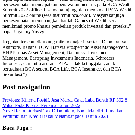
berkesempatan mendapatkan penawaran menarik pada BCA Wealth
Summit 2022 offline, bisa mengunjungi dan menikmati BCA Wealth
Summit 2022 online (wealthsummit.bca.co.id). Masyarakat juga
berkesempatan memenangkan hadiah Games of Wealth serta
menikmati promo khusus pembelian produk investasi dan proteksi,”
papar Ugahary Yovvy.
Kegiatan tersebut didukung mitra manajer investasi. Di antaranya,
Ashmore, Bahana TCW, Batavia Prosperindo Asset Management,
BNP Paribas Asset Management, Danareksa Investment
Management, Eastspring Investments Indonesia, Schroders
Indonesia, dan mitra asuransi AIA. Tidak ketinggalan, anak
perusahaan BCA seperti BCA Life, BCA Insurance, dan BCA
Sekuritas.(*)
Post navigation
Previous:
Kinerja Positif, Jasa Marga Catat Laba Bersih RP 392,8
Miliar Pada Kuartal Pertama Tahun 2022
Next:
Restrukturisasi Tak Dilanjutkan, Bank Mandiri Ramalkan
Pertumbuhan Kredit Bakal Melambat pada Tahun 2023
Baca Juga :