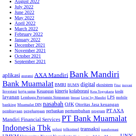
August 2022
July 2022
June 2022
May 2022
April 2022
March 2022
February 2022
January 2022
December 2021
November 2021
October 2021
September 2021
Bank Mandiri
AXA Mandiri
aplikasi
asuransi
Bank Muamalat
digital
BMRI
ekosistem
BUMN
inovasi
Fitur
kinerja
kolaborasi
Investasi
kerja sama
Keuangan
kredit
Kota Yogyakarta
layanan
Lembaga Penjamin Simpanan
LPS
mobile
literasi
Livin' by Mandiri
nasabah
OJK
Otoritas Jasa keuangan
banking
Muamalat DIN
PT AXA
pertumbuhan
perbankan
pembiayaan
penghargaan
program
PT Bank Muamalat
Mandiri Financial Services
Indonesia Tbk
transaksi
telkomsel
solusi
transformasi
UNY