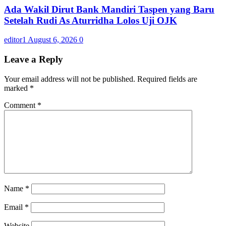
Ada Wakil Dirut Bank Mandiri Taspen yang Baru
Setelah Rudi As Aturridha Lolos Uji OJK
editor1
August 6, 2026
0
Leave a Reply
Your email address will not be published.
Required fields are
marked
*
Comment
*
Name
*
Email
*
Website