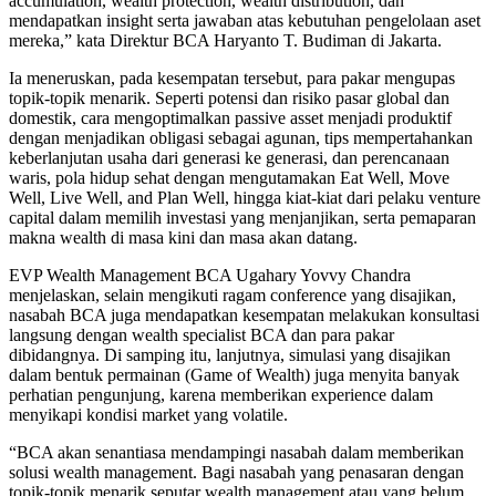
accumulation, wealth protection, wealth distribution, dan
mendapatkan insight serta jawaban atas kebutuhan pengelolaan aset
mereka,” kata Direktur BCA Haryanto T. Budiman di Jakarta.
Ia meneruskan, pada kesempatan tersebut, para pakar mengupas
topik-topik menarik. Seperti potensi dan risiko pasar global dan
domestik, cara mengoptimalkan passive asset menjadi produktif
dengan menjadikan obligasi sebagai agunan, tips mempertahankan
keberlanjutan usaha dari generasi ke generasi, dan perencanaan
waris, pola hidup sehat dengan mengutamakan Eat Well, Move
Well, Live Well, and Plan Well, hingga kiat-kiat dari pelaku venture
capital dalam memilih investasi yang menjanjikan, serta pemaparan
makna wealth di masa kini dan masa akan datang.
EVP Wealth Management BCA Ugahary Yovvy Chandra
menjelaskan, selain mengikuti ragam conference yang disajikan,
nasabah BCA juga mendapatkan kesempatan melakukan konsultasi
langsung dengan wealth specialist BCA dan para pakar
dibidangnya. Di samping itu, lanjutnya, simulasi yang disajikan
dalam bentuk permainan (Game of Wealth) juga menyita banyak
perhatian pengunjung, karena memberikan experience dalam
menyikapi kondisi market yang volatile.
“BCA akan senantiasa mendampingi nasabah dalam memberikan
solusi wealth management. Bagi nasabah yang penasaran dengan
topik-topik menarik seputar wealth management atau yang belum