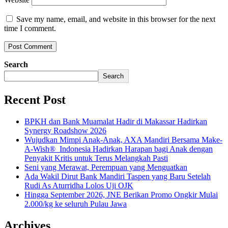
Save my name, email, and website in this browser for the next
time I comment.
Search
Search
Recent Post
BPKH dan Bank Muamalat Hadir di Makassar Hadirkan
Synergy Roadshow 2026
Wujudkan Mimpi Anak-Anak, AXA Mandiri Bersama Make-
A-Wish® Indonesia Hadirkan Harapan bagi Anak dengan
Penyakit Kritis untuk Terus Melangkah Pasti
Seni yang Merawat, Perempuan yang Menguatkan
Ada Wakil Dirut Bank Mandiri Taspen yang Baru Setelah
Rudi As Aturridha Lolos Uji OJK
Hingga September 2026, JNE Berikan Promo Ongkir Mulai
2.000/kg ke seluruh Pulau Jawa
Archives