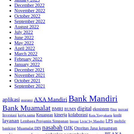
December 2022
November 2022
October 2022
September 2022
August 2022
July 2022
June 2022
May 2022
April 2022
March 2022
February 2022
January 2022
December 2021
November 2021
October 2021
September 2021
Bank Mandiri
AXA Mandiri
aplikasi
asuransi
Bank Muamalat
digital
BMRI
ekosistem
BUMN
inovasi
Fitur
kinerja
kolaborasi
Investasi
kerja sama
Keuangan
kredit
Kota Yogyakarta
layanan
Lembaga Penjamin Simpanan
LPS
mobile
literasi
Livin' by Mandiri
nasabah
OJK
Otoritas Jasa keuangan
banking
Muamalat DIN