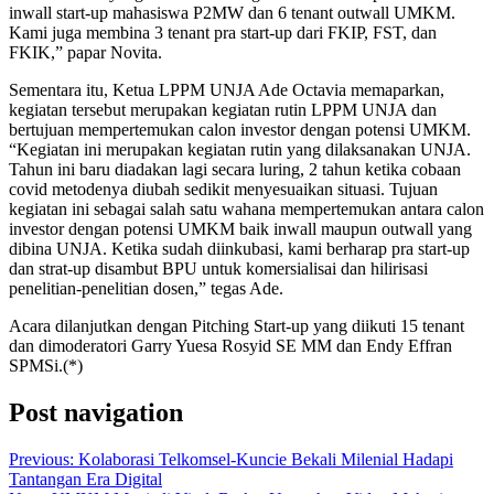
inwall start-up mahasiswa P2MW dan 6 tenant outwall UMKM.
Kami juga membina 3 tenant pra start-up dari FKIP, FST, dan
FKIK,” papar Novita.
Sementara itu, Ketua LPPM UNJA Ade Octavia memaparkan,
kegiatan tersebut merupakan kegiatan rutin LPPM UNJA dan
bertujuan mempertemukan calon investor dengan potensi UMKM.
“Kegiatan ini merupakan kegiatan rutin yang dilaksanakan UNJA.
Tahun ini baru diadakan lagi secara luring, 2 tahun ketika cobaan
covid metodenya diubah sedikit menyesuaikan situasi. Tujuan
kegiatan ini sebagai salah satu wahana mempertemukan antara calon
investor dengan potensi UMKM baik inwall maupun outwall yang
dibina UNJA. Ketika sudah diinkubasi, kami berharap pra start-up
dan strat-up disambut BPU untuk komersialisai dan hilirisasi
penelitian-penelitian dosen,” tegas Ade.
Acara dilanjutkan dengan Pitching Start-up yang diikuti 15 tenant
dan dimoderatori Garry Yuesa Rosyid SE MM dan Endy Effran
SPMSi.(*)
Post navigation
Previous:
Kolaborasi Telkomsel-Kuncie Bekali Milenial Hadapi
Tantangan Era Digital