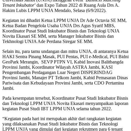
Tenant Inkubator
’ dan Expo Tahun 2022 di Ruang Aula Drs A.
Hakim Lubis LPPM UNJA Mendalo, Selasa (6/9/2022).
Kegiatan ini dihadiri Ketua LPPM UNJA Dr Ade Octavia SE MM,
Ketua Badan Pengelola Usaha UNJA Drs Agus Syarif MBS,
Koordinator Pusat Studi Inkubator Bisnis dan Teknologi UNJA
Novita Ekasari SE MM, serta Manager Inkubator Bisnis dan
Tekhnologi UNJA Ade Perdana Siregar SE MM.
Selain itu, para tamu undangan dan mitra UNJA, di antaranya Ketua
HAKI Sentra Pinang Masak, PUI Pentas, PUI e-Medical, PUI Bidni
GeoPark Merangin, SEVP PTPN VI, Kabid Inovasi Balitbangda
Provinsi Jambi, Koordinator Wilayah ASTRA Jambi, KASI
Pengembangan Perdagangan Luar Negeri DISPERINDAG
Provinsi Jambi, Manajer PT Telkom Jambi, Kabid Pemasaran Dinas
Pariwisata dan Kebudayaan Provinsi Jambi, serta CDO Pertamina
Jambi.
Pada kesempatan tersebut, Koordinator Pusat Studi Inkubator Bisnis
dan Teknologi LPPM UNJA Novita Ekasari menyampaikan laporan
kegiatan Pusat Studi IBT LPPM UNJA selama tahun 2022.
“Kegiatan pada hari ini merupakan akhir dari rangkaian kegiatan
yang dilaksanakan Pusat Studi Inkubator Bisnis dan Teknologi
LPPM UNJA yang dimulai dari kegiatan rekrutmen para 6 tenant