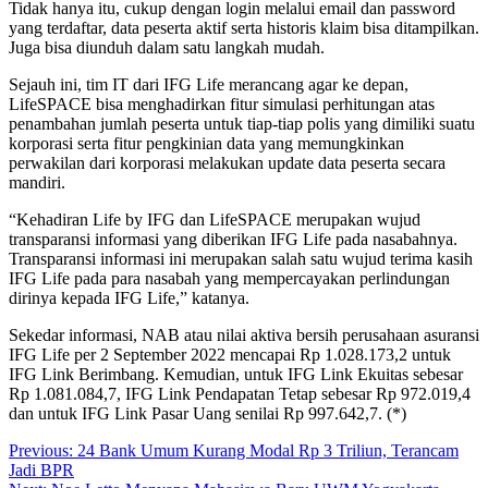
Tidak hanya itu, cukup dengan login melalui email dan password
yang terdaftar, data peserta aktif serta historis klaim bisa ditampilkan.
Juga bisa diunduh dalam satu langkah mudah.
Sejauh ini, tim IT dari IFG Life merancang agar ke depan,
LifeSPACE bisa menghadirkan fitur simulasi perhitungan atas
penambahan jumlah peserta untuk tiap-tiap polis yang dimiliki suatu
korporasi serta fitur pengkinian data yang memungkinkan
perwakilan dari korporasi melakukan update data peserta secara
mandiri.
“Kehadiran Life by IFG dan LifeSPACE merupakan wujud
transparansi informasi yang diberikan IFG Life pada nasabahnya.
Transparansi informasi ini merupakan salah satu wujud terima kasih
IFG Life pada para nasabah yang mempercayakan perlindungan
dirinya kepada IFG Life,” katanya.
Sekedar informasi, NAB atau nilai aktiva bersih perusahaan asuransi
IFG Life per 2 September 2022 mencapai Rp 1.028.173,2 untuk
IFG Link Berimbang. Kemudian, untuk IFG Link Ekuitas sebesar
Rp 1.081.084,7, IFG Link Pendapatan Tetap sebesar Rp 972.019,4
dan untuk IFG Link Pasar Uang senilai Rp 997.642,7. (*)
Post
Previous:
24 Bank Umum Kurang Modal Rp 3 Triliun, Terancam
Jadi BPR
navigation