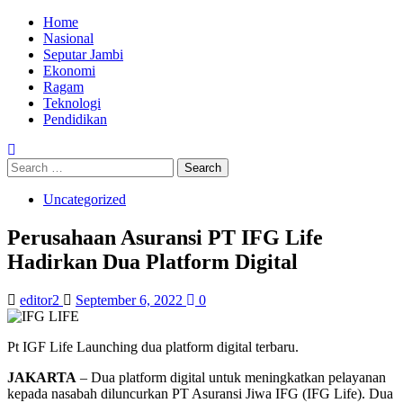
Skip
Primary
Home
to
Menu
Nasional
content
Seputar Jambi
Ekonomi
Ragam
Teknologi
Pendidikan
Search
for:
Uncategorized
Perusahaan Asuransi PT IFG Life
Hadirkan Dua Platform Digital
editor2
September 6, 2022
0
Pt IGF Life Launching dua platform digital terbaru.
JAKARTA
– Dua platform digital untuk meningkatkan pelayanan
kepada nasabah diluncurkan PT Asuransi Jiwa IFG (IFG Life). Dua