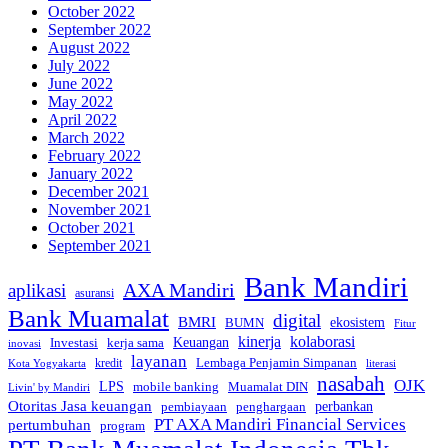
October 2022
September 2022
August 2022
July 2022
June 2022
May 2022
April 2022
March 2022
February 2022
January 2022
December 2021
November 2021
October 2021
September 2021
Bank Mandiri
AXA Mandiri
aplikasi
asuransi
Bank Muamalat
digital
BMRI
ekosistem
BUMN
Fitur
kinerja
kolaborasi
Investasi
kerja sama
Keuangan
inovasi
layanan
Lembaga Penjamin Simpanan
kredit
Kota Yogyakarta
literasi
nasabah
OJK
LPS
mobile banking
Muamalat DIN
Livin' by Mandiri
Otoritas Jasa keuangan
perbankan
pembiayaan
penghargaan
PT AXA Mandiri Financial Services
pertumbuhan
program