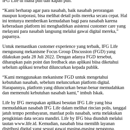
IFG Life di mana pun dan kapan pun.
“Kami berharap agar para nasabah, baik nasabah perorangan
maupun korporasi, bisa melihat detail polis mereka secara cepat. Hal
ini tentunya memberikan kemudahan bagi para nasabah karena
keberadaan platform ini menghadirkan asistensi customer care yang
melayani para nasabah langsung melalui gawai digital mereka,”
paparnya.
Untuk memastikan customer experience yang terbaik, IFG Life
mengusung mekanisme Focus Group Discussion (FGD) yang
dilakukan pada 28 Juli 2022. Dengan adanya FGD tersebut,
diharapkan pain point dan feedback atas aplikasi biisa diketahui
sebelum aplikasi tersebut diluncurkan kepada publik.
“Kami menggunakan mekanisme FGD untuk mengetahui
kebutuhan nasabah, sebelum meluncurkan platform digital.
Harapannya, platform yang diluncurkan benar-benar memudahkan
dan memenuhi kebutuhan nasabah kami,” imbuh Iskak.
Life by IFG merupakan aplikasi besutan IFG Life yang bisa
memudahkan nasabah IFG Life dalam melihat rincian polis, tanggal
jatuh tempo pembayaran, manfaat polis nasabah, serta melakukan
pengkinian data secara mandiri. Life by IFG bisa diunduh melalui
tautan www.life.id. Kemudian, nasabah bisa memilih layanan
distribusi digital yang sesuai gawai masing-masing pengguna.