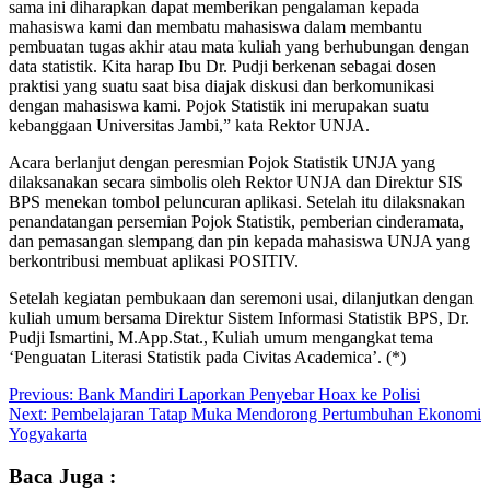
sama ini diharapkan dapat memberikan pengalaman kepada
mahasiswa kami dan membatu mahasiswa dalam membantu
pembuatan tugas akhir atau mata kuliah yang berhubungan dengan
data statistik. Kita harap Ibu Dr. Pudji berkenan sebagai dosen
praktisi yang suatu saat bisa diajak diskusi dan berkomunikasi
dengan mahasiswa kami. Pojok Statistik ini merupakan suatu
kebanggaan Universitas Jambi,” kata Rektor UNJA.
Acara berlanjut dengan peresmian Pojok Statistik UNJA yang
dilaksanakan secara simbolis oleh Rektor UNJA dan Direktur SIS
BPS menekan tombol peluncuran aplikasi. Setelah itu dilaksnakan
penandatangan persemian Pojok Statistik, pemberian cinderamata,
dan pemasangan slempang dan pin kepada mahasiswa UNJA yang
berkontribusi membuat aplikasi POSITIV.
Setelah kegiatan pembukaan dan seremoni usai, dilanjutkan dengan
kuliah umum bersama Direktur Sistem Informasi Statistik BPS, Dr.
Pudji Ismartini, M.App.Stat., Kuliah umum mengangkat tema
‘Penguatan Literasi Statistik pada Civitas Academica’. (*)
Post
Previous:
Bank Mandiri Laporkan Penyebar Hoax ke Polisi
Next:
Pembelajaran Tatap Muka Mendorong Pertumbuhan Ekonomi
navigation
Yogyakarta
Baca Juga :