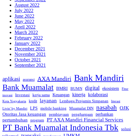
August 2022
July 2022
June 2022
May 2022
April 2022
March 2022
February 2022
January 2022
December 2021
November 2021
October 2021
September 2021
Bank Mandiri
AXA Mandiri
aplikasi
asuransi
Bank Muamalat
digital
BMRI
ekosistem
BUMN
Fitur
kinerja
kolaborasi
Investasi
kerja sama
Keuangan
inovasi
layanan
Lembaga Penjamin Simpanan
kredit
Kota Yogyakarta
literasi
nasabah
OJK
LPS
mobile banking
Muamalat DIN
Livin' by Mandiri
Otoritas Jasa keuangan
perbankan
pembiayaan
penghargaan
PT AXA Mandiri Financial Services
pertumbuhan
program
PT Bank Muamalat Indonesia Tbk
solusi
transaksi
UMKM
telkomsel
transformasi