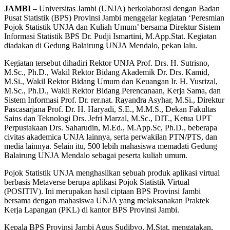
JAMBI
– Universitas Jambi (UNJA) berkolaborasi dengan Badan
Pusat Statistik (BPS) Provinsi Jambi menggelar kegiatan ‘Peresmian
Pojok Statistik UNJA dan Kuliah Umum’ bersama Direktur Sistem
Informasi Statistik BPS Dr. Pudji Ismartini, M.App.Stat. Kegiatan
diadakan di Gedung Balairung UNJA Mendalo, pekan lalu.
Kegiatan tersebut dihadiri Rektor UNJA Prof. Drs. H. Sutrisno,
M.Sc., Ph.D., Wakil Rektor Bidang Akademik Dr. Drs. Kamid,
M.Si., Wakil Rektor Bidang Umum dan Keuangan Ir. H. Yusrizal,
M.Sc., Ph.D., Wakil Rektor Bidang Perencanaan, Kerja Sama, dan
Sistem Informasi Prof. Dr. rer.nat. Rayandra Asyhar, M.Si., Direktur
Pascasarjana Prof. Dr. H. Haryadi, S.E., M.M.S., Dekan Fakultas
Sains dan Teknologi Drs. Jefri Marzal, M.Sc., DIT., Ketua UPT
Perpustakaan Drs. Saharudin, M.Ed., M.App.Sc, Ph.D., beberapa
civitas akademica UNJA lainnya, serta perwakilan PTN/PTS, dan
media lainnya. Selain itu, 500 lebih mahasiswa memadati Gedung
Balairung UNJA Mendalo sebagai peserta kuliah umum.
Pojok Statistik UNJA menghasilkan sebuah produk aplikasi virtual
berbasis Metaverse berupa aplikasi Pojok Statistik Virtual
(POSITIV). Ini merupakan hasil ciptaan BPS Provinsi Jambi
bersama dengan mahasiswa UNJA yang melaksanakan Praktek
Kerja Lapangan (PKL) di kantor BPS Provinsi Jambi.
Kepala BPS Provinsi Jambi Agus Sudibyo, M.Stat. mengatakan,