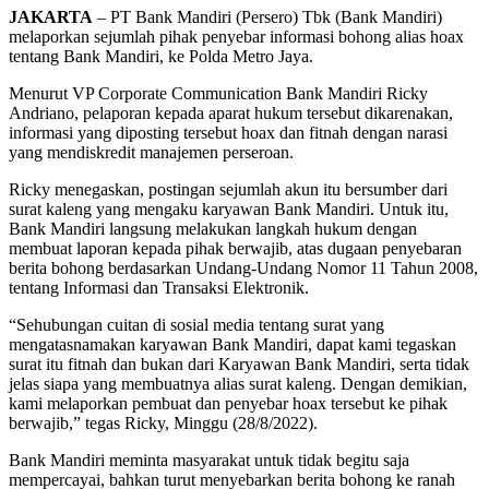
JAKARTA
– PT Bank Mandiri (Persero) Tbk (Bank Mandiri)
melaporkan sejumlah pihak penyebar informasi bohong alias hoax
tentang Bank Mandiri, ke Polda Metro Jaya.
Menurut VP Corporate Communication Bank Mandiri Ricky
Andriano, pelaporan kepada aparat hukum tersebut dikarenakan,
informasi yang diposting tersebut hoax dan fitnah dengan narasi
yang mendiskredit manajemen perseroan.
Ricky menegaskan, postingan sejumlah akun itu bersumber dari
surat kaleng yang mengaku karyawan Bank Mandiri. Untuk itu,
Bank Mandiri langsung melakukan langkah hukum dengan
membuat laporan kepada pihak berwajib, atas dugaan penyebaran
berita bohong berdasarkan Undang-Undang Nomor 11 Tahun 2008,
tentang Informasi dan Transaksi Elektronik.
“Sehubungan cuitan di sosial media tentang surat yang
mengatasnamakan karyawan Bank Mandiri, dapat kami tegaskan
surat itu fitnah dan bukan dari Karyawan Bank Mandiri, serta tidak
jelas siapa yang membuatnya alias surat kaleng. Dengan demikian,
kami melaporkan pembuat dan penyebar hoax tersebut ke pihak
berwajib,” tegas Ricky, Minggu (28/8/2022).
Bank Mandiri meminta masyarakat untuk tidak begitu saja
mempercayai, bahkan turut menyebarkan berita bohong ke ranah