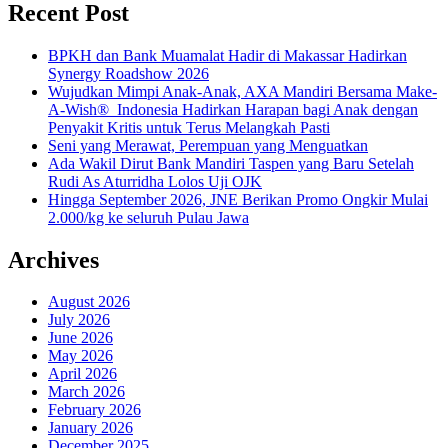
Recent Post
BPKH dan Bank Muamalat Hadir di Makassar Hadirkan
Synergy Roadshow 2026
Wujudkan Mimpi Anak-Anak, AXA Mandiri Bersama Make-
A-Wish® Indonesia Hadirkan Harapan bagi Anak dengan
Penyakit Kritis untuk Terus Melangkah Pasti
Seni yang Merawat, Perempuan yang Menguatkan
Ada Wakil Dirut Bank Mandiri Taspen yang Baru Setelah
Rudi As Aturridha Lolos Uji OJK
Hingga September 2026, JNE Berikan Promo Ongkir Mulai
2.000/kg ke seluruh Pulau Jawa
Archives
August 2026
July 2026
June 2026
May 2026
April 2026
March 2026
February 2026
January 2026
December 2025