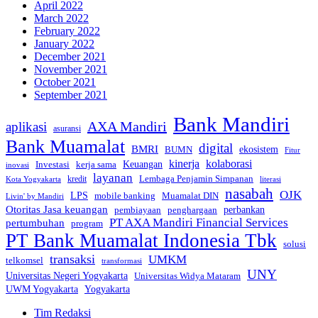
April 2022
March 2022
February 2022
January 2022
December 2021
November 2021
October 2021
September 2021
Bank Mandiri
AXA Mandiri
aplikasi
asuransi
Bank Muamalat
digital
BMRI
ekosistem
BUMN
Fitur
kinerja
kolaborasi
Investasi
kerja sama
Keuangan
inovasi
layanan
Lembaga Penjamin Simpanan
kredit
Kota Yogyakarta
literasi
nasabah
OJK
LPS
mobile banking
Muamalat DIN
Livin' by Mandiri
Otoritas Jasa keuangan
perbankan
pembiayaan
penghargaan
PT AXA Mandiri Financial Services
pertumbuhan
program
PT Bank Muamalat Indonesia Tbk
solusi
transaksi
UMKM
telkomsel
transformasi
UNY
Universitas Negeri Yogyakarta
Universitas Widya Mataram
Yogyakarta
UWM Yogyakarta
Tim Redaksi