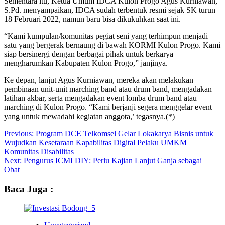
Sementara itu, Ketua Umum IDCA Kulon Progo Agus Kurniawan,
S.Pd. menyampaikan, IDCA sudah terbentuk resmi sejak SK turun
18 Februari 2022, namun baru bisa dikukuhkan saat ini.
“Kami kumpulan/komunitas pegiat seni yang terhimpun menjadi
satu yang bergerak bernaung di bawah KORMI Kulon Progo. Kami
siap bersinergi dengan berbagai pihak untuk berkarya
mengharumkan Kabupaten Kulon Progo,” janjinya.
Ke depan, lanjut Agus Kurniawan, mereka akan melakukan
pembinaan unit-unit marching band atau drum band, mengadakan
latihan akbar, serta mengadakan event lomba drum band atau
marching di Kulon Progo. “Kami berjanji segera menggelar event
yang untuk mewadahi kegiatan anggota,’ tegasnya.(*)
Post
Previous:
Program DCE Telkomsel Gelar Lokakarya Bisnis untuk
Wujudkan Kesetaraan Kapabilitas Digital Pelaku UMKM
navigation
Komunitas Disabilitas
Next:
Pengurus ICMI DIY: Perlu Kajian Lanjut Ganja sebagai
Obat
Baca Juga :