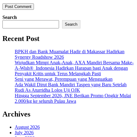
Search
Search
Recent Post
BPKH dan Bank Muamalat Hadir di Makassar Hadirkan
Synergy Roadshow 2026
Wujudkan Mimpi Anak-Anak, AXA Mandiri Bersama Make-
A-Wish® Indonesia Hadirkan Harapan bagi Anak dengan
Penyakit Kritis untuk Terus Melangkah Pasti
Seni yang Merawat, Perempuan yang Menguatkan
Ada Wakil Dirut Bank Mandiri Taspen yang Baru Setelah
Rudi As Aturridha Lolos Uji OJK
Hingga September 2026, JNE Berikan Promo Ongkir Mulai
2.000/kg ke seluruh Pulau Jawa
Archives
August 2026
July 2026