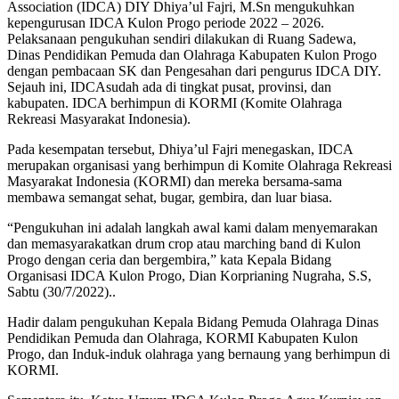
Association (IDCA) DIY Dhiya’ul Fajri, M.Sn mengukuhkan
kepengurusan IDCA Kulon Progo periode 2022 – 2026.
Pelaksanaan pengukuhan sendiri dilakukan di Ruang Sadewa,
Dinas Pendidikan Pemuda dan Olahraga Kabupaten Kulon Progo
dengan pembacaan SK dan Pengesahan dari pengurus IDCA DIY.
Sejauh ini, IDCAsudah ada di tingkat pusat, provinsi, dan
kabupaten. IDCA berhimpun di KORMI (Komite Olahraga
Rekreasi Masyarakat Indonesia).
Pada kesempatan tersebut, Dhiya’ul Fajri menegaskan, IDCA
merupakan organisasi yang berhimpun di Komite Olahraga Rekreasi
Masyarakat Indonesia (KORMI) dan mereka bersama-sama
membawa semangat sehat, bugar, gembira, dan luar biasa.
“Pengukuhan ini adalah langkah awal kami dalam menyemarakan
dan memasyarakatkan drum crop atau marching band di Kulon
Progo dengan ceria dan bergembira,” kata Kepala Bidang
Organisasi IDCA Kulon Progo, Dian Korprianing Nugraha, S.S,
Sabtu (30/7/2022)..
Hadir dalam pengukuhan Kepala Bidang Pemuda Olahraga Dinas
Pendidikan Pemuda dan Olahraga, KORMI Kabupaten Kulon
Progo, dan Induk-induk olahraga yang bernaung yang berhimpun di
KORMI.