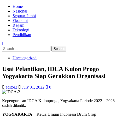
Skip
Primary
Home
to
Menu
Nasional
content
Seputar Jambi
Ekonomi
Ragam
Teknologi
Pendidikan
Search
for:
Uncategorized
Usai Pelantikan, IDCA Kulon Progo
Yogyakarta Siap Gerakkan Organisasi
editor2
July 31, 2022
0
Kepengurusan IDCA Kulonprogo, Yogyakarta Periode 2022 – 2026
sudah dilantik.
YOGYAKARTA
– Ketua Umum Indonesia Drum Crop