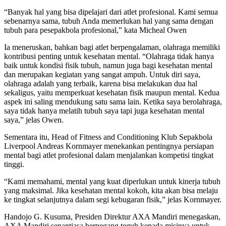
“Banyak hal yang bisa dipelajari dari atlet profesional. Kami semua
sebenarnya sama, tubuh Anda memerlukan hal yang sama dengan
tubuh para pesepakbola profesional,” kata Micheal Owen
Ia meneruskan, bahkan bagi atlet berpengalaman, olahraga memiliki
kontribusi penting untuk kesehatan mental. “Olahraga tidak hanya
baik untuk kondisi fisik tubuh, namun juga bagi kesehatan mental
dan merupakan kegiatan yang sangat ampuh. Untuk diri saya,
olahraga adalah yang terbaik, karena bisa melakukan dua hal
sekaligus, yaitu memperkuat kesehatan fisik maupun mental. Kedua
aspek ini saling mendukung satu sama lain. Ketika saya berolahraga,
saya tidak hanya melatih tubuh saya tapi juga kesehatan mental
saya,” jelas Owen.
Sementara itu, Head of Fitness and Conditioning Klub Sepakbola
Liverpool Andreas Kornmayer menekankan pentingnya persiapan
mental bagi atlet profesional dalam menjalankan kompetisi tingkat
tinggi.
“Kami memahami, mental yang kuat diperlukan untuk kinerja tubuh
yang maksimal. Jika kesehatan mental kokoh, kita akan bisa melaju
ke tingkat selanjutnya dalam segi kebugaran fisik,” jelas Kornmayer.
Handojo G. Kusuma, Presiden Direktur AXA Mandiri menegaskan,
AXA Mandiri senantiasa berpegang teguh kepada misinya untuk