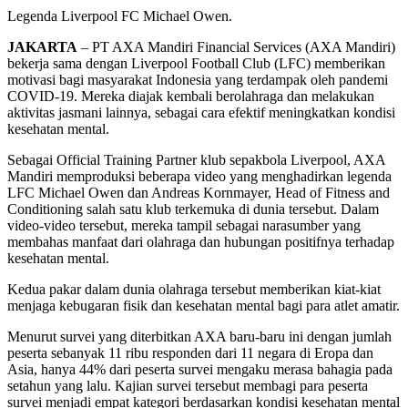
Legenda Liverpool FC Michael Owen.
JAKARTA
– PT AXA Mandiri Financial Services (AXA Mandiri)
bekerja sama dengan Liverpool Football Club (LFC) memberikan
motivasi bagi masyarakat Indonesia yang terdampak oleh pandemi
COVID-19. Mereka diajak kembali berolahraga dan melakukan
aktivitas jasmani lainnya, sebagai cara efektif meningkatkan kondisi
kesehatan mental.
Sebagai Official Training Partner klub sepakbola Liverpool, AXA
Mandiri memproduksi beberapa video yang menghadirkan legenda
LFC Michael Owen dan Andreas Kornmayer, Head of Fitness and
Conditioning salah satu klub terkemuka di dunia tersebut. Dalam
video-video tersebut, mereka tampil sebagai narasumber yang
membahas manfaat dari olahraga dan hubungan positifnya terhadap
kesehatan mental.
Kedua pakar dalam dunia olahraga tersebut memberikan kiat-kiat
menjaga kebugaran fisik dan kesehatan mental bagi para atlet amatir.
Menurut survei yang diterbitkan AXA baru-baru ini dengan jumlah
peserta sebanyak 11 ribu responden dari 11 negara di Eropa dan
Asia, hanya 44% dari peserta survei mengaku merasa bahagia pada
setahun yang lalu. Kajian survei tersebut membagi para peserta
survei menjadi empat kategori berdasarkan kondisi kesehatan mental