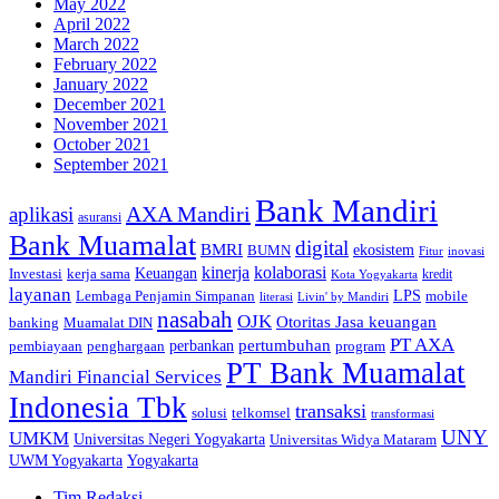
May 2022
April 2022
March 2022
February 2022
January 2022
December 2021
November 2021
October 2021
September 2021
Bank Mandiri
AXA Mandiri
aplikasi
asuransi
Bank Muamalat
digital
BMRI
ekosistem
BUMN
inovasi
Fitur
kinerja
kolaborasi
Investasi
kerja sama
Keuangan
kredit
Kota Yogyakarta
layanan
Lembaga Penjamin Simpanan
LPS
mobile
literasi
Livin' by Mandiri
nasabah
OJK
Otoritas Jasa keuangan
banking
Muamalat DIN
PT AXA
pertumbuhan
perbankan
pembiayaan
penghargaan
program
PT Bank Muamalat
Mandiri Financial Services
Indonesia Tbk
transaksi
telkomsel
solusi
transformasi
UNY
UMKM
Universitas Negeri Yogyakarta
Universitas Widya Mataram
Yogyakarta
UWM Yogyakarta
Tim Redaksi