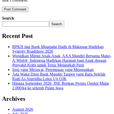
time I comment.
Search
Search
Recent Post
BPKH dan Bank Muamalat Hadir di Makassar Hadirkan
Synergy Roadshow 2026
Wujudkan Mimpi Anak-Anak, AXA Mandiri Bersama Make-
A-Wish® Indonesia Hadirkan Harapan bagi Anak dengan
Penyakit Kritis untuk Terus Melangkah Pasti
Seni yang Merawat, Perempuan yang Menguatkan
Ada Wakil Dirut Bank Mandiri Taspen yang Baru Setelah
Rudi As Aturridha Lolos Uji OJK
Hingga September 2026, JNE Berikan Promo Ongkir Mulai
2.000/kg ke seluruh Pulau Jawa
Archives
August 2026
July 2026