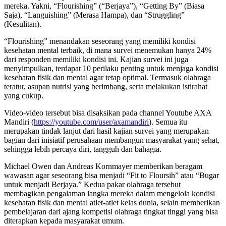
mereka. Yakni, “Flourishing” (“Berjaya”), “Getting By” (Biasa
Saja), “Languishing” (Merasa Hampa), dan “Struggling”
(Kesulitan).
“Flourishing” menandakan seseorang yang memiliki kondisi
kesehatan mental terbaik, di mana survei menemukan hanya 24%
dari responden memiliki kondisi ini. Kajian survei ini juga
menyimpulkan, terdapat 10 perilaku penting untuk menjaga kondisi
kesehatan fisik dan mental agar tetap optimal. Termasuk olahraga
teratur, asupan nutrisi yang berimbang, serta melakukan istirahat
yang cukup.
Video-video tersebut bisa disaksikan pada channel Youtube AXA
Mandiri (
https://youtube.com/user/axamandiri
). Semua itu
merupakan tindak lanjut dari hasil kajian survei yang merupakan
bagian dari inisiatif perusahaan membangun masyarakat yang sehat,
sehingga lebih percaya diri, tangguh dan bahagia.
Michael Owen dan Andreas Kornmayer memberikan beragam
wawasan agar seseorang bisa menjadi “Fit to Floursih” atau “Bugar
untuk menjadi Berjaya.” Kedua pakar olahraga tersebut
membagikan pengalaman langka mereka dalam mengelola kondisi
kesehatan fisik dan mental atlet-atlet kelas dunia, selain memberikan
pembelajaran dari ajang kompetisi olahraga tingkat tinggi yang bisa
diterapkan kepada masyarakat umum.