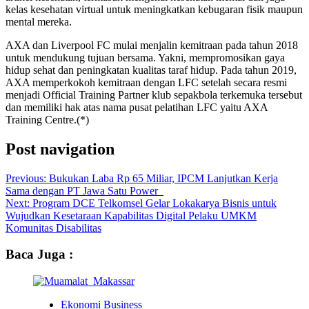
kelas kesehatan virtual untuk meningkatkan kebugaran fisik maupun
mental mereka.
AXA dan Liverpool FC mulai menjalin kemitraan pada tahun 2018
untuk mendukung tujuan bersama. Yakni, mempromosikan gaya
hidup sehat dan peningkatan kualitas taraf hidup. Pada tahun 2019,
AXA memperkokoh kemitraan dengan LFC setelah secara resmi
menjadi Official Training Partner klub sepakbola terkemuka tersebut
dan memiliki hak atas nama pusat pelatihan LFC yaitu AXA
Training Centre.(*)
Post navigation
Previous:
Bukukan Laba Rp 65 Miliar, IPCM Lanjutkan Kerja
Sama dengan PT Jawa Satu Power
Next:
Program DCE Telkomsel Gelar Lokakarya Bisnis untuk
Wujudkan Kesetaraan Kapabilitas Digital Pelaku UMKM
Komunitas Disabilitas
Baca Juga :
Ekonomi Business