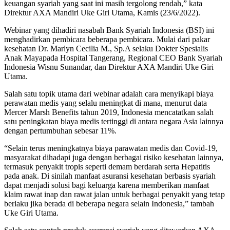
keuangan syariah yang saat ini masih tergolong rendah,” kata
Direktur AXA Mandiri Uke Giri Utama, Kamis (23/6/2022).
Webinar yang dihadiri nasabah Bank Syariah Indonesia (BSI) ini
menghadirkan pembicara beberapa pembicara. Mulai dari pakar
kesehatan Dr. Marlyn Cecilia M., Sp.A selaku Dokter Spesialis
Anak Mayapada Hospital Tangerang, Regional CEO Bank Syariah
Indonesia Wisnu Sunandar, dan Direktur AXA Mandiri Uke Giri
Utama.
Salah satu topik utama dari webinar adalah cara menyikapi biaya
perawatan medis yang selalu meningkat di mana, menurut data
Mercer Marsh Benefits tahun 2019, Indonesia mencatatkan salah
satu peningkatan biaya medis tertinggi di antara negara Asia lainnya
dengan pertumbuhan sebesar 11%.
“Selain terus meningkatnya biaya parawatan medis dan Covid-19,
masyarakat dihadapi juga dengan berbagai risiko kesehatan lainnya,
termasuk penyakit tropis seperti demam berdarah serta Hepatitis
pada anak. Di sinilah manfaat asuransi kesehatan berbasis syariah
dapat menjadi solusi bagi keluarga karena memberikan manfaat
klaim rawat inap dan rawat jalan untuk berbagai penyakit yang tetap
berlaku jika berada di beberapa negara selain Indonesia,” tambah
Uke Giri Utama.