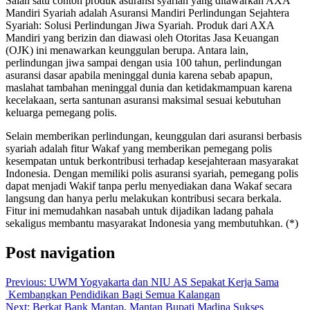
Salah satu contoh produk asuransi syariah yang ditawarkan AXA
Mandiri Syariah adalah Asuransi Mandiri Perlindungan Sejahtera
Syariah: Solusi Perlindungan Jiwa Syariah. Produk dari AXA
Mandiri yang berizin dan diawasi oleh Otoritas Jasa Keuangan
(OJK) ini menawarkan keunggulan berupa. Antara lain,
perlindungan jiwa sampai dengan usia 100 tahun, perlindungan
asuransi dasar apabila meninggal dunia karena sebab apapun,
maslahat tambahan meninggal dunia dan ketidakmampuan karena
kecelakaan, serta santunan asuransi maksimal sesuai kebutuhan
keluarga pemegang polis.
Selain memberikan perlindungan, keunggulan dari asuransi berbasis
syariah adalah fitur Wakaf yang memberikan pemegang polis
kesempatan untuk berkontribusi terhadap kesejahteraan masyarakat
Indonesia. Dengan memiliki polis asuransi syariah, pemegang polis
dapat menjadi Wakif tanpa perlu menyediakan dana Wakaf secara
langsung dan hanya perlu melakukan kontribusi secara berkala.
Fitur ini memudahkan nasabah untuk dijadikan ladang pahala
sekaligus membantu masyarakat Indonesia yang membutuhkan. (*)
Post navigation
Previous:
UWM Yogyakarta dan NIU AS Sepakat Kerja Sama
Kembangkan Pendidikan Bagi Semua Kalangan
Next:
Berkat Bank Mantap, Mantan Bupati Madina Sukses