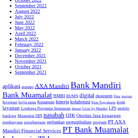
October 2022
September 2022
August 2022
July 2022
June 2022
May 2022
April 2022
March 2022
February 2022
January 2022
December 2021
November 2021
October 2021
September 2021
Bank Mandiri
AXA Mandiri
aplikasi
asuransi
Bank Muamalat
digital
BMRI
ekosistem
BUMN
inovasi
Fitur
kinerja
kolaborasi
Investasi
kerja sama
Keuangan
kredit
Kota Yogyakarta
layanan
Lembaga Penjamin Simpanan
LPS
mobile
literasi
Livin' by Mandiri
nasabah
OJK
Otoritas Jasa keuangan
banking
Muamalat DIN
PT AXA
pertumbuhan
perbankan
pembiayaan
penghargaan
program
PT Bank Muamalat
Mandiri Financial Services