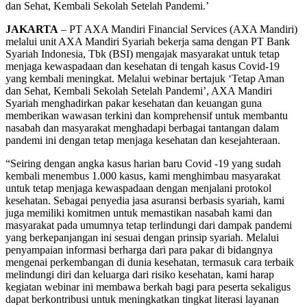
dan Sehat, Kembali Sekolah Setelah Pandemi.’
JAKARTA
– PT AXA Mandiri Financial Services (AXA Mandiri)
melalui unit AXA Mandiri Syariah bekerja sama dengan PT Bank
Syariah Indonesia, Tbk (BSI) mengajak masyarakat untuk tetap
menjaga kewaspadaan dan kesehatan di tengah kasus Covid-19
yang kembali meningkat. Melalui webinar bertajuk ‘Tetap Aman
dan Sehat, Kembali Sekolah Setelah Pandemi’, AXA Mandiri
Syariah menghadirkan pakar kesehatan dan keuangan guna
memberikan wawasan terkini dan komprehensif untuk membantu
nasabah dan masyarakat menghadapi berbagai tantangan dalam
pandemi ini dengan tetap menjaga kesehatan dan kesejahteraan.
“Seiring dengan angka kasus harian baru Covid -19 yang sudah
kembali menembus 1.000 kasus, kami menghimbau masyarakat
untuk tetap menjaga kewaspadaan dengan menjalani protokol
kesehatan. Sebagai penyedia jasa asuransi berbasis syariah, kami
juga memiliki komitmen untuk memastikan nasabah kami dan
masyarakat pada umumnya tetap terlindungi dari dampak pandemi
yang berkepanjangan ini sesuai dengan prinsip syariah. Melalui
penyampaian informasi berharga dari para pakar di bidangnya
mengenai perkembangan di dunia kesehatan, termasuk cara terbaik
melindungi diri dan keluarga dari risiko kesehatan, kami harap
kegiatan webinar ini membawa berkah bagi para peserta sekaligus
dapat berkontribusi untuk meningkatkan tingkat literasi layanan