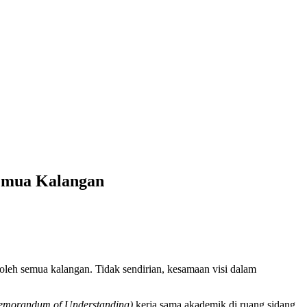
emua Kalangan
h semua kalangan. Tidak sendirian, kesamaan visi dalam
morandum of Understanding)
kerja sama akademik di ruang sidang