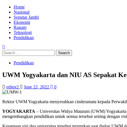
Skip
Primary
Home
to
Menu
Nasional
content
Seputar Jambi
Ekonomi
Ragam
Teknologi
Pendidikan
Search
for:
Pendidikan
UWM Yogyakarta dan NIU AS Sepakat Ke
editor2
June 22, 2022
0
Rektor UWM Yogyakarta menyerahkan cinderamata kepada Perwakil
YOGYAKARTA
– Universitas Widya Mataram (UWM) Yogyakarta m
mengembangkan pendidikan untuk semua tersebut seiring dengan visi 
Kesamaan visi dua universitas tersebut terungkap saat dialog UWM