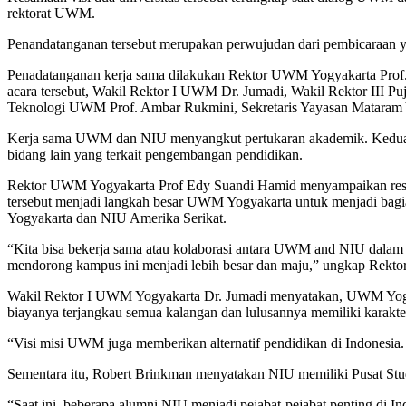
rektorat UWM.
Penandatanganan tersebut merupakan perwujudan dari pembicaraan 
Penadatanganan kerja sama dilakukan Rektor UWM Yogyakarta Prof
acara tersebut, Wakil Rektor I UWM Dr. Jumadi, Wakil Rektor III Pu
Teknologi UWM Prof. Ambar Rukmini, Sekretaris Yayasan Mataram Yo
Kerja sama UWM dan NIU menyangkut pertukaran akademik. Kedua piha
bidang lain yang terkait pengembangan pendidikan.
Rektor UWM Yogyakarta Prof Edy Suandi Hamid menyampaikan respe
tersebut menjadi langkah besar UWM Yogyakarta untuk menjadi bagi
Yogyakarta dan NIU Amerika Serikat.
“Kita bisa bekerja sama atau kolaborasi antara UWM and NIU dala
mendorong kampus ini menjadi lebih besar dan maju,” ungkap Rektor
Wakil Rektor I UWM Yogyakarta Dr. Jumadi menyatakan, UWM Yogya
biayanya terjangkau semua kalangan dan lulusannya memiliki karakte
“Visi misi UWM juga memberikan alternatif pendidikan di Indonesia
Sementara itu, Robert Brinkman menyatakan NIU memiliki Pusat Studi
“Saat ini, beberapa alumni NIU menjadi pejabat-pejabat penting di 