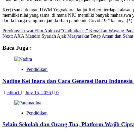
Kerja sama dengan UWM Yogyakarta, lanjut Robert, terdapat alasan p
memiliki nilai yang sama, di mana NIU memiliki banyak mahasiswa y
dari keluarga yang menjadi korban pandemic Covid-19,” katanya.(*)
Post
Previous:
Lewat Film Animasi “Gathutkaca,” Kenalkan Wayang Pa
Next:
AXA Mandiri Syariah Ajak Masyarakat Tetap Aman dan Seha
navigation
Baca Juga :
Pendidikan
Nadine Kei Inara dan Cara Generasi Baru Indones
editor1
July 15, 2026
0
Pendidikan
Selain Sekolah dan Orang Tua, Platform Wajib Cip