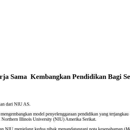
rja Sama Kembangkan Pendidikan Bagi S
an dari NIU AS.
engembangkan model penyelenggaraan pendidikan yang terjangkau ole
Northern Illinois University (NIU) Amerika Serikat.
 dan NIU menjelang kedua pihak menandatangani nota kesepahaman (
Me