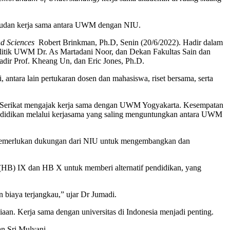
ujudan kerja sama antara UWM dengan NIU.
nd Sciences
Robert Brinkman, Ph.D, Senin (20/6/2022). Hadir dalam
Politik UWM Dr. As Martadani Noor, dan Dekan Fakultas Sain dan
dir Prof. Kheang Un, dan Eric Jones, Ph.D.
tara lain pertukaran dosen dan mahasiswa, riset bersama, serta
 Serikat mengajak kerja sama dengan UWM Yogyakarta. Kesempatan
endidikan melalui kerjasama yang saling menguntungkan antara UWM
M memerlukan dukungan dari NIU untuk mengembangkan dan
B) IX dan HB X untuk memberi alternatif pendidikan, yang
biaya terjangkau,” ujar Dr Jumadi.
an. Kerja sama dengan universitas di Indonesia menjadi penting.
an Sri Mulyani.