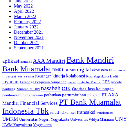
June 2022
May 2022
April 2022
March 2022
February 2022
January 2022
December 2021
November 2021
October 2021
September 2021
Bank Mandiri
AXA Mandiri
aplikasi
asuransi
Bank Muamalat
digital
BMRI
ekosistem
BUMN
inovasi
Fitur
kinerja
kolaborasi
Investasi
kerja sama
Keuangan
kredit
Kota Yogyakarta
layanan
Lembaga Penjamin Simpanan
LPS
mobile
literasi
Livin' by Mandiri
nasabah
OJK
Otoritas Jasa keuangan
banking
Muamalat DIN
PT AXA
pertumbuhan
perbankan
pembiayaan
penghargaan
program
PT Bank Muamalat
Mandiri Financial Services
Indonesia Tbk
transaksi
telkomsel
solusi
transformasi
UNY
UMKM
Universitas Negeri Yogyakarta
Universitas Widya Mataram
Yogyakarta
UWM Yogyakarta