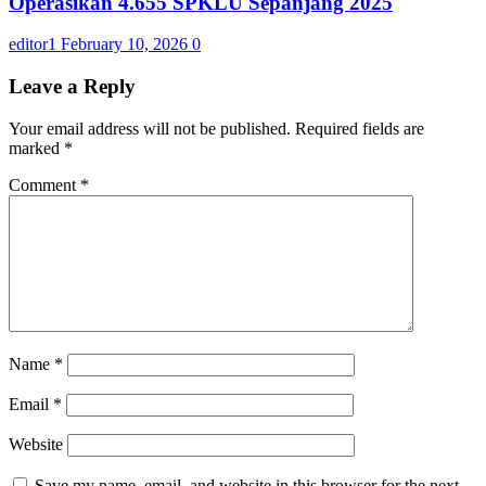
Operasikan 4.655 SPKLU Sepanjang 2025
editor1
February 10, 2026
0
Leave a Reply
Your email address will not be published.
Required fields are
marked
*
Comment
*
Name
*
Email
*
Website
Save my name, email, and website in this browser for the next