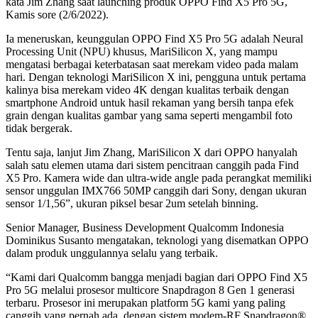
kata Jim Zhang saat launching produk OPPO Find X5 Pro 5G,
Kamis sore (2/6/2022).
Ia meneruskan, keunggulan OPPO Find X5 Pro 5G adalah Neural
Processing Unit (NPU) khusus, MariSilicon X, yang mampu
mengatasi berbagai keterbatasan saat merekam video pada malam
hari. Dengan teknologi MariSilicon X ini, pengguna untuk pertama
kalinya bisa merekam video 4K dengan kualitas terbaik dengan
smartphone Android untuk hasil rekaman yang bersih tanpa efek
grain dengan kualitas gambar yang sama seperti mengambil foto
tidak bergerak.
Tentu saja, lanjut Jim Zhang, MariSilicon X dari OPPO hanyalah
salah satu elemen utama dari sistem pencitraan canggih pada Find
X5 Pro. Kamera wide dan ultra-wide angle pada perangkat memiliki
sensor unggulan IMX766 50MP canggih dari Sony, dengan ukuran
sensor 1/1,56”, ukuran piksel besar 2um setelah binning.
Senior Manager, Business Development Qualcomm Indonesia
Dominikus Susanto mengatakan, teknologi yang disematkan OPPO
dalam produk unggulannya selalu yang terbaik.
“Kami dari Qualcomm bangga menjadi bagian dari OPPO Find X5
Pro 5G melalui prosesor multicore Snapdragon 8 Gen 1 generasi
terbaru. Prosesor ini merupakan platform 5G kami yang paling
canggih yang pernah ada, dengan sistem modem-RF Snapdragon®