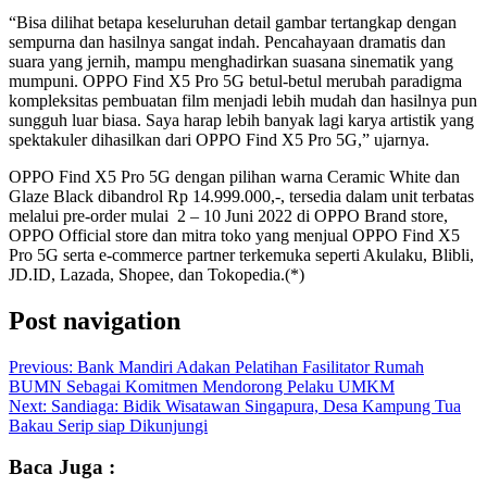
“Bisa dilihat betapa keseluruhan detail gambar tertangkap dengan
sempurna dan hasilnya sangat indah. Pencahayaan dramatis dan
suara yang jernih, mampu menghadirkan suasana sinematik yang
mumpuni. OPPO Find X5 Pro 5G betul-betul merubah paradigma
kompleksitas pembuatan film menjadi lebih mudah dan hasilnya pun
sungguh luar biasa. Saya harap lebih banyak lagi karya artistik yang
spektakuler dihasilkan dari OPPO Find X5 Pro 5G,” ujarnya.
OPPO Find X5 Pro 5G dengan pilihan warna Ceramic White dan
Glaze Black dibandrol Rp 14.999.000,-, tersedia dalam unit terbatas
melalui pre-order mulai 2 – 10 Juni 2022 di OPPO Brand store,
OPPO Official store dan mitra toko yang menjual OPPO Find X5
Pro 5G serta e-commerce partner terkemuka seperti Akulaku, Blibli,
JD.ID, Lazada, Shopee, dan Tokopedia.(*)
Post navigation
Previous:
Bank Mandiri Adakan Pelatihan Fasilitator Rumah
BUMN Sebagai Komitmen Mendorong Pelaku UMKM
Next:
Sandiaga: Bidik Wisatawan Singapura, Desa Kampung Tua
Bakau Serip siap Dikunjungi
Baca Juga :