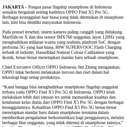
JAKARTA
– Pangsa pasar flagship smartphone di Indonesia
semakin bergairah seiring hadirnya OPPO Find X5 Pro 5G.
Berbagai keunggulan luar biasa yang tidak ditemukan di smarphone
lain, kini bisa dimiliki masyarakat Indonesia.
Pada ponsel tersebut, sistem kamera paling canggih yang didukung
MariSilicon X dan dua sensor IMX766 unggulan, layar 120Hz yang
menghadirkan miliaran warna yang realistis, platform SoC dengan
performa 5G yang luar biasa, 80W SUPERVOOC Flash Charging
terbaik di industri, Hasselblad Natural Colour Calibration yang
ikonik, benar-benar menetapkan standar baru sebuah smartphone.
Chief Executive Officer OPPO Indonesia Jim Zhang mengatakan,
OPPO tidak berhenti melakukan inovasi dan riset dalam hal
teknologi bagi setiap produknya.
“Kami bangga bisa menghadirkan smartphone flagship unggulan
terbaru yaitu OPPO Find X5 Pro 5G di Indonesia. OPPO telah
melakukan lebih dari ratusan tes untuk memastikan kualitas dan
ketahanan kelas dunia dari OPPO Find X5 Pro 5G dengan berbagai
keunggulannya. Kehadiran OPPO Find X5 Pro 5G benar-benar
menetapkan standar baru dalam smartphone terutama dalam
memberikan pengalaman berkomunikasi bagi penggunanya, melalui
berbagai fitur unggulan, yang tidak ditemui di smartphone lainnya,”