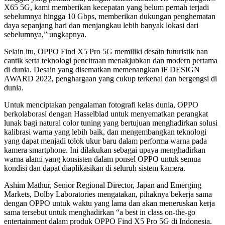
X65 5G, kami memberikan kecepatan yang belum pernah terjadi
sebelumnya hingga 10 Gbps, memberikan dukungan penghematan
daya sepanjang hari dan menjangkau lebih banyak lokasi dari
sebelumnya,” ungkapnya.
Selain itu, OPPO Find X5 Pro 5G memiliki desain futuristik nan
cantik serta teknologi pencitraan menakjubkan dan modern pertama
di dunia. Desain yang disematkan memenangkan iF DESIGN
AWARD 2022, penghargaan yang cukup terkenal dan bergengsi di
dunia.
Untuk menciptakan pengalaman fotografi kelas dunia, OPPO
berkolaborasi dengan Hasselblad untuk menyematkan perangkat
lunak bagi natural color tuning yang bertujuan menghadirkan solusi
kalibrasi warna yang lebih baik, dan mengembangkan teknologi
yang dapat menjadi tolok ukur baru dalam performa warna pada
kamera smartphone. Ini dilakukan sebagai upaya menghadirkan
warna alami yang konsisten dalam ponsel OPPO untuk semua
kondisi dan dapat diaplikasikan di seluruh sistem kamera.
Ashim Mathur, Senior Regional Director, Japan and Emerging
Markets, Dolby Laboratories mengatakan, pihaknya bekerja sama
dengan OPPO untuk waktu yang lama dan akan meneruskan kerja
sama tersebut untuk menghadirkan “a best in class on-the-go
entertainment dalam produk OPPO Find X5 Pro 5G di Indonesia.