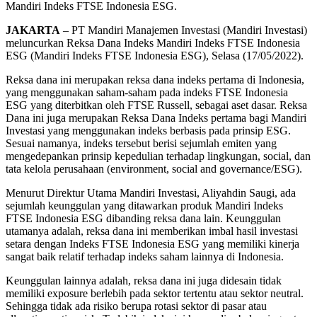
Mandiri Indeks FTSE Indonesia ESG.
JAKARTA
– PT Mandiri Manajemen Investasi (Mandiri Investasi)
meluncurkan Reksa Dana Indeks Mandiri Indeks FTSE Indonesia
ESG (Mandiri Indeks FTSE Indonesia ESG), Selasa (17/05/2022).
Reksa dana ini merupakan reksa dana indeks pertama di Indonesia,
yang menggunakan saham-saham pada indeks FTSE Indonesia
ESG yang diterbitkan oleh FTSE Russell, sebagai aset dasar. Reksa
Dana ini juga merupakan Reksa Dana Indeks pertama bagi Mandiri
Investasi yang menggunakan indeks berbasis pada prinsip ESG.
Sesuai namanya, indeks tersebut berisi sejumlah emiten yang
mengedepankan prinsip kepedulian terhadap lingkungan, social, dan
tata kelola perusahaan (environment, social and governance/ESG).
Menurut Direktur Utama Mandiri Investasi, Aliyahdin Saugi, ada
sejumlah keunggulan yang ditawarkan produk Mandiri Indeks
FTSE Indonesia ESG dibanding reksa dana lain. Keunggulan
utamanya adalah, reksa dana ini memberikan imbal hasil investasi
setara dengan Indeks FTSE Indonesia ESG yang memiliki kinerja
sangat baik relatif terhadap indeks saham lainnya di Indonesia.
Keunggulan lainnya adalah, reksa dana ini juga didesain tidak
memiliki exposure berlebih pada sektor tertentu atau sektor neutral.
Sehingga tidak ada risiko berupa rotasi sektor di pasar atau