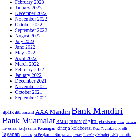
February 2023
January 2023
December 2022
November 2022
October 2022
September 2022
August 2022
July 2022
June 2022
May 2022
April 2022
March 2022
February 2022
January 2022
December 2021
November 2021
October 2021
September 2021
Bank Mandiri
AXA Mandiri
aplikasi
asuransi
Bank Muamalat
digital
BMRI
ekosistem
BUMN
inovasi
Fitur
kinerja
kolaborasi
Investasi
kerja sama
Keuangan
kredit
Kota Yogyakarta
layanan
Lembaga Penjamin Simpanan
LPS
mobile
literasi
Livin' by Mandiri