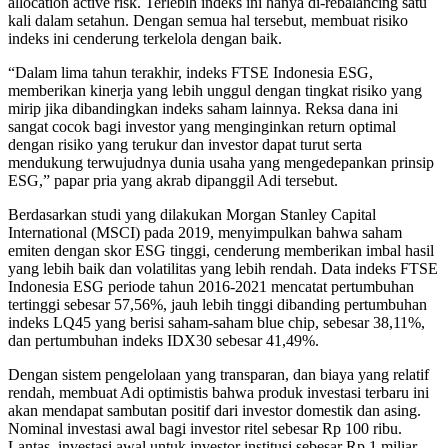
allocation active risk. Terlebih indeks ini hanya di-rebalancing satu
kali dalam setahun. Dengan semua hal tersebut, membuat risiko
indeks ini cenderung terkelola dengan baik.
“Dalam lima tahun terakhir, indeks FTSE Indonesia ESG,
memberikan kinerja yang lebih unggul dengan tingkat risiko yang
mirip jika dibandingkan indeks saham lainnya. Reksa dana ini
sangat cocok bagi investor yang menginginkan return optimal
dengan risiko yang terukur dan investor dapat turut serta
mendukung terwujudnya dunia usaha yang mengedepankan prinsip
ESG,” papar pria yang akrab dipanggil Adi tersebut.
Berdasarkan studi yang dilakukan Morgan Stanley Capital
International (MSCI) pada 2019, menyimpulkan bahwa saham
emiten dengan skor ESG tinggi, cenderung memberikan imbal hasil
yang lebih baik dan volatilitas yang lebih rendah. Data indeks FTSE
Indonesia ESG periode tahun 2016-2021 mencatat pertumbuhan
tertinggi sebesar 57,56%, jauh lebih tinggi dibanding pertumbuhan
indeks LQ45 yang berisi saham-saham blue chip, sebesar 38,11%,
dan pertumbuhan indeks IDX30 sebesar 41,49%.
Dengan sistem pengelolaan yang transparan, dan biaya yang relatif
rendah, membuat Adi optimistis bahwa produk investasi terbaru ini
akan mendapat sambutan positif dari investor domestik dan asing.
Nominal investasi awal bagi investor ritel sebesar Rp 100 ribu.
Lantas, investasi awal untuk investor institusi sebesar Rp 1 miliar.