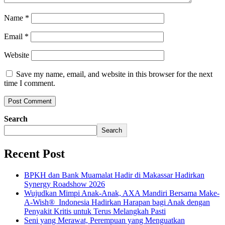
Name
*
Email
*
Website
Save my name, email, and website in this browser for the next
time I comment.
Search
Search
Recent Post
BPKH dan Bank Muamalat Hadir di Makassar Hadirkan
Synergy Roadshow 2026
Wujudkan Mimpi Anak-Anak, AXA Mandiri Bersama Make-
A-Wish® Indonesia Hadirkan Harapan bagi Anak dengan
Penyakit Kritis untuk Terus Melangkah Pasti
Seni yang Merawat, Perempuan yang Menguatkan