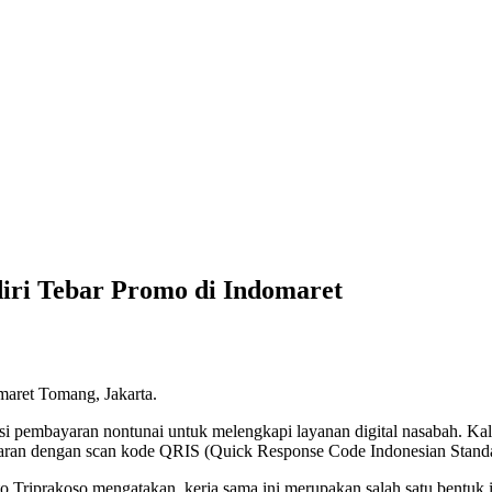
diri Tebar Promo di Indomaret
maret Tomang, Jakarta.
ksi pembayaran nontunai untuk melengkapi layanan digital nasabah. Kal
aran dengan scan kode QRIS (Quick Response Code Indonesian Standar
iprakoso mengatakan, kerja sama ini merupakan salah satu bentuk ini