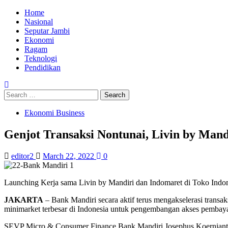
Skip
Primary
Home
to
Menu
Nasional
content
Seputar Jambi
Ekonomi
Ragam
Teknologi
Pendidikan
Search
for:
Ekonomi Business
Genjot Transaksi Nontunai, Livin by Man
editor2
March 22, 2022
0
Launching Kerja sama Livin by Mandiri dan Indomaret di Toko Indo
JAKARTA
– Bank Mandiri secara aktif terus mengakselerasi transa
minimarket terbesar di Indonesia untuk pengembangan akses pembay
SEVP Micro & Consumer Finance Bank Mandiri Josephus Koernianto Tr