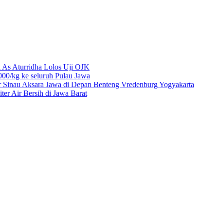
 As Aturridha Lolos Uji OJK
00/kg ke seluruh Pulau Jawa
r Sinau Aksara Jawa di Depan Benteng Vredenburg Yogyakarta
r Air Bersih di Jawa Barat