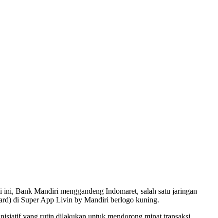
i ini, Bank Mandiri menggandeng Indomaret, salah satu jaringan
d) di Super App Livin by Mandiri berlogo kuning.
siatif yang rutin dilakukan untuk mendorong minat transaksi