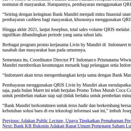
nontunai di masyarakat. Harapannya, pembayaran menggunakan QRIS 
“Seiring dengan keinginan Bank Mandiri menjadi mitra finansial ut
pembayaran cashless bagi masyarakat, khususnya menggunakan QRIS,”
Hingga akhir 2021, lanjut Josephus, total sales volume QRIS melalui
signifikan dibandingkan periode yang sama tahun lalu.
Berbagai program promo kerjasama Livin by Mandiri di Indomaret 
nasabah dan masyarakat luas pada umumnya.
Sementara itu, Coordinator Director PT Indomarco Prismatama Wiw
Mandiri memberikan keuntungan menarik bagi pelanggan setia Indom
“Indomaret akan terus mengembangkan kerja sama dengan Bank Mandir
Pembayaran menggunakan QRIS Livin by Mandiri akan mendapatkan ca
saja, pada bulan Maret ini telah berjalan Promo Tebus Murah Coca C
untuk pembelian makan siap saji (tidak berlaku untuk pembelian min
“Bank Mandiri berkomitmen untuk terus hadir dan berkembang bersama
kebutuhan solusi baru di era teknologi informasi saat ini,” imbuh Jose
Post
Previous:
Adakan Public Lecture, Upaya Tingkatkan Pemahaman Pres
Next:
Bank KB Bukopin Adakan Rapat Umum Pemegang Saham Lua
navigation