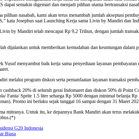
dapat semakin digemari dan menjadi pilihan utama bertransaksi nasa
ama pilihan nasabah, kami akan terus menambah jumlah akseptasi pem
 kata Josephus saat Launching Kerja sama Livin by Mandiri dan Indo
 Livin by Mandiri telah mencapai Rp 9,2 Triliun, dengan jumlah transa
telah dijalankan untuk memberikan kemudahan dan keuntungan dalam 
iek Yusuf menyambut baik kerja sama penyediaan layanan pembayaran
aret.
i melalui program diskon serta pemanfaatan layanan transaksi pemba
shback 20% di seluruh gerai Indomaret dan diskon 50% di Point Cof
ola/ Fanta/ Sprite 1.5 liter seharga Rp 5000 dengan minimal belanja 
uman). Promo ini berlaku sejak tanggal 16 sampai dengan 31 Maret 202
 mitranya. Untuk itu, ke depannya Bank Mandiri akan terus melakukan
phus.(*)
idensi G20 Indonesia
r Biasa