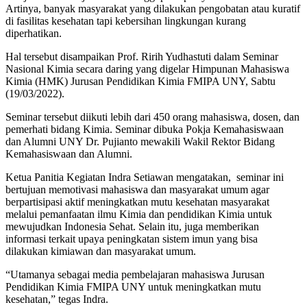
Artinya, banyak masyarakat yang dilakukan pengobatan atau kuratif
di fasilitas kesehatan tapi kebersihan lingkungan kurang
diperhatikan.
Hal tersebut disampaikan Prof. Ririh Yudhastuti dalam Seminar
Nasional Kimia secara daring yang digelar Himpunan Mahasiswa
Kimia (HMK) Jurusan Pendidikan Kimia FMIPA UNY, Sabtu
(19/03/2022).
Seminar tersebut diikuti lebih dari 450 orang mahasiswa, dosen, dan
pemerhati bidang Kimia. Seminar dibuka Pokja Kemahasiswaan
dan Alumni UNY Dr. Pujianto mewakili Wakil Rektor Bidang
Kemahasiswaan dan Alumni.
Ketua Panitia Kegiatan Indra Setiawan mengatakan, seminar ini
bertujuan memotivasi mahasiswa dan masyarakat umum agar
berpartisipasi aktif meningkatkan mutu kesehatan masyarakat
melalui pemanfaatan ilmu Kimia dan pendidikan Kimia untuk
mewujudkan Indonesia Sehat. Selain itu, juga memberikan
informasi terkait upaya peningkatan sistem imun yang bisa
dilakukan kimiawan dan masyarakat umum.
“Utamanya sebagai media pembelajaran mahasiswa Jurusan
Pendidikan Kimia FMIPA UNY untuk meningkatkan mutu
kesehatan,” tegas Indra.