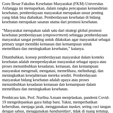
Guru Besar Fakultas Kesehatan Masyarakat (FKM) Universitas
Airlangga ini memaparkan, dalam rangka pencapaian kemandirian
kesehatan, pemberdayaan masyarakat merupakan unsur penting
yang tidak bisa diabaikan. Pemberdayaan kesehatan di bidang
kesehatan merupakan sasaran utama dari promosi kesehatan.
“Masyarakat merupakan salah satu dari strategi global promosi
kesehatan pemberdayaan (
empowermen
t) sehingga pemberdayaan
masyarakat sangat penting untuk dilakukan agar masyarakat sebagai
primary target memiliki kemauan dan kemampuan untuk
memelihara dan meningkatkan kesehatan,” katanya.
Ditambahkan, konsep pemberdayaan masyarakat dalam konteks
kesehatan adalah memperdayakan masyarakat sebagai upaya atau
proses menumbuhkan kesadaran, kemauan, dan kemampuan
masyarakat mengenali, mengatasi, memelihara, melindungi, dan
meningkatkan kesejahteraan mereka sendiri. Pemberdayaan
masyarakat bidang kesehatan adalah upaya atau proses
menumbuhkan kesadaran kemauan dan kemampuan dalam
memelihara dan meningkatkan kesehatan.
Pembicara lain, Prof. Nurfina Aznam menjelaskan, pandemi Covid-
19 mengedepankan gaya hidup baru. Yakni, memperhatikan
kebersihan, menjaga jarak, menggunakan masker, sering cuci tangan
dengan sabun, menggunakan
handsanitizer
, tidak di ruang tertutup,