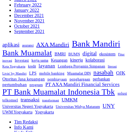
February 2022
January 2022
December 2021
November 2021
October 2021
September 2021
Bank Mandiri
AXA Mandiri
aplikasi
asuransi
Bank Muamalat
digital
BMRI
ekosistem
BUMN
Fitur
kinerja
kolaborasi
Investasi
kerja sama
Keuangan
inovasi
layanan
Lembaga Penjamin Simpanan
kredit
Kota Yogyakarta
literasi
nasabah
OJK
LPS
mobile banking
Muamalat DIN
Livin' by Mandiri
Otoritas Jasa keuangan
perbankan
pembiayaan
penghargaan
PT AXA Mandiri Financial Services
pertumbuhan
program
PT Bank Muamalat Indonesia Tbk
solusi
transaksi
UMKM
telkomsel
transformasi
UNY
Universitas Negeri Yogyakarta
Universitas Widya Mataram
Yogyakarta
UWM Yogyakarta
Tim Redaksi
Info Kami