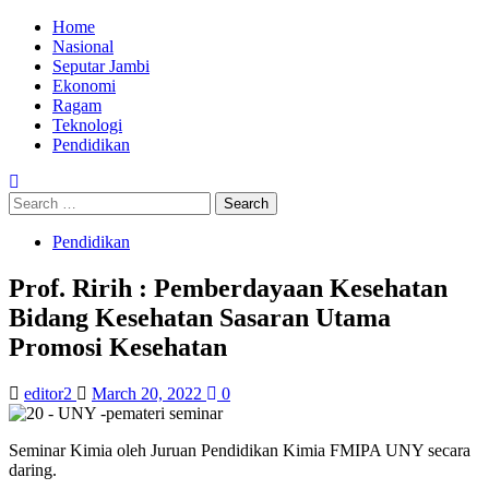
Skip
Primary
Home
to
Menu
Nasional
content
Seputar Jambi
Ekonomi
Ragam
Teknologi
Pendidikan
Search
for:
Pendidikan
Prof. Ririh : Pemberdayaan Kesehatan
Bidang Kesehatan Sasaran Utama
Promosi Kesehatan
editor2
March 20, 2022
0
Seminar Kimia oleh Juruan Pendidikan Kimia FMIPA UNY secara
daring.