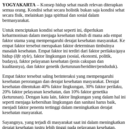
YOGYAKARTA
– Konsep hidup sehat masih relevan diterapkan
semua orang. Kondisi sehat secara holistik bukan saja kondisi sehat
secara fisik, melainkan juga spiritual dan sosial dalam
bermasyarakat.
Untuk menciptakan kondisi sehat seperti ini, diperlukan
keharmonisan dalam menjaga kesehatan tubuh di mana ada empat
faktor utama yang mempengaruhi derajat kesehatan masyarakat. Ke
empat faktor tersebut merupakan faktor determinan timbulnya
masalah kesehatan. Empat faktor ini terdiri dari faktor perilaku/gaya
hidup (
life style
), faktor lingkungan (sosial, ekonomi, politik,
budaya), faktor pelayanan kesehatan (jenis cakupan dan
kualitasnya), dan faktor genetik (keturunan/heriditer/penduduk).
Empat faktor tersebut saling berinteraksi yang mempengaruhi
kesehatan perorangan dan derajat kesehatan masyarakat. Derajat
kesehatan ditentukan 40% faktor lingkungan, 30% faktor perilaku,
20% faktor pelayanan kesehatan, dan 10% faktor genetika
(keturunan). Dengan kata lain, faktor lingkungan yang dalam hal ini
seperti menjaga kebersihan lingkungan dan sanitasi harus baik,
menjadi faktor penentu tertinggi dalam meningkatkan derajat
kesehatan masyarakat.
Sayangnya, yang terjadi di masyarakat saat ini dalam meningkatkan
derajat kesehatan justru lebih tinggi pada pelayanan kesehatan.