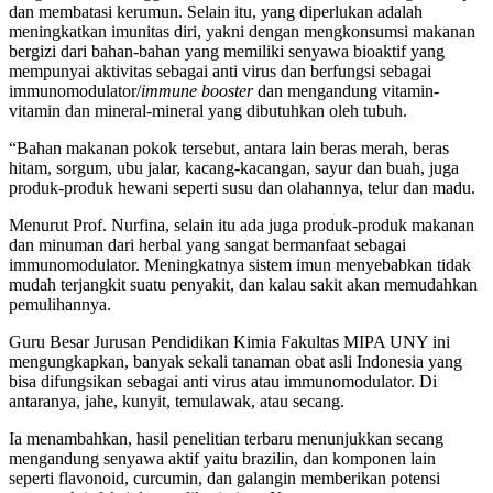
dan membatasi kerumun. Selain itu, yang diperlukan adalah
meningkatkan imunitas diri, yakni dengan mengkonsumsi makanan
bergizi dari bahan-bahan yang memiliki senyawa bioaktif yang
mempunyai aktivitas sebagai anti virus dan berfungsi sebagai
immunomodulator/
immune booster
dan mengandung vitamin-
vitamin dan mineral-mineral yang dibutuhkan oleh tubuh.
“Bahan makanan pokok tersebut, antara lain beras merah, beras
hitam, sorgum, ubu jalar, kacang-kacangan, sayur dan buah, juga
produk-produk hewani seperti susu dan olahannya, telur dan madu.
Menurut Prof. Nurfina, selain itu ada juga produk-produk makanan
dan minuman dari herbal yang sangat bermanfaat sebagai
immunomodulator. Meningkatnya sistem imun menyebabkan tidak
mudah terjangkit suatu penyakit, dan kalau sakit akan memudahkan
pemulihannya.
Guru Besar Jurusan Pendidikan Kimia Fakultas MIPA UNY ini
mengungkapkan, banyak sekali tanaman obat asli Indonesia yang
bisa difungsikan sebagai anti virus atau immunomodulator. Di
antaranya, jahe, kunyit, temulawak, atau secang.
Ia menambahkan, hasil penelitian terbaru menunjukkan secang
mengandung senyawa aktif yaitu brazilin, dan komponen lain
seperti flavonoid, curcumin, dan galangin memberikan potensi