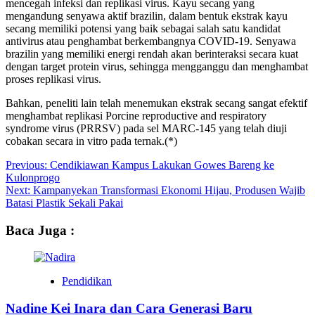
mencegah infeksi dan replikasi virus. Kayu secang yang
mengandung senyawa aktif brazilin, dalam bentuk ekstrak kayu
secang memiliki potensi yang baik sebagai salah satu kandidat
antivirus atau penghambat berkembangnya COVID-19. Senyawa
brazilin yang memiliki energi rendah akan berinteraksi secara kuat
dengan target protein virus, sehingga mengganggu dan menghambat
proses replikasi virus.
Bahkan, peneliti lain telah menemukan ekstrak secang sangat efektif
menghambat replikasi Porcine reproductive and respiratory
syndrome virus (PRRSV) pada sel MARC-145 yang telah diuji
cobakan secara in vitro pada ternak.(*)
Post
Previous:
Cendikiawan Kampus Lakukan Gowes Bareng ke
Kulonprogo
navigation
Next:
Kampanyekan Transformasi Ekonomi Hijau, Produsen Wajib
Batasi Plastik Sekali Pakai
Baca Juga :
Pendidikan
Nadine Kei Inara dan Cara Generasi Baru