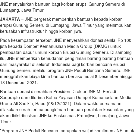
JNE menyalurkan bantuan bagi korban erupsi Gunung Semeru di
Lumajang, Jawa Timur.
JAKARTA
– JNE bergerak memberikan bantuan kepada korban
erupsi Gunung Semeru di Lumajang, Jawa Timur yang menimbulkan
kerusakan infrastruktur hingga korban jiwa.
Pada kesempatan tersebut, JNE menyerahkan donasi senilai Rp 100
juta kepada Dompet Kemanusiaan Media Group (DKMG) untuk
pembuatan dapur umum korban Erupsi Gunung Semeru. Di samping
itu, JNE memberikan kemudahan pengiriman barang-barang bantuan
dari masyarakat di seluruh Indonesia bagi korban bencana erupsi
Gunung Semeru melalui program JNE Peduli Bencana Semeru. JNE
menggratiskan biaya kirim bantuan berlaku mulai 8 Desember hingga
13 Desember 2021.
Bantuan donasi diserahkan Presiden Direktur JNE M. Feriadi
Soeprapto dan diterima Ketua Yayasan Dompet Kemanusiaan Media
Group Ali Sadikin, Rabu (08/12/2021). Dalam waktu bersamaan,
dilakukan serah terima pengiriman bantuan peralatan kesehatan yang
akan didistribusikan JNE ke Puskesmas Pronojiwo, Lumajang, Jawa
Timur.
”Program JNE Peduli Bencana merupakan wujud komitmen JNE untuk