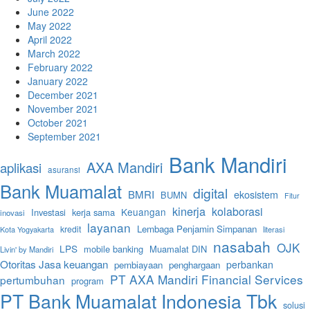
June 2022
May 2022
April 2022
March 2022
February 2022
January 2022
December 2021
November 2021
October 2021
September 2021
Bank Mandiri
AXA Mandiri
aplikasi
asuransi
Bank Muamalat
digital
BMRI
ekosistem
BUMN
Fitur
kinerja
kolaborasi
Keuangan
Investasi
kerja sama
inovasi
layanan
Lembaga Penjamin Simpanan
kredit
literasi
Kota Yogyakarta
nasabah
OJK
LPS
mobile banking
Muamalat DIN
Livin' by Mandiri
Otoritas Jasa keuangan
perbankan
pembiayaan
penghargaan
PT AXA Mandiri Financial Services
pertumbuhan
program
PT Bank Muamalat Indonesia Tbk
solusi