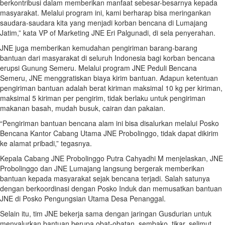
berkontribusi dalam memberikan manfaat sebesar-besarnya kepada
masyarakat. Melalui program ini, kami berharap bisa meringankan
saudara-saudara kita yang menjadi korban bencana di Lumajang
Jatim,” kata VP of Marketing JNE Eri Palgunadi, di sela penyerahan.
JNE juga memberikan kemudahan pengiriman barang-barang
bantuan dari masyarakat di seluruh Indonesia bagi korban bencana
erupsi Gunung Semeru. Melalui program JNE Peduli Bencana
Semeru, JNE menggratiskan biaya kirim bantuan. Adapun ketentuan
pengiriman bantuan adalah berat kiriman maksimal 10 kg per kiriman,
maksimal 5 kiriman per pengirim, tidak berlaku untuk pengiriman
makanan basah, mudah busuk, cairan dan pakaian.
“Pengiriman bantuan bencana alam ini bisa disalurkan melalui Posko
Bencana Kantor Cabang Utama JNE Probolinggo, tidak dapat dikirim
ke alamat pribadi,” tegasnya.
Kepala Cabang JNE Probolinggo Putra Cahyadhi M menjelaskan, JNE
Probolinggo dan JNE Lumajang langsung bergerak memberikan
bantuan kepada masyarakat sejak bencana terjadi. Salah satunya
dengan berkoordinasi dengan Posko Induk dan memusatkan bantuan
JNE di Posko Pengungsian Utama Desa Penanggal.
Selain itu, tim JNE bekerja sama dengan jaringan Gusdurian untuk
menyalurkan bantuan berupa obat-obatan, sembako, tikar, selimut,