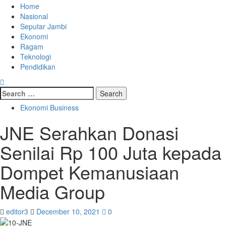
Skip
Primary
Home
to
Menu
Nasional
content
Seputar Jambi
Ekonomi
Ragam
Teknologi
Pendidikan
Search
for:
Ekonomi Business
JNE Serahkan Donasi
Senilai Rp 100 Juta kepada
Dompet Kemanusiaan
Media Group
editor3
December 10, 2021
0