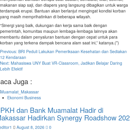
makanan siap saji, dan diapers yang langsung dibagikan untuk warga
terdampak erupsi. Bantuan akan berlanjut mengingat kondisi korban
yang masih memprihatinkan di beberapa wilayah.
“Sinergi yang baik, dukungan dan kerja sama baik dengan
pemerintah, komunitas maupun lembaga-lembaga lainnya akan
membantu dalam penyaluran bantuan dengan cepat untuk para
korban yang terkena dampak bencana alam saat ini,” katanya.(*)
Post
Previous:
BRI Peduli Lakukan Pemeriksaan Kesehatan dan Sediakan
12 Kendaraan
navigation
Next:
Mahasiswa UNY Buat VR-Classroom, Jadikan Belajar Daring
Lebih Efektif
aca Juga :
Ekonomi Business
PKH dan Bank Muamalat Hadir di
akassar Hadirkan Synergy Roadshow 202
editor1
August 8, 2026
0