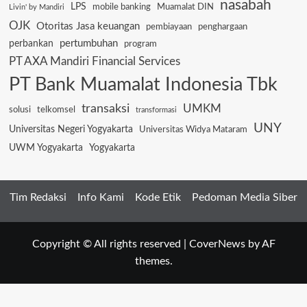
nasabah
LPS
mobile banking
Muamalat DIN
Livin' by Mandiri
OJK
Otoritas Jasa keuangan
pembiayaan
penghargaan
pertumbuhan
perbankan
program
PT AXA Mandiri Financial Services
PT Bank Muamalat Indonesia Tbk
transaksi
UMKM
solusi
telkomsel
transformasi
UNY
Universitas Negeri Yogyakarta
Universitas Widya Mataram
UWM Yogyakarta
Yogyakarta
Tim Redaksi
Info Kami
Kode Etik
Pedoman Media Siber
Copyright © All rights reserved
|
CoverNews
by AF
themes.