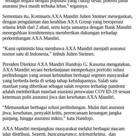
“Sebagai negara dengan populasi yang cukup besar, potensi pasar
asuransi jiwa masih terbuka lebar,” tegasnya.
Sementara itu, Komisaris AXA Mandiri Julien Steimer menegaskan,
dengan pengalaman dan keahlian AXA Group yang beroperasi
selama lebih dari 2 abad, serta kerja samanya dengan Bank Mandiri
meneguhkan komitmennya memberikan dukungan terhadap
perkembangan AXA Mandiri.
“Kami optimistis bisa membawa AXA Mandiri menjadi asuransi
nomor satu di Indonesia,” imbuh Julien Steimer
.
Presiden Direktur AXA Mandiri Handojo G. Kusuma mengatakan,
AXA Mandiri secara berkelanjutan memperkaya porfolio solusi
perlindungan yang sesuai kebutuhan berbagai segmen masyarakat
yang berbeda-beda di setiap tahap kehidupannya. Salah satu
manfaat yang diberikan sebagai salah respons terhadap pandemi
adalah memberikan manfaat asuransi perawatan COVID-19 sesuai
ketentuan polis asuransi jiwa dan kesehatan AXA Mandiri.
“Memasarkan berbagai solusi perlindungan. Mulai dari asuransi
jiwa, kesehatan, penyakit kritis, perencanaan keuangan jangka
panjang, hingga asuransi mikro,” kata Handojo.
AXA Mandiri menjangkau masyarakat melalui berbagai macam
jalur distribusi. Seperti,
bancassurance
,
telemarketing,
dan