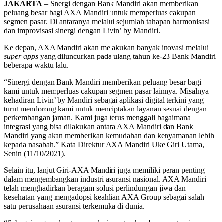
JAKARTA
– Snergi dengan Bank Mandiri akan memberikan
peluang besar bagi AXA Mandiri untuk memperluas cakupan
segmen pasar. Di antaranya melalui sejumlah tahapan harmonisasi
dan improvisasi sinergi dengan Livin’ by Mandiri.
Ke depan, AXA Mandiri akan melakukan banyak inovasi melalui
super apps
yang diluncurkan pada ulang tahun ke-23 Bank Mandiri
beberapa waktu lalu.
“Sinergi dengan Bank Mandiri memberikan peluang besar bagi
kami untuk memperluas cakupan segmen pasar lainnya. Misalnya
kehadiran Livin’ by Mandiri sebagai aplikasi digital terkini yang
turut mendorong kami untuk menciptakan layanan sesuai dengan
perkembangan jaman. Kami juga terus menggali bagaimana
integrasi yang bisa dilakukan antara AXA Mandiri dan Bank
Mandiri yang akan memberikan kemudahan dan kenyamanan lebih
kepada nasabah.” Kata Direktur AXA Mandiri Uke Giri Utama,
Senin (11/10/2021).
Selain itu, lanjut Giri-AXA Mandiri juga memiliki peran penting
dalam mengembangkan industri asuransi nasional. AXA Mandiri
telah menghadirkan beragam solusi perlindungan jiwa dan
kesehatan yang mengadopsi keahlian AXA Group sebagai salah
satu perusahaan asuransi terkemuka di dunia.