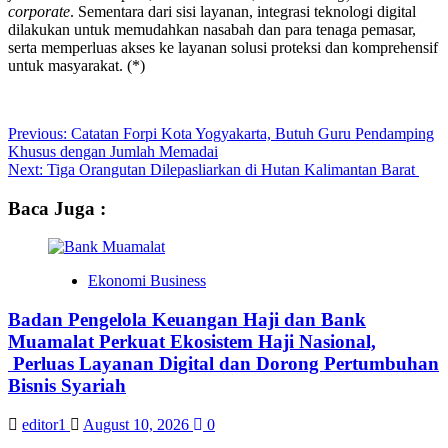
corporate
. Sementara dari sisi layanan, integrasi teknologi digital
dilakukan untuk memudahkan nasabah dan para tenaga pemasar,
serta memperluas akses ke layanan solusi proteksi dan komprehensif
untuk masyarakat. (*)
Post
Previous:
Catatan Forpi Kota Yogyakarta, Butuh Guru Pendamping
Khusus dengan Jumlah Memadai
navigation
Next:
Tiga Orangutan Dilepasliarkan di Hutan Kalimantan Barat
Baca Juga :
Ekonomi Business
Badan Pengelola Keuangan Haji dan Bank
Muamalat Perkuat Ekosistem Haji Nasional,
Perluas Layanan Digital dan Dorong Pertumbuhan
Bisnis Syariah
editor1
August 10, 2026
0