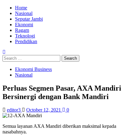
Skip
Primary
Home
to
Menu
Nasional
content
Seputar Jambi
Ekonomi
Ragam
Teknologi
Pendidikan
Search
for:
Ekonomi Business
Nasional
Perluas Segmen Pasar, AXA Mandiri
Bersinergi dengan Bank Mandiri
editor3
October 12, 2021
0
Semua layanan AXA Mandiri diberikan maksimal kepada
nasabahnya.