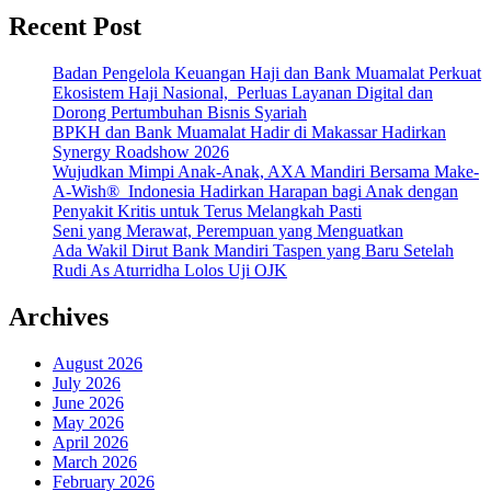
Recent Post
Badan Pengelola Keuangan Haji dan Bank Muamalat Perkuat
Ekosistem Haji Nasional, Perluas Layanan Digital dan
Dorong Pertumbuhan Bisnis Syariah
BPKH dan Bank Muamalat Hadir di Makassar Hadirkan
Synergy Roadshow 2026
Wujudkan Mimpi Anak-Anak, AXA Mandiri Bersama Make-
A-Wish® Indonesia Hadirkan Harapan bagi Anak dengan
Penyakit Kritis untuk Terus Melangkah Pasti
Seni yang Merawat, Perempuan yang Menguatkan
Ada Wakil Dirut Bank Mandiri Taspen yang Baru Setelah
Rudi As Aturridha Lolos Uji OJK
Archives
August 2026
July 2026
June 2026
May 2026
April 2026
March 2026
February 2026