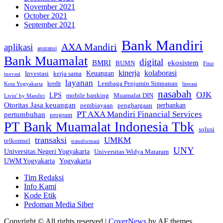
November 2021
October 2021
September 2021
Bank Mandiri
AXA Mandiri
aplikasi
asuransi
Bank Muamalat
digital
BMRI
ekosistem
BUMN
Fitur
kinerja
kolaborasi
Investasi
kerja sama
Keuangan
inovasi
layanan
Lembaga Penjamin Simpanan
kredit
Kota Yogyakarta
literasi
nasabah
OJK
LPS
mobile banking
Muamalat DIN
Livin' by Mandiri
Otoritas Jasa keuangan
perbankan
pembiayaan
penghargaan
PT AXA Mandiri Financial Services
pertumbuhan
program
PT Bank Muamalat Indonesia Tbk
solusi
transaksi
UMKM
telkomsel
transformasi
UNY
Universitas Negeri Yogyakarta
Universitas Widya Mataram
Yogyakarta
UWM Yogyakarta
Tim Redaksi
Info Kami
Kode Etik
Pedoman Media Siber
Copyright © All rights reserved
|
CoverNews
by AF themes.