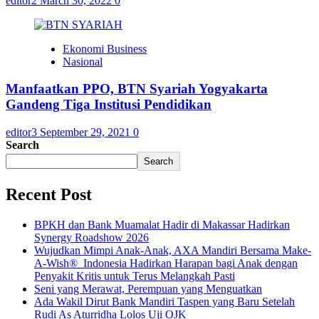
editor2
March 30, 2022
0
Ekonomi Business
Nasional
Manfaatkan PPO, BTN Syariah Yogyakarta
Gandeng Tiga Institusi Pendidikan
editor3
September 29, 2021
0
Search
Search
Recent Post
BPKH dan Bank Muamalat Hadir di Makassar Hadirkan
Synergy Roadshow 2026
Wujudkan Mimpi Anak-Anak, AXA Mandiri Bersama Make-
A-Wish® Indonesia Hadirkan Harapan bagi Anak dengan
Penyakit Kritis untuk Terus Melangkah Pasti
Seni yang Merawat, Perempuan yang Menguatkan
Ada Wakil Dirut Bank Mandiri Taspen yang Baru Setelah
Rudi As Aturridha Lolos Uji OJK