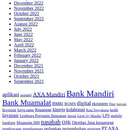
December 2022
November 2022
October 2022
September 2022
August 2022
July 2022
June 2022
May 2022
April 2022
March 2022
February 2022
January 2022
December 2021
November 2021
October 2021
September 2021
Bank Mandiri
AXA Mandiri
aplikasi
asuransi
Bank Muamalat
digital
BMRI
ekosistem
BUMN
inovasi
Fitur
kinerja
kolaborasi
Investasi
kerja sama
Keuangan
kredit
Kota Yogyakarta
layanan
Lembaga Penjamin Simpanan
LPS
mobile
literasi
Livin' by Mandiri
nasabah
OJK
Otoritas Jasa keuangan
banking
Muamalat DIN
PT AXA
pertumbuhan
perbankan
pembiayaan
penghargaan
program