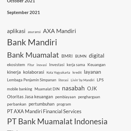
October 2021
September 2021
AXA Mandiri
aplikasi
asuransi
Bank Mandiri
Bank Muamalat
digital
BMRI
BUMN
ekosistem
Investasi
kerja sama
Keuangan
Fitur
inovasi
layanan
kinerja
kolaborasi
kredit
Kota Yogyakarta
Lembaga Penjamin Simpanan
LPS
literasi
Livin' by Mandiri
nasabah
OJK
mobile banking
Muamalat DIN
Otoritas Jasa keuangan
pembiayaan
penghargaan
pertumbuhan
perbankan
program
PT AXA Mandiri Financial Services
PT Bank Muamalat Indonesia