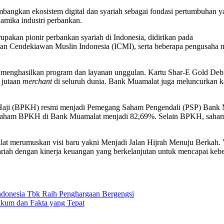
angkan ekosistem digital dan syariah sebagai fondasi pertumbuhan y
namika industri perbankan.
akan pionir perbankan syariah di Indonesia, didirikan pada
tan Cendekiawan Muslin Indonesia (ICMI), serta beberapa pengusaha
an menghasilkan program dan layanan unggulan. Kartu Shar-E Gold De
 jutaan
merchant
di seluruh dunia. Bank Muamalat juga meluncurkan
Haji (BPKH) resmi menjadi Pemegang Saham Pengendali (PSP) Bank M
saham BPKH di Bank Muamalat menjadi 82,69%. Selain BPKH, saham 
at merumuskan visi baru yakni Menjadi Jalan Hijrah Menuju Berkah. 
yariah dengan kinerja keuangan yang berkelanjutan untuk mencapai keb
donesia Tbk Raih Penghargaan Bergengsi
kum dan Fakta yang Tepat