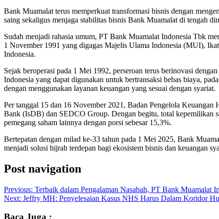
Bank Muamalat terus memperkuat transformasi bisnis dengan mengemb
saing sekaligus menjaga stabilitas bisnis Bank Muamalat di tengah di
Sudah menjadi rahasia umum, PT Bank Muamalat Indonesia Tbk merup
1 November 1991 yang digagas Majelis Ulama Indonesia (MUI), Ika
Indonesia.
Sejak beroperasi pada 1 Mei 1992, perseroan terus berinovasi deng
Indonesia yang dapat digunakan untuk bertransaksi bebas biaya, pada
dengan menggunakan layanan keuangan yang sesuai dengan syariat.
Per tanggal 15 dan 16 November 2021, Badan Pengelola Keuangan 
Bank (IsDB) dan SEDCO Group. Dengan begitu, total kepemilikan 
pemegang saham lainnya dengan porsi sebesar 15,3%.
Bertepatan dengan milad ke-33 tahun pada 1 Mei 2025, Bank Muamal
menjadi solusi hijrah terdepan bagi ekosistem bisnis dan keuangan s
Post navigation
Previous:
Terbaik dalam Pengalaman Nasabah, PT Bank Muamalat In
Next:
Jeffry MH: Penyelesaian Kasus NHS Harus Dalam Koridor Hu
Baca Juga :