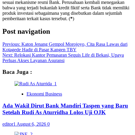
sesuai mekanisme resmi Bank. Perusahaan kembali menegaskan
bahwa yang terjadi bukanlah kredit fiktif serta Bank tidak memiliki
produk investasi sebagaimana yang disebutkan dalam sejumlah
pemberitaan terkait kasus tersebut. (
*
)
Post navigation
Previous:
Katon Jenang Gempol Morojoyo, Cita Rasa Lawas dari
Kotagede Hadir di Pasar Kangen TBY
Next:
Relokasi Kantor Pemasaran Sequis Life di Bekasi, Upaya
Perluas Akses Layanan Asuransi
Baca Juga :
Ekonomi Business
Ada Wakil Dirut Bank Mandiri Taspen yang Baru
Setelah Rudi As Aturridha Lolos Uji OJK
editor1
August 6, 2026
0