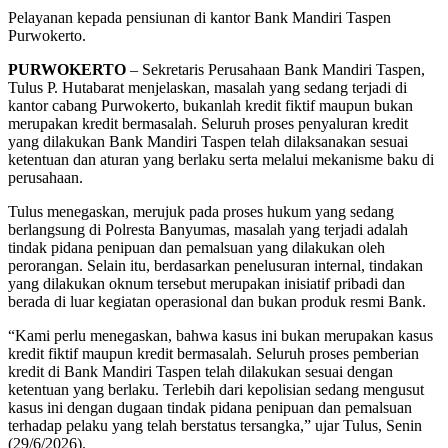
Pelayanan kepada pensiunan di kantor Bank Mandiri Taspen
Purwokerto.
PURWOKERTO
– Sekretaris Perusahaan Bank Mandiri Taspen,
Tulus P. Hutabarat menjelaskan, masalah yang sedang terjadi di
kantor cabang Purwokerto, bukanlah kredit fiktif maupun bukan
merupakan kredit bermasalah. Seluruh proses penyaluran kredit
yang dilakukan Bank Mandiri Taspen telah dilaksanakan sesuai
ketentuan dan aturan yang berlaku serta melalui mekanisme baku di
perusahaan.
Tulus menegaskan, merujuk pada proses hukum yang sedang
berlangsung di Polresta Banyumas, masalah yang terjadi adalah
tindak pidana penipuan dan pemalsuan yang dilakukan oleh
perorangan. Selain itu, berdasarkan penelusuran internal, tindakan
yang dilakukan oknum tersebut merupakan inisiatif pribadi dan
berada di luar kegiatan operasional dan bukan produk resmi Bank.
“Kami perlu menegaskan, bahwa kasus ini bukan merupakan kasus
kredit fiktif maupun kredit bermasalah. Seluruh proses pemberian
kredit di Bank Mandiri Taspen telah dilakukan sesuai dengan
ketentuan yang berlaku. Terlebih dari kepolisian sedang mengusut
kasus ini dengan dugaan tindak pidana penipuan dan pemalsuan
terhadap pelaku yang telah berstatus tersangka,” ujar Tulus, Senin
(29/6/2026).