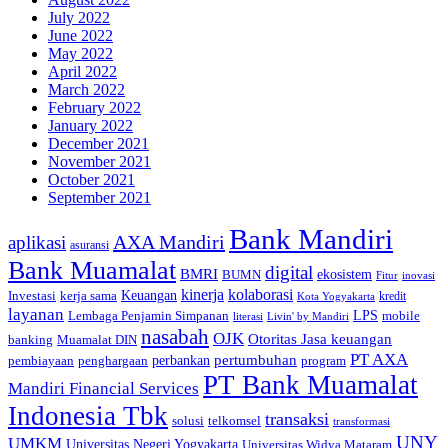
July 2022
June 2022
May 2022
April 2022
March 2022
February 2022
January 2022
December 2021
November 2021
October 2021
September 2021
Bank Mandiri
AXA Mandiri
aplikasi
asuransi
Bank Muamalat
digital
BMRI
ekosistem
BUMN
inovasi
Fitur
kinerja
kolaborasi
Investasi
kerja sama
Keuangan
kredit
Kota Yogyakarta
layanan
Lembaga Penjamin Simpanan
LPS
mobile
literasi
Livin' by Mandiri
nasabah
OJK
Otoritas Jasa keuangan
banking
Muamalat DIN
PT AXA
pertumbuhan
perbankan
pembiayaan
penghargaan
program
PT Bank Muamalat
Mandiri Financial Services
Indonesia Tbk
transaksi
telkomsel
solusi
transformasi
UNY
UMKM
Universitas Negeri Yogyakarta
Universitas Widya Mataram