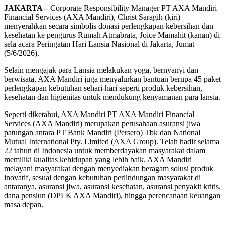
JAKARTA –
Corporate Responsibility Manager PT AXA Mandiri
Financial Services (AXA Mandiri), Christ Saragih (kiri)
menyerahkan secara simbolis donasi perlengkapan kebersihan dan
kesehatan ke pengurus Rumah Atmabrata, Joice Mamahit (kanan) di
sela acara Peringatan Hari Lansia Nasional di Jakarta, Jumat
(5/6/2026).
Selain mengajak para Lansia melakukan yoga, bernyanyi dan
berwisata, AXA Mandiri juga menyalurkan bantuan berupa 45 paket
perlengkapan kebutuhan sehari-hari seperti produk kebersihan,
kesehatan dan higienitas untuk mendukung kenyamanan para lansia.
Seperti diketahui, AXA Mandiri PT AXA Mandiri Financial
Services (AXA Mandiri) merupakan perusahaan asuransi jiwa
patungan antara PT Bank Mandiri (Persero) Tbk dan National
Mutual International Pty. Limited (AXA Group). Telah hadir selama
22 tahun di Indonesia untuk memberdayakan masyarakat dalam
memiliki kualitas kehidupan yang lebih baik. AXA Mandiri
melayani masyarakat dengan menyediakan beragam solusi produk
inovatif, sesuai dengan kebutuhan perlindungan masyarakat di
antaranya, asuransi jiwa, asuransi kesehatan, asuransi penyakit kritis,
dana pensiun (DPLK AXA Mandiri), hingga perencanaan keuangan
masa depan.