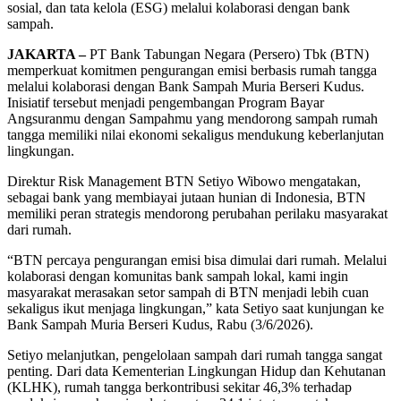
sosial, dan tata kelola (ESG) melalui kolaborasi dengan bank
sampah.
JAKARTA –
PT Bank Tabungan Negara (Persero) Tbk (BTN)
memperkuat komitmen pengurangan emisi berbasis rumah tangga
melalui kolaborasi dengan Bank Sampah Muria Berseri Kudus.
Inisiatif tersebut menjadi pengembangan Program Bayar
Angsuranmu dengan Sampahmu yang mendorong sampah rumah
tangga memiliki nilai ekonomi sekaligus mendukung keberlanjutan
lingkungan.
Direktur Risk Management BTN Setiyo Wibowo mengatakan,
sebagai bank yang membiayai jutaan hunian di Indonesia, BTN
memiliki peran strategis mendorong perubahan perilaku masyarakat
dari rumah.
“BTN percaya pengurangan emisi bisa dimulai dari rumah. Melalui
kolaborasi dengan komunitas bank sampah lokal, kami ingin
masyarakat merasakan setor sampah di BTN menjadi lebih cuan
sekaligus ikut menjaga lingkungan,” kata Setiyo saat kunjungan ke
Bank Sampah Muria Berseri Kudus, Rabu (3/6/2026).
Setiyo melanjutkan, pengelolaan sampah dari rumah tangga sangat
penting. Dari data Kementerian Lingkungan Hidup dan Kehutanan
(KLHK), rumah tangga berkontribusi sekitar 46,3% terhadap