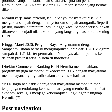
produksi sampah nasional atau setara 34,1 juta ton per tahun.
Namun, baru 31,3% atau sekitar 10,7 juta ton sampah yang berhasil
dikelola.
Melalui kerja sama tersebut, lanjut Setiyo, masyarakat bisa ikut
mengelola sampah dengan menyetorkan sampah anorganik. Seperti
plastik, kardus, aluminium, besi, hingga kaca. Sampah tersebut akan
dikonversi menjadi nilai ekonomi yang langsung masuk ke rekening
BTN.
Hingga Maret 2026, Program Bayar Angsuranmu dengan
Sampahmu sudah berhasil mengumpulkan lebih dari 1.261 kilogram
sampah dari 21 klaster perumahan. Nantinya, akan diperluas ke
delapan provinsi serta 15 kota di Indonesia.
Direktur Commercial Banking BTN Hermita menambahkan,
program ini juga memperkuat kedekatan BTN dengan masyarakat
melalui layanan yang hadir dalam aktivitas sehari-hari.
“BTN ingin hadir tidak hanya saat masyarakat membeli rumah,
tetapi juga mendukung kebiasaan baru yang memberikan manfaat
ekonomi sekaligus menjaga keberlanjutan lingkungan,” ungkap
Hermita.(
*
)
Post navigation