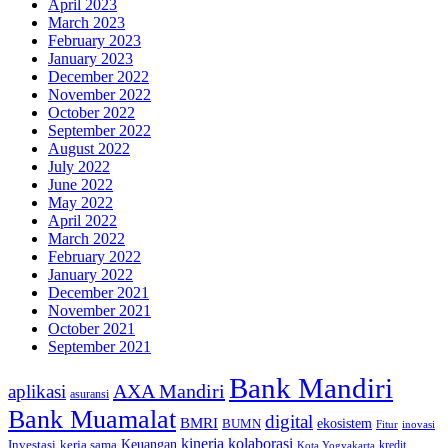
April 2023
March 2023
February 2023
January 2023
December 2022
November 2022
October 2022
September 2022
August 2022
July 2022
June 2022
May 2022
April 2022
March 2022
February 2022
January 2022
December 2021
November 2021
October 2021
September 2021
Bank Mandiri
AXA Mandiri
aplikasi
asuransi
Bank Muamalat
digital
BMRI
ekosistem
BUMN
inovasi
Fitur
kinerja
kolaborasi
Investasi
kerja sama
Keuangan
kredit
Kota Yogyakarta