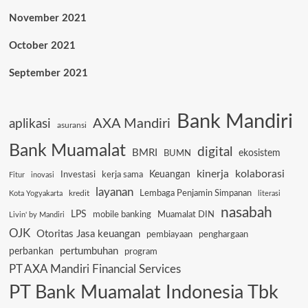
November 2021
October 2021
September 2021
Bank Mandiri
AXA Mandiri
aplikasi
asuransi
Bank Muamalat
digital
BMRI
ekosistem
BUMN
kinerja
kolaborasi
Keuangan
Investasi
kerja sama
Fitur
inovasi
layanan
Lembaga Penjamin Simpanan
kredit
Kota Yogyakarta
literasi
nasabah
LPS
mobile banking
Muamalat DIN
Livin' by Mandiri
OJK
Otoritas Jasa keuangan
pembiayaan
penghargaan
pertumbuhan
perbankan
program
PT AXA Mandiri Financial Services
PT Bank Muamalat Indonesia Tbk