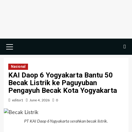
Skip
to
content
Primary
Menu
Nasional
KAI Daop 6 Yogyakarta Bantu 50
Becak Listrik ke Paguyuban
Pengayuh Becak Kota Yogyakarta
editor1
June 4, 2026
0
PT KAI Daop 6 Yogyakarta serahkan becak listrik.