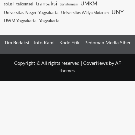
transaksi
UMKM
solusi
telkomsel
transformasi
UNY
Universitas Negeri Yogyakarta
Universitas Widya Mataram
UWM Yogyakarta
Yogyakarta
Tim Redaksi
Info Kami
Kode Etik
Pedoman Media Siber
Copyright © All rights reserved
|
CoverNews
by AF
themes.