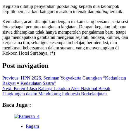
Kegiatan ditutup penyerahan
goodie bag
kepada dua kelompok
terpilih berdasarkan kategori masakan terenak dan
plating
terbaik.
Kemudian, acara dilanjutkan dengan makan siang bersama serta sesi
foto sebagai penutup rangkaian kegiatan. Dengan kegiatan ini, para
siswa diharapkan tidak hanya memperoleh pengalaman baru, tetapi
juga mendapatkan gambaran mengenai sejarah, budaya, kuliner, dan
kerja sama tim, sekaligus kesempatan belajar, berinteraksi, dan
menikmati kebersamaan dalam suasana yang menyenangkan di
Kokoon Hotel Surabaya. (
*
)
Post navigation
Previous:
HPN 2026, Seniman Yogyakarta Gaungkan “Kedaulatan
Rakyat = Kedaulatan Sastra”
Next:
Keren!! Jasa Raharja Lakukan Aksi Nasional Bersih
Lingkungan dalam Mendukung Indonesia Berkelanjutan
Baca Juga :
Ragam