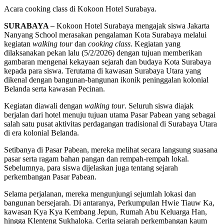
Acara cooking class di Kokoon Hotel Surabaya.
SURABAYA –
Kokoon Hotel Surabaya mengajak siswa Jakarta
Nanyang School merasakan pengalaman Kota Surabaya melalui
kegiatan
walking tour
dan
cooking class
. Kegiatan yang
dilaksanakan pekan lalu (5/2/2026) dengan tujuan memberikan
gambaran mengenai kekayaan sejarah dan budaya Kota Surabaya
kepada para siswa. Terutama di kawasan Surabaya Utara yang
dikenal dengan bangunan-bangunan ikonik peninggalan kolonial
Belanda serta kawasan Pecinan.
Kegiatan diawali dengan
walking tour
. Seluruh siswa diajak
berjalan dari hotel menuju tujuan utama Pasar Pabean yang sebagai
salah satu pusat aktivitas perdagangan tradisional di Surabaya Utara
di era kolonial Belanda.
Setibanya di Pasar Pabean, mereka melihat secara langsung suasana
pasar serta ragam bahan pangan dan rempah-rempah lokal.
Sebelumnya, para siswa dijelaskan juga tentang sejarah
perkembangan Pasar Pabean.
Selama perjalanan, mereka mengunjungi sejumlah lokasi dan
bangunan bersejarah. Di antaranya, Perkumpulan Hwie Tiauw Ka,
kawasan Kya Kya Kembang Jepun, Rumah Abu Keluarga Han,
hingga Klenteng Sukhaloka. Cerita sejarah perkembangan kaum