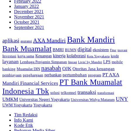
February 2022
January 2022
December 2021
November 2021
October 2021
September 2021
Bank Mandiri
AXA Mandiri
aplikasi
asuransi
Bank Muamalat
digital
BMRI
ekosistem
BUMN
inovasi
Fitur
kinerja
kolaborasi
Investasi
kerja sama
Keuangan
kredit
Kota Yogyakarta
layanan
Lembaga Penjamin Simpanan
LPS
mobile
literasi
Livin' by Mandiri
nasabah
OJK
Otoritas Jasa keuangan
banking
Muamalat DIN
PT AXA
pertumbuhan
perbankan
pembiayaan
penghargaan
program
PT Bank Muamalat
Mandiri Financial Services
Indonesia Tbk
transaksi
telkomsel
solusi
transformasi
UNY
UMKM
Universitas Negeri Yogyakarta
Universitas Widya Mataram
Yogyakarta
UWM Yogyakarta
Tim Redaksi
Info Kami
Kode Etik
Pedoman Media Siber