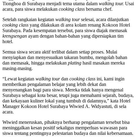
Tionghoa di Surabaya menjadi tema utama dalam
walking tour.
Usai
acara, para siswa melakukan
cooking class
bersama chef.
Setelah rangkaian kegiatan
walking tour
selesai, acara dilanjutkan
cooking class
yang dilakukan di area kolam renang Kokoon Hotel
Surabaya. Pada kesempatan tersebut, para siswa diajak memasak
krengsengan
ayam
dengan bahan-bahan yang dipersiapkan tim
hotel.
Semua siswa secara aktif terlibat dalam setiap proses. Mulai
menyiapkan dan menyesuaikan takaran bumbu, mengolah bahan
dan memasak, hingga melakukan
plating
hasil masakan mereka
masing-masing.
“Lewat kegiatan
walking tour
dan
cooking class
ini, kami ingin
memberikan pengalaman belajar yang lebih dekat dan
menyenangkan bagi para siswa. Mereka tidak hanya mengenal
Surabaya sebagai kota besar, tetapi juga memahami sejarah, budaya,
dan kekayaan kuliner lokal yang tumbuh di dalamnya,” kata Hotel
Manager Kokoon Hotel Surabaya Wiwied A. Widyastuti, di sela
acara.
Wiwied meneruskan, pihaknya berharap pengalaman tersebut bisa
meninggalkan kesan positif sekaligus memperluas wawasan para
siswa tentang pentingnya pelestarian budaya dan nilai kebersamaan.