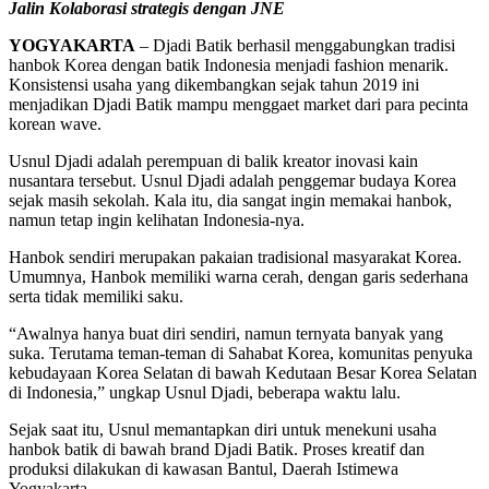
Jalin Kolaborasi strategis dengan JNE
YOGYAKARTA
– Djadi Batik berhasil menggabungkan tradisi
hanbok Korea dengan batik Indonesia menjadi fashion menarik.
Konsistensi usaha yang dikembangkan sejak tahun 2019 ini
menjadikan Djadi Batik mampu menggaet market dari para pecinta
korean wave.
Usnul Djadi adalah perempuan di balik kreator inovasi kain
nusantara tersebut. Usnul Djadi adalah penggemar budaya Korea
sejak masih sekolah. Kala itu, dia sangat ingin memakai hanbok,
namun tetap ingin kelihatan Indonesia-nya.
Hanbok sendiri merupakan pakaian tradisional masyarakat Korea.
Umumnya, Hanbok memiliki warna cerah, dengan garis sederhana
serta tidak memiliki saku.
“Awalnya hanya buat diri sendiri, namun ternyata banyak yang
suka. Terutama teman-teman di Sahabat Korea, komunitas penyuka
kebudayaan Korea Selatan di bawah Kedutaan Besar Korea Selatan
di Indonesia,” ungkap Usnul Djadi, beberapa waktu lalu.
Sejak saat itu, Usnul memantapkan diri untuk menekuni usaha
hanbok batik di bawah brand Djadi Batik. Proses kreatif dan
produksi dilakukan di kawasan Bantul, Daerah Istimewa
Yogyakarta.