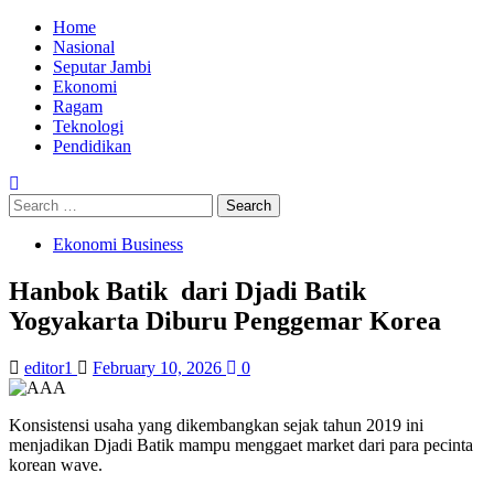
Skip
Primary
Home
to
Menu
Nasional
content
Seputar Jambi
Ekonomi
Ragam
Teknologi
Pendidikan
Search
for:
Ekonomi Business
Hanbok Batik dari Djadi Batik
Yogyakarta Diburu Penggemar Korea
editor1
February 10, 2026
0
Konsistensi usaha yang dikembangkan sejak tahun 2019 ini
menjadikan Djadi Batik mampu menggaet market dari para pecinta
korean wave.