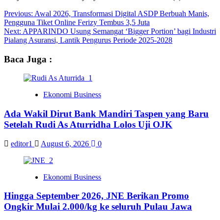
Post
Previous:
Awal 2026, Transformasi Digital ASDP Berbuah Manis,
Pengguna Tiket Online Ferizy Tembus 3,5 Juta
navigation
Next:
APPARINDO Usung Semangat ‘Bigger Portion’ bagi Industri
Pialang Asuransi, Lantik Pengurus Periode 2025-2028
Baca Juga :
Ekonomi Business
Ada Wakil Dirut Bank Mandiri Taspen yang Baru
Setelah Rudi As Aturridha Lolos Uji OJK
editor1
August 6, 2026
0
Ekonomi Business
Hingga September 2026, JNE Berikan Promo
Ongkir Mulai 2.000/kg ke seluruh Pulau Jawa