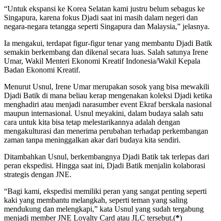
“Untuk ekspansi ke Korea Selatan kami justru belum sebagus ke
Singapura, karena fokus Djadi saat ini masih dalam negeri dan
negara-negara tetangga seperti Singapura dan Malaysia,” jelasnya.
Ia mengakui, terdapat figur-figur tenar yang membantu Djadi Batik
semakin berkembang dan dikenal secara luas. Salah satunya Irene
Umar, Wakil Menteri Ekonomi Kreatif Indonesia/Wakil Kepala
Badan Ekonomi Kreatif.
Menurut Usnul, Irene Umar merupakan sosok yang bisa mewakili
Djadi Batik di mana beliau kerap mengenakan koleksi Djadi ketika
menghadiri atau menjadi narasumber event Ekraf berskala nasional
maupun internasional. Usnul meyakini, dalam budaya salah satu
cara untuk kita bisa tetap melestarikannya adalah dengan
mengakulturasi dan menerima perubahan terhadap perkembangan
zaman tanpa meninggalkan akar dari budaya kita sendiri.
Ditambahkan Usnul, berkembangnya Djadi Batik tak terlepas dari
peran ekspedisi. Hingga saat ini, Djadi Batik menjalin kolaborasi
strategis dengan JNE.
“Bagi kami, ekspedisi memiliki peran yang sangat penting seperti
kaki yang membantu melangkah, seperti teman yang saling
mendukung dan melengkapi,” kata Usnul yang sudah tergabung
menjadi member JNE Loyalty Card atau JLC tersebut.(
*
)