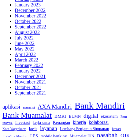
January 2023
December 2022
November 2022
October 2022
September 2022
August 2022
July 2022
June 2022
May 2022
April 2022
March 2022
February 2022
January 2022
December 2021
November 2021
October 2021
September 2021
Bank Mandiri
AXA Mandiri
aplikasi
asuransi
Bank Muamalat
digital
BMRI
ekosistem
BUMN
Fitur
kinerja
kolaborasi
Investasi
kerja sama
Keuangan
inovasi
layanan
Lembaga Penjamin Simpanan
kredit
Kota Yogyakarta
literasi
nasabah
OJK
LPS
mobile banking
Muamalat DIN
Livin' by Mandiri